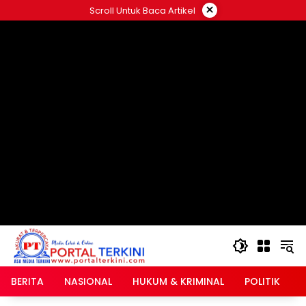
Langsung
×
Scroll Untuk Baca Artikel
ke
google.com, pub-2546408695661880, DIRECT,
konten
f08c47fec0942fa0
BERITA
NASIONAL
HUKUM & KRIMINAL
POLITIK