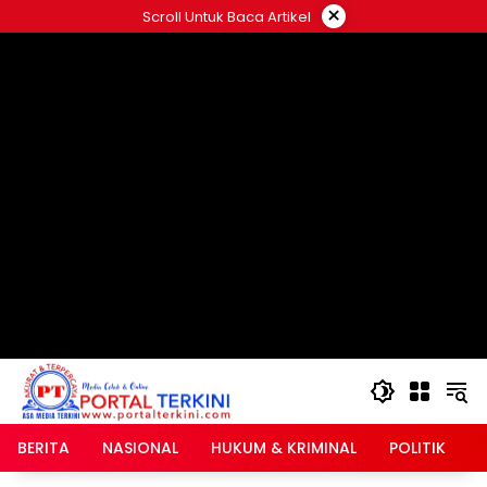
Langsung
×
Scroll Untuk Baca Artikel
ke
google.com, pub-2546408695661880, DIRECT,
konten
f08c47fec0942fa0
BERITA
NASIONAL
HUKUM & KRIMINAL
POLITIK