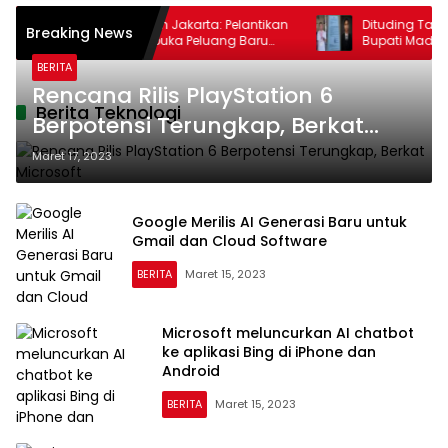
Tokoh Pemuda Aceh Jakarta: Pelantikan
Dituding Takut 
Breaking News
Mawardi Nur Membuka Peluang Baru
Bupati Madina D
bagi Kemajuan Migas Aceh
BERITA
Rencana Rilis PlayStation 6
Berita Teknologi
Berpotensi Terungkap, Berkat
Microsoft
Maret 17, 2023
Google Merilis AI Generasi Baru untuk
Gmail dan Cloud Software
BERITA
Maret 15, 2023
Microsoft meluncurkan AI chatbot
ke aplikasi Bing di iPhone dan
Android
BERITA
Maret 15, 2023