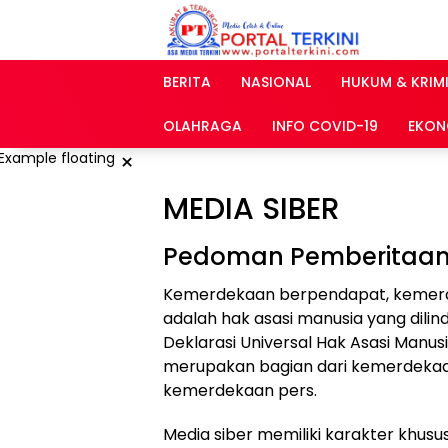
Langsung
ke
konten
BERITA
NASIONAL
HUKUM & KRIM
OLAHRAGA
INFO COVID-19
EKON
×
MEDIA SIBER
Pedoman Pemberitaan 
Kemerdekaan berpendapat, kemerd
adalah hak asasi manusia yang dili
Deklarasi Universal Hak Asasi Manus
merupakan bagian dari kemerdekaa
kemerdekaan pers.
Media siber memiliki karakter khu