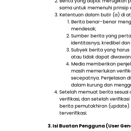
Berita yang dapat merugikan pi
sama untuk memenuhi prinsip 
Ketentuan dalam butir (a) di at
Berita benar-benar menga
mendesak;
Sumber berita yang perta
identitasnya, kredibel da
Subyek berita yang harus 
atau tidak dapat diwawan
Media memberikan penje
masih memerlukan verifika
secepatnya. Penjelasan di
dalam kurung dan menggu
Setelah memuat berita sesuai 
verifikasi, dan setelah verifika
berita pemutakhiran (update)
terverifikasi.
3. Isi Buatan Pengguna (User Ge