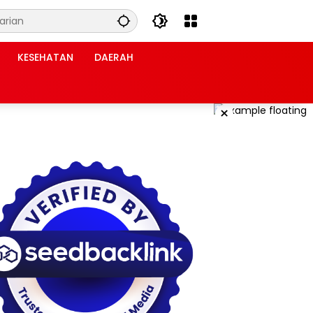
KESEHATAN
DAERAH
×