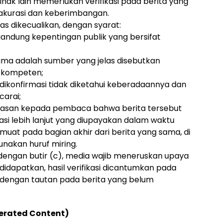
hak lain memerlukan verifikasi pada berita yang
akurasi dan keberimbangan.
as dikecualikan, dengan syarat:
ndung kepentingan publik yang bersifat
ma adalah sumber yang jelas disebutkan
n kompeten;
dikonfirmasi tidak diketahui keberadaannya dan
carai;
lasan kepada pembaca bahwa berita tersebut
si lebih lanjut yang diupayakan dalam waktu
muat pada bagian akhir dari berita yang sama, di
nakan huruf miring.
dengan butir (c), media wajib meneruskan upaya
si didapatkan, hasil verifikasi dicantumkan pada
 dengan tautan pada berita yang belum
nerated Content)