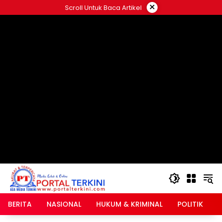
Langsung
×
Scroll Untuk Baca Artikel
ke
google.com, pub-2546408695661880, DIRECT,
konten
f08c47fec0942fa0
BERITA
NASIONAL
HUKUM & KRIMINAL
POLITIK