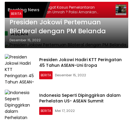
t
Masih Ingat Kasus Pemelantaran
Lapo
Breaking News
tah
Jama’ah Umrah ? Polisi Amankan
Hold
BERITA
Direktur PT Travelina Indonesia
Kola
Presiden Jokowi Pertemuan
Bilateral dengan PM Belanda
ASEAN
Desember 15, 2022
Presiden Jokowi Hadiri KTT Peringatan
45 Tahun ASEAN-Uni Eropa
BERITA
Desember 15, 2022
Indonesia Seperti Dipinggirkan dalam
Perhelatan US- ASEAN Summit
BERITA
Mei 17, 2022