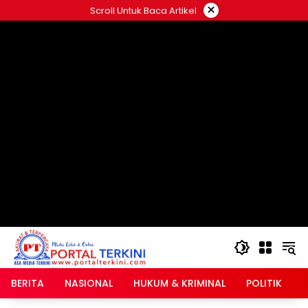
Langsung
×
Scroll Untuk Baca Artikel
ke
google.com, pub-2546408695661880, DIRECT,
konten
f08c47fec0942fa0
BERITA
NASIONAL
HUKUM & KRIMINAL
POLITIK