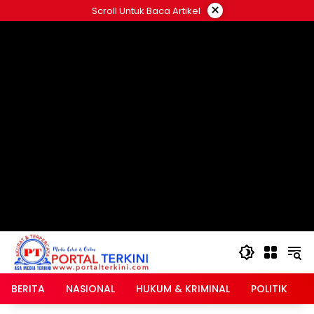
Langsung
×
Scroll Untuk Baca Artikel
ke
google.com, pub-2546408695661880, DIRECT,
konten
f08c47fec0942fa0
BERITA
NASIONAL
HUKUM & KRIMINAL
POLITIK