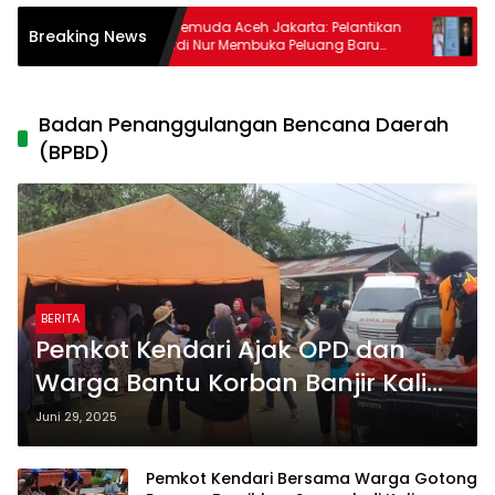
kap
Tokoh Pemuda Aceh Jakarta: Pelantikan
Ditud
Breaking News
Mawardi Nur Membuka Peluang Baru
Bupat
bagi Kemajuan Migas Aceh
Badan Penanggulangan Bencana Daerah
(BPBD)
BERITA
Pemkot Kendari Ajak OPD dan
Warga Bantu Korban Banjir Kali
Wanggu
Juni 29, 2025
Pemkot Kendari Bersama Warga Gotong