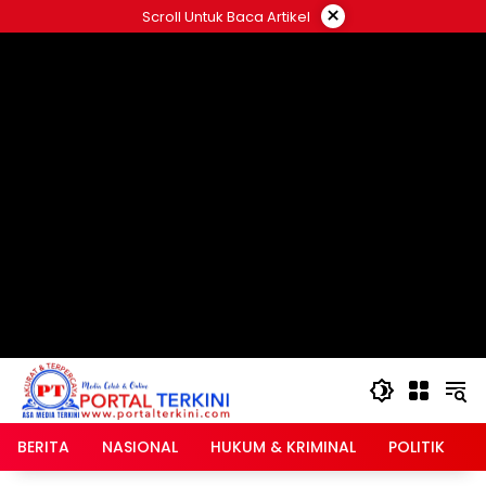
Langsung
×
Scroll Untuk Baca Artikel
ke
google.com, pub-2546408695661880, DIRECT,
konten
f08c47fec0942fa0
BERITA
NASIONAL
HUKUM & KRIMINAL
POLITIK