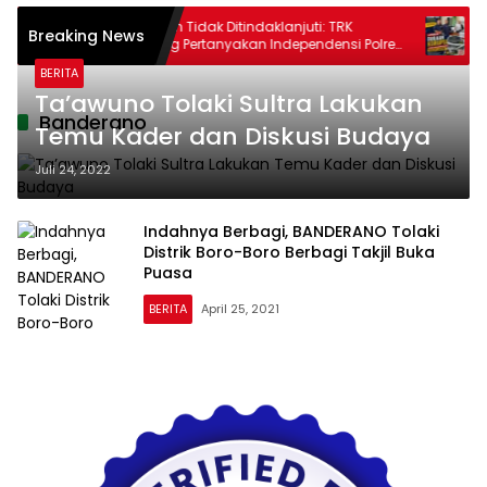
Laporan Tidak Ditindaklanjuti: TRK
Sej
Breaking News
Holding Pertanyakan Independensi Polres
Sel
Kolaka
Dila
BERITA
Lam
Ta’awuno Tolaki Sultra Lakukan
Banderano
Temu Kader dan Diskusi Budaya
Juli 24, 2022
Indahnya Berbagi, BANDERANO Tolaki
Distrik Boro-Boro Berbagi Takjil Buka
Puasa
BERITA
April 25, 2021