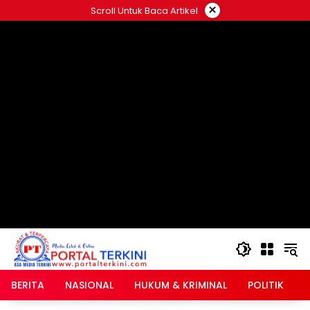
Langsung
×
Scroll Untuk Baca Artikel
ke
google.com, pub-2546408695661880, DIRECT,
konten
f08c47fec0942fa0
BERITA
NASIONAL
HUKUM & KRIMINAL
POLITIK