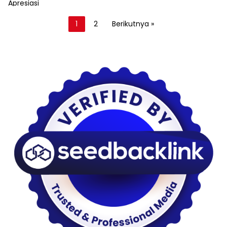
Paginasi
1
2
Berikutnya »
pos