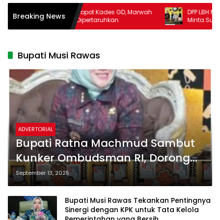
Dituding Takut Copot Kades GD, Marwah
DPP LBH MRI Resmi S
Breaking News
Bupati Madina Dipertaruhkan
Minta Supervisi 
Kekerasan Seksual
Banggai
Bupati Musi Rawas
ADVERTORIAL
Bupati Ratna Machmud Sambut
Kunker Ombudsman RI, Dorong
Pelayanan Publik Transparan di
September 13, 2025
Musi Rawas
Bupati Musi Rawas Tekankan Pentingnya
Sinergi dengan KPK untuk Tata Kelola
Pemerintahan yang Bersih