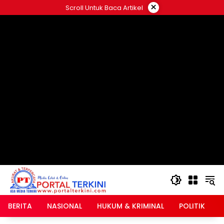
Langsung
×
Scroll Untuk Baca Artikel
ke
google.com, pub-2546408695661880, DIRECT,
konten
f08c47fec0942fa0
BERITA
NASIONAL
HUKUM & KRIMINAL
POLITIK