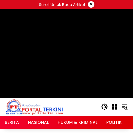
Langsung
×
Scroll Untuk Baca Artikel
ke
google.com, pub-2546408695661880, DIRECT,
konten
f08c47fec0942fa0
BERITA
NASIONAL
HUKUM & KRIMINAL
POLITIK