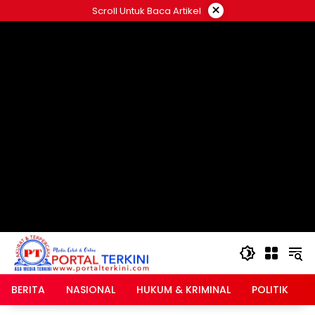
Langsung
×
Scroll Untuk Baca Artikel
ke
google.com, pub-2546408695661880, DIRECT,
konten
f08c47fec0942fa0
BERITA
NASIONAL
HUKUM & KRIMINAL
POLITIK