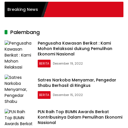
asus Pemelantaran
Breaking News
 ? Polisi Amankan
velina Indonesia
Palembang
Pengusaha Kawasan Berikat : Kami
Mohon Relaksasi dukung Pemulihan
Ekonomi Nasional
BERITA
Desember 19, 2022
Satres Narkoba Menyamar, Pengedar
Shabu Berhasil di Ringkus
BERITA
Desember 15, 2022
PLN Raih Top BUMN Awards Berkat
Kontribusinya Dalam Pemulihan Ekonomi
Nasional