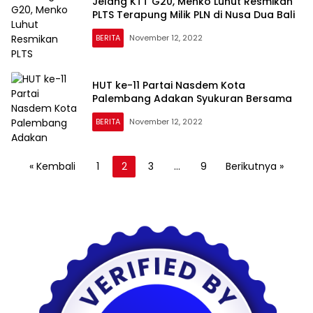
Jelang KTT G20, Menko Luhut Resmikan
PLTS Terapung Milik PLN di Nusa Dua Bali
BERITA
November 12, 2022
HUT ke-11 Partai Nasdem Kota
Palembang Adakan Syukuran Bersama
BERITA
November 12, 2022
Paginasi
« Kembali
1
2
3
…
9
Berikutnya »
pos