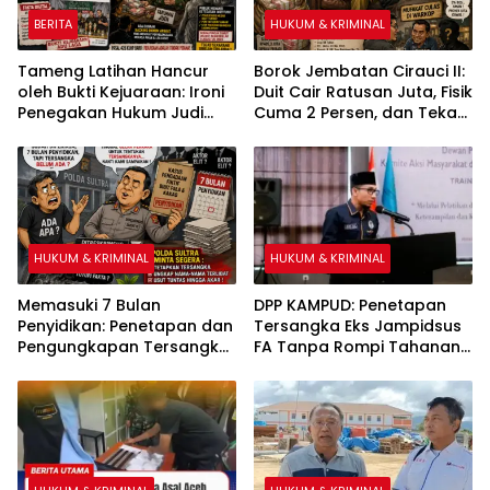
BERITA
HUKUM & KRIMINAL
Tameng Latihan Hancur
Borok Jembatan Cirauci II:
oleh Bukti Kejuaraan: Ironi
Duit Cair Ratusan Juta, Fisik
Penegakan Hukum Judi
Cuma 2 Persen, dan Teka-
Sabung Ayam di Medan
Teki ‘Kebal Hukum’ Bupati
Johor
Bombana
HUKUM & KRIMINAL
HUKUM & KRIMINAL
Memasuki 7 Bulan
DPP KAMPUD: Penetapan
Penyidikan: Penetapan dan
Tersangka Eks Jampidsus
Pengungkapan Tersangka
FA Tanpa Rompi Tahanan
Kasus Pengadaan Fiktif
dan Borgol, Ada Perlakuan
Bibit Pala dan Kakao Rp26
Khusus
Miliar Dipertanyakan