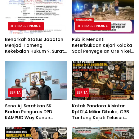
HUKUM & KRIMINAL
HUKUM & KRIMINAL
Benarkah Status Jabatan
Publik Menanti
Menjadi Tameng
Keterbukaan Kejari Kolaka
Kekebalan Hukum ?, Surat
Soal Penyegelan Ore Nikel
Perintah Penahanan Kejati
PT AMI Diduga Ilegal dan
Sultra Terhadap Bupati
Dilepaskan Dalam Sekejab
Bombana Selama 20 Hari
Dipertanyakan
BERITA
BERITA
Seno Aji Serahkan SK
Kotak Pandora Alsintan
Badan Pengurus DPD
Rp112,4 Miliar Dibuka, GRB
KAMPUD Way Kanan
Tantang Kejati Telusuri
Kepada Jon Hendra
Jejak 3.092 Unit Bantuan
Negara