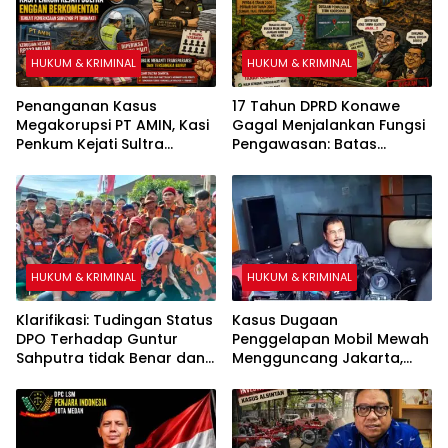
HUKUM & KRIMINAL
HUKUM & KRIMINAL
Penanganan Kasus
17 Tahun DPRD Konawe
Megakorupsi PT AMIN, Kasi
Gagal Menjalankan Fungsi
Penkum Kejati Sultra
Pengawasan: Batas
Enggan Berkomentar
Kecamatan Pondidaha-
Terkait Pemeriksaan
Amonggedo tidak Mampu
Surveyor PT Tribhakti
Diselesaikan
HUKUM & KRIMINAL
HUKUM & KRIMINAL
Klarifikasi: Tudingan Status
Kasus Dugaan
DPO Terhadap Guntur
Penggelapan Mobil Mewah
Sahputra tidak Benar dan
Mengguncang Jakarta,
Itu Fitnah
Korban Tempuh Jalur
Hukum di Polda Metro Jaya