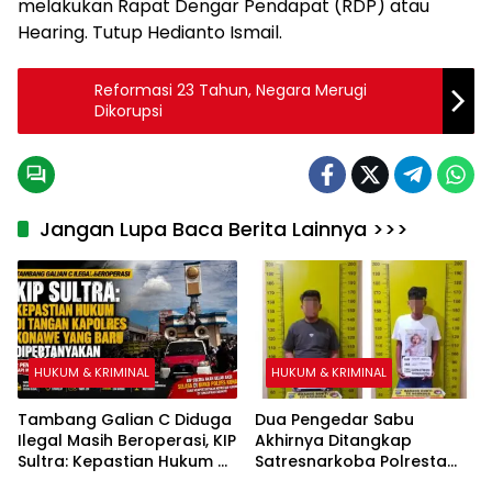
melakukan Rapat Dengar Pendapat (RDP) atau
Hearing. Tutup Hedianto Ismail.
Reformasi 23 Tahun, Negara Merugi
Dikorupsi
Jangan Lupa Baca Berita Lainnya >>>
HUKUM & KRIMINAL
HUKUM & KRIMINAL
Tambang Galian C Diduga
Dua Pengedar Sabu
Ilegal Masih Beroperasi, KIP
Akhirnya Ditangkap
Sultra: Kepastian Hukum di
Satresnarkoba Polresta
Tangan Kapolres Konawe
Deli Serdang