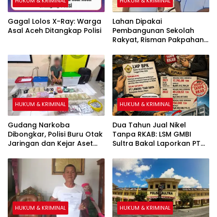
HUKUM & KRIMINAL
HUKUM & KRIMINAL
Gagal Lolos X-Ray: Warga
Lahan Dipakai
Asal Aceh Ditangkap Polisi
Pembangunan Sekolah
Rakyat, Risman Pakpahan
Warga Sipirok Minta Ganti
Rugi Ke Kemensos RI
HUKUM & KRIMINAL
HUKUM & KRIMINAL
Gudang Narkoba
Dua Tahun Jual Nikel
Dibongkar, Polisi Buru Otak
Tanpa RKAB: LSM GMBI
Jaringan dan Kejar Aset
Sultra Bakal Laporkan PT
Lewat TPPU
Lawaki Tiar Raya
HUKUM & KRIMINAL
HUKUM & KRIMINAL