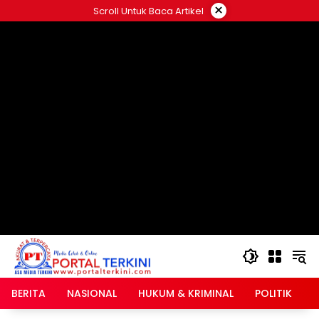
Langsung
×
Scroll Untuk Baca Artikel
ke
google.com, pub-2546408695661880, DIRECT,
konten
f08c47fec0942fa0
BERITA
NASIONAL
HUKUM & KRIMINAL
POLITIK