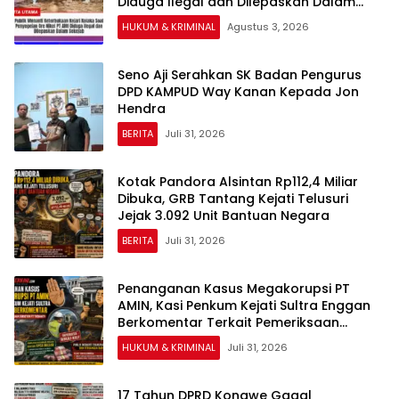
Diduga Ilegal dan Dilepaskan Dalam
Sekejab
HUKUM & KRIMINAL
Agustus 3, 2026
Seno Aji Serahkan SK Badan Pengurus
DPD KAMPUD Way Kanan Kepada Jon
Hendra
BERITA
Juli 31, 2026
Kotak Pandora Alsintan Rp112,4 Miliar
Dibuka, GRB Tantang Kejati Telusuri
Jejak 3.092 Unit Bantuan Negara
BERITA
Juli 31, 2026
Penanganan Kasus Megakorupsi PT
AMIN, Kasi Penkum Kejati Sultra Enggan
Berkomentar Terkait Pemeriksaan
Surveyor PT Tribhakti
HUKUM & KRIMINAL
Juli 31, 2026
17 Tahun DPRD Konawe Gagal