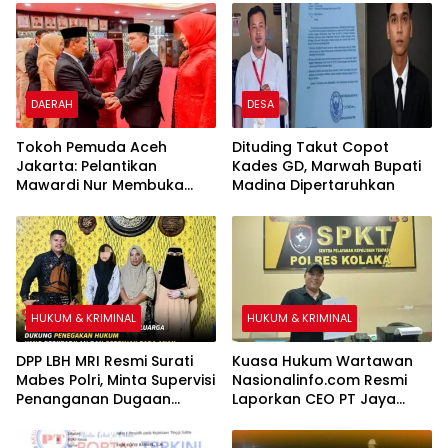
yang Baru Dipertanyakan
DAERAH
DESA
Tokoh Pemuda Aceh
Dituding Takut Copot
Jakarta: Pelantikan
Kades GD, Marwah Bupati
Mawardi Nur Membuka
Madina Dipertaruhkan
Peluang Baru bagi
Kemajuan Migas Aceh
HUKUM & KRIMINAL
HUKUM & KRIMINAL
DPP LBH MRI Resmi Surati
Kuasa Hukum Wartawan
Mabes Polri, Minta Supervisi
Nasionalinfo.com Resmi
Penanganan Dugaan
Laporkan CEO PT Jaya
Kekerasan Seksual
Nikel Pacific ke Polres
terhadap Anak di Banggai
Kolaka