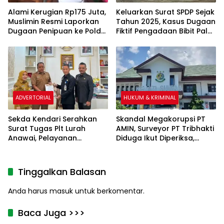
Alami Kerugian Rp175 Juta,
Keluarkan Surat SPDP Sejak
Muslimin Resmi Laporkan
Tahun 2025, Kasus Dugaan
Dugaan Penipuan ke Polda
Fiktif Pengadaan Bibit Pala
Sultra
& Kakao Sebesar Rp26
Miliar Belum ada
Tersangka
ADVERTORIAL
HUKUM & KRIMINAL
Sekda Kendari Serahkan
Skandal Megakorupsi PT
Surat Tugas Plt Lurah
AMIN, Surveyor PT Tribhakti
Anawai, Pelayanan
Diduga Ikut Diperiksa,
Masyarakat Dipastikan
Kasipenkum Kejati Sultra
Tetap Berjalan
Enggan Berkomentar
Tinggalkan Balasan
Anda harus
masuk
untuk berkomentar.
Baca Juga >>>