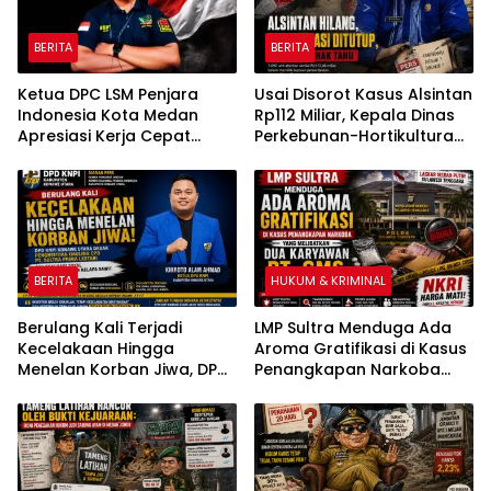
BERITA
BERITA
Ketua DPC LSM Penjara
Usai Disorot Kasus Alsintan
Indonesia Kota Medan
Rp112 Miliar, Kepala Dinas
Apresiasi Kerja Cepat
Perkebunan-Hortikultura
Polsek Medan Tembung,
Sultra Diduga Putus
Ungkap Kasus Dugaan
Komunikasi dengan Media
Pemerasan
BERITA
HUKUM & KRIMINAL
Berulang Kali Terjadi
LMP Sultra Menduga Ada
Kecelakaan Hingga
Aroma Gratifikasi di Kasus
Menelan Korban Jiwa, DPD
Penangkapan Narkoba
KNPI Konawe Utara Desak
yang Melibatkan Dua
Penghentian Aktivitas
Karyawan PT GMS
Hauling dan Evaluasi Total
Perizinan PT Sultra Prima
Lestari