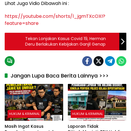
Lihat Juga Vidio Dibawah ini :
https://youtube.com/shorts/l_jgmTXcOXI?
feature=share
Tekan Lonjakan Kasus Covid 19, Herman
Deru Berlakukan Kebijakan Ganjil Genap
Jangan Lupa Baca Berita Lainnya >>>
HUKUM & KRIMINAL
HUKUM & KRIMINAL
Masih Ingat Kasus
Laporan Tidak