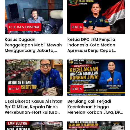
Diselesaikan
HUKUM & KRIMINAL
BERITA
Kasus Dugaan
Ketua DPC LSM Penjara
Penggelapan Mobil Mewah
Indonesia Kota Medan
Mengguncang Jakarta,
Apresiasi Kerja Cepat
Korban Tempuh Jalur
Polsek Medan Tembung,
Hukum di Polda Metro Jaya
Ungkap Kasus Dugaan
Pemerasan
BERITA
BERITA
Usai Disorot Kasus Alsintan
Berulang Kali Terjadi
Rp112 Miliar, Kepala Dinas
Kecelakaan Hingga
Perkebunan-Hortikultura
Menelan Korban Jiwa, DPD
Sultra Diduga Putus
KNPI Konawe Utara Desak
Komunikasi dengan Media
Penghentian Aktivitas
Hauling dan Evaluasi Total