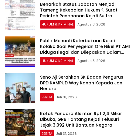
Benarkah Status Jabatan Menjadi
Tameng Kekebalan Hukum ?, Surat
Perintah Penahanan Kejati Sultra
Terhadap Bupati Bombana Selama 20
HUKUM & KRIMINAL
Agustus 3, 2026
Hari Dipertanyakan
Publik Menanti Keterbukaan Kejari
Kolaka Soal Penyegelan Ore Nikel PT AMI
Diduga Ilegal dan Dilepaskan Dalam
Sekejab
HUKUM & KRIMINAL
Agustus 3, 2026
Seno Aji Serahkan SK Badan Pengurus
DPD KAMPUD Way Kanan Kepada Jon
Hendra
BERITA
Juli 31, 2026
Kotak Pandora Alsintan Rp112,4 Miliar
Dibuka, GRB Tantang Kejati Telusuri
Jejak 3.092 Unit Bantuan Negara
BERITA
Juli 31, 2026