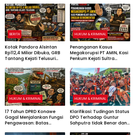
Dilepaskan Dalam Sekejab
BERITA
HUKUM & KRIMINAL
Kotak Pandora Alsintan
Penanganan Kasus
Rp112,4 Miliar Dibuka, GRB
Megakorupsi PT AMIN, Kasi
Tantang Kejati Telusuri
Penkum Kejati Sultra
Jejak 3.092 Unit Bantuan
Enggan Berkomentar
Negara
Terkait Pemeriksaan
Surveyor PT Tribhakti
HUKUM & KRIMINAL
HUKUM & KRIMINAL
17 Tahun DPRD Konawe
Klarifikasi: Tudingan Status
Gagal Menjalankan Fungsi
DPO Terhadap Guntur
Pengawasan: Batas
Sahputra tidak Benar dan
Kecamatan Pondidaha-
Itu Fitnah
Amonggedo tidak Mampu