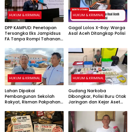
HUKUM & KRIMINAL
HUKUM & KRIMINAL
DPP KAMPUD: Penetapan
Gagal Lolos X-Ray: Warga
Tersangka Eks Jampidsus
Asal Aceh Ditangkap Polisi
FA Tanpa Rompi Tahanan
dan Borgol, Ada Perlakuan
Khusus
HUKUM & KRIMINAL
HUKUM & KRIMINAL
Lahan Dipakai
Gudang Narkoba
Pembangunan Sekolah
Dibongkar, Polisi Buru Otak
Rakyat, Risman Pakpahan
Jaringan dan Kejar Aset
Warga Sipirok Minta Ganti
Lewat TPPU
Rugi Ke Kemensos RI