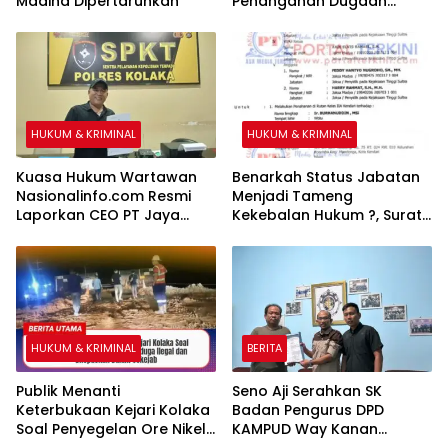
Madina Dipertaruhkan
Penanganan Dugaan
Kekerasan Seksual
terhadap Anak di Banggai
HUKUM & KRIMINAL
HUKUM & KRIMINAL
Kuasa Hukum Wartawan
Benarkah Status Jabatan
Nasionalinfo.com Resmi
Menjadi Tameng
Laporkan CEO PT Jaya
Kekebalan Hukum ?, Surat
Nikel Pacific ke Polres
Perintah Penahanan Kejati
Kolaka
Sultra Terhadap Bupati
Bombana Selama 20 Hari
Dipertanyakan
HUKUM & KRIMINAL
BERITA
Publik Menanti
Seno Aji Serahkan SK
Keterbukaan Kejari Kolaka
Badan Pengurus DPD
Soal Penyegelan Ore Nikel
KAMPUD Way Kanan
PT AMI Diduga Ilegal dan
Kepada Jon Hendra