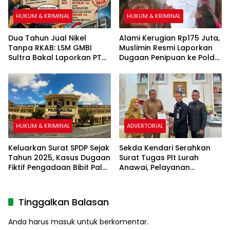
HUKUM & KRIMINAL
HUKUM & KRIMINAL
Dua Tahun Jual Nikel
Alami Kerugian Rp175 Juta,
Tanpa RKAB: LSM GMBI
Muslimin Resmi Laporkan
Sultra Bakal Laporkan PT
Dugaan Penipuan ke Polda
Lawaki Tiar Raya
Sultra
HUKUM & KRIMINAL
ADVERTORIAL
Keluarkan Surat SPDP Sejak
Sekda Kendari Serahkan
Tahun 2025, Kasus Dugaan
Surat Tugas Plt Lurah
Fiktif Pengadaan Bibit Pala
Anawai, Pelayanan
& Kakao Sebesar Rp26
Masyarakat Dipastikan
Miliar Belum ada
Tetap Berjalan
Tersangka
Tinggalkan Balasan
Anda harus
masuk
untuk berkomentar.