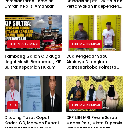
Pemelantaran Jama’ah
Ditindaklanjuti: TRK Holding
Umrah ? Polisi Amankan
Pertanyakan Independensi
Direktur PT Travelina
Polres Kolaka
Indonesia
HUKUM & KRIMINAL
HUKUM & KRIMINAL
Tambang Galian C Diduga
Dua Pengedar Sabu
Ilegal Masih Beroperasi, KIP
Akhirnya Ditangkap
Sultra: Kepastian Hukum di
Satresnarkoba Polresta
Tangan Kapolres Konawe
Deli Serdang
yang Baru Dipertanyakan
DESA
HUKUM & KRIMINAL
Dituding Takut Copot
DPP LBH MRI Resmi Surati
Kades GD, Marwah Bupati
Mabes Polri, Minta Supervisi