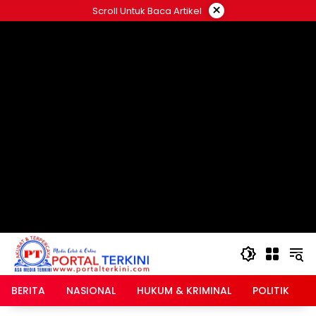
Langsung
×
Scroll Untuk Baca Artikel
ke
google.com, pub-2546408695661880, DIRECT,
konten
f08c47fec0942fa0
BERITA
NASIONAL
HUKUM & KRIMINAL
POLITIK