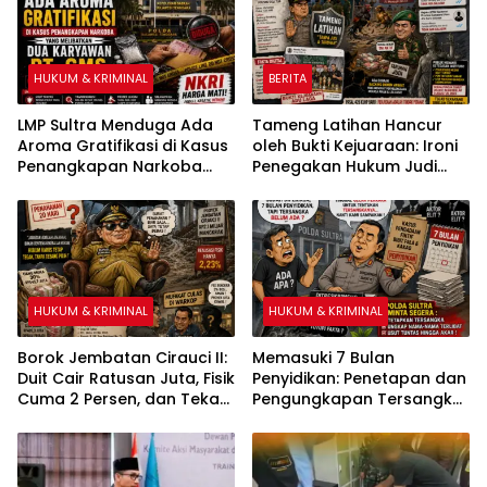
Perizinan PT Sultra Prima
Lestari
HUKUM & KRIMINAL
BERITA
LMP Sultra Menduga Ada
Tameng Latihan Hancur
Aroma Gratifikasi di Kasus
oleh Bukti Kejuaraan: Ironi
Penangkapan Narkoba
Penegakan Hukum Judi
yang Melibatkan Dua
Sabung Ayam di Medan
Karyawan PT GMS
Johor
HUKUM & KRIMINAL
HUKUM & KRIMINAL
Borok Jembatan Cirauci II:
Memasuki 7 Bulan
Duit Cair Ratusan Juta, Fisik
Penyidikan: Penetapan dan
Cuma 2 Persen, dan Teka-
Pengungkapan Tersangka
Teki ‘Kebal Hukum’ Bupati
Kasus Pengadaan Fiktif
Bombana
Bibit Pala dan Kakao Rp26
Miliar Dipertanyakan