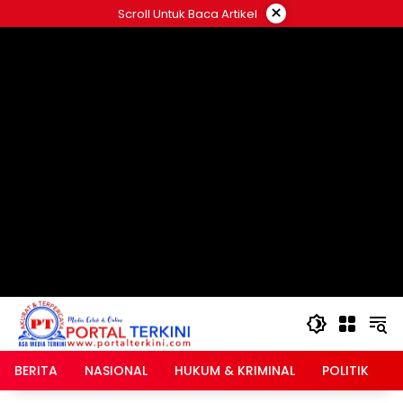
Langsung
×
Scroll Untuk Baca Artikel
ke
google.com, pub-2546408695661880, DIRECT,
konten
f08c47fec0942fa0
BERITA
NASIONAL
HUKUM & KRIMINAL
POLITIK