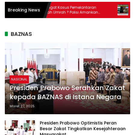
t
Masih Ingat Kasus Pemelantaran
Lapor
Breaking News
ah
Jama’ah Umrah ? Polisi Amankan
Holdi
Direktur PT Travelina Indonesia
Kolak
BAZNAS
NASIONAL
Presiden Prabowo Serahkan Zakat
kepada BAZNAS di Istana Negara
Maret 27, 2025
Presiden Prabowo Optimistis Peran
Besar Zakat Tingkatkan Kesejahteraan
Masyarakat