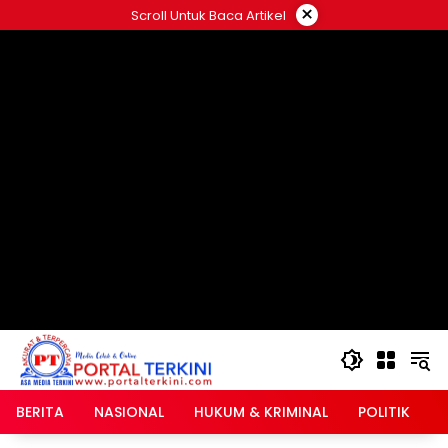
Langsung
×
Scroll Untuk Baca Artikel
ke
google.com, pub-2546408695661880, DIRECT,
konten
f08c47fec0942fa0
BERITA
NASIONAL
HUKUM & KRIMINAL
POLITIK