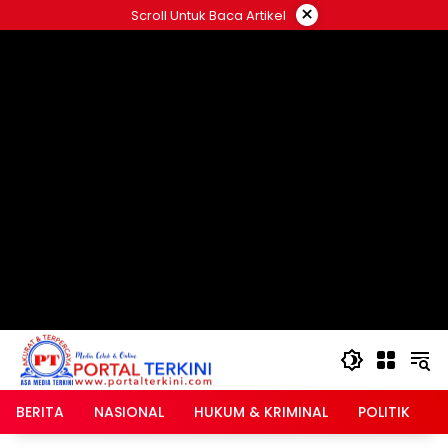
Langsung
×
Scroll Untuk Baca Artikel
ke
google.com, pub-2546408695661880, DIRECT,
konten
f08c47fec0942fa0
BERITA
NASIONAL
HUKUM & KRIMINAL
POLITIK