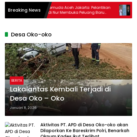
kap
Tokoh Pemuda Aceh Jakarta: Pelantikan
Ditud
Breaking News
Mawardi Nur Membuka Peluang Baru
Bupat
bagi Kemajuan Migas Aceh
Desa Oko-oko
BERITA
Lakalantas Kembali Terjadi di
Desa Oko – Oko
Januari 8, 2026
Aktivitas PT. APD di Desa Oko-oko akan
Dilaporkan Ke Bareskrim Polri, Benarkah
Oknum Kades ikut Terlibat