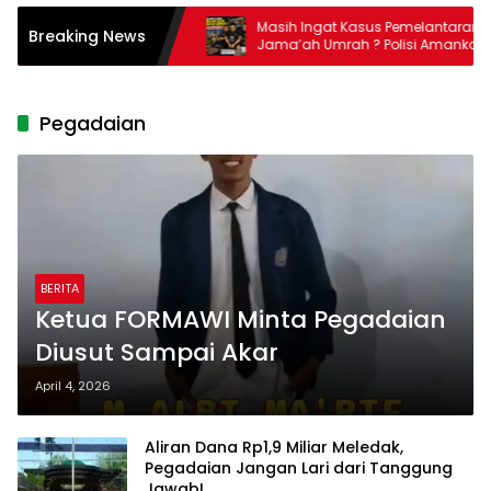
Tembaga & Bauksit
Masih Ingat Kasus Pemelantaran
Breaking News
mastikan Pemerintah
Jama’ah Umrah ? Polisi Amankan
Direktur PT Travelina Indonesia
Pegadaian
BERITA
Ketua FORMAWI Minta Pegadaian
Diusut Sampai Akar
April 4, 2026
Aliran Dana Rp1,9 Miliar Meledak,
Pegadaian Jangan Lari dari Tanggung
Jawab!