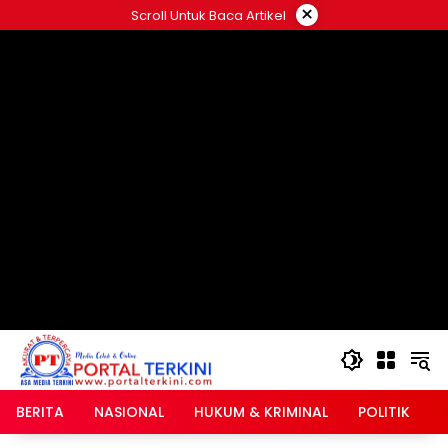
Langsung
×
Scroll Untuk Baca Artikel
ke
google.com, pub-2546408695661880, DIRECT,
konten
f08c47fec0942fa0
BERITA
NASIONAL
HUKUM & KRIMINAL
POLITIK