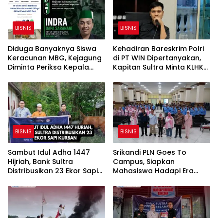
BISNIS
BISNIS
Diduga Banyaknya Siswa
Kehadiran Bareskrim Polri
Keracunan MBG, Kejagung
di PT WIN Dipertanyakan,
Diminta Periksa Kepala
Kapitan Sultra Minta KLHK
Regional dan Korwil BGN di
dan ESDM Evaluasi
17 Kabupaten dan Kota
Pengajuan RKAB
BISNIS
BISNIS
Sambut Idul Adha 1447
Srikandi PLN Goes To
Hijriah, Bank Sultra
Campus, Siapkan
Distribusikan 23 Ekor Sapi
Mahasiswa Hadapi Era
Kurban
Energi Hijau