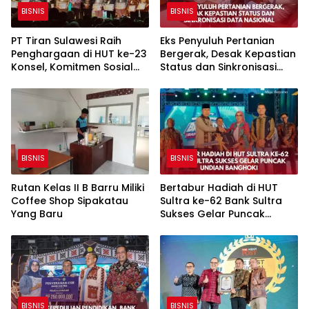
BISNIS
BISNIS
PT Tiran Sulawesi Raih
Eks Penyuluh Pertanian
Penghargaan di HUT ke-23
Bergerak, Desak Kepastian
Konsel, Komitmen Sosial
Status dan Sinkronisasi
Terus Berkelanjutan
Data Nasional
BISNIS
BISNIS
Rutan Kelas II B Barru Miliki
Bertabur Hadiah di HUT
Coffee Shop Sipakatau
Sultra ke-62 Bank Sultra
Yang Baru
Sukses Gelar Puncak
Undian BANGHOKI
BISNIS
BISNIS