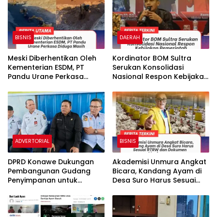
BISNIS
DAERAH
Meski Diberhentikan Oleh
‎Kordinator BOM Sultra
Kementerian ESDM, PT
Serukan Konsolidasi
Pandu Urane Perkasa
Nasional Respon Kebijakan
Diduga Masih Eksis
Pemerintah
Beraktivitas
ADVERTORIAL
BISNIS
DPRD Konawe Dukungan
Akademisi Unmura Angkat
Pembangunan Gudang
Bicara, Kandang Ayam di
Penyimpanan untuk
Desa Suro Harus Sesuai
Menjaga Stabilitas Harga
RTRW dan Dokumen
Gabah Petani
Lingkungan