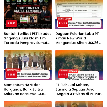
Timur, Sarang Walet dan
Club
Permukiman Berdiri di
Lahan Pertanian
BISNIS
BISNIS
Bantah Terlibat PETI, Kades
Dugaan Pelarian Laba PT
Singengu Julu Klaim Tim
Rimau New World
Terpadu Pemprov Sumut
Mengendus Aliran US$26
Dukung Reklamasi
Juta dari Kolaka ke
Singapura
BISNIS
BISNIS
Momentum HANI dan
PT PUP Jual Saham,
Harganas, Bank Sultra
Basmala Septian Jaya:
Salurkan Beasiswa CSR
“Segala Aktivitas di PT PUP
Rp200 Juta untuk
Secara Hukum Bukan
Mahasiswa UMKOTA
Tanggungjawab Kami”