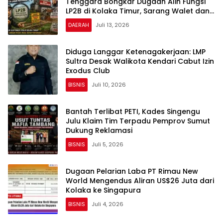
Tenggara Bongkar Dugaan Alih Fungsi
LP2B di Kolaka Timur, Sarang Walet dan
Permukiman Berdiri di Lahan Pertanian
DAERAH
Juli 13, 2026
Diduga Langgar Ketenagakerjaan: LMP
Sultra Desak Walikota Kendari Cabut Izin
Exodus Club
BISNIS
Juli 10, 2026
Bantah Terlibat PETI, Kades Singengu
Julu Klaim Tim Terpadu Pemprov Sumut
Dukung Reklamasi
BISNIS
Juli 5, 2026
Dugaan Pelarian Laba PT Rimau New
World Mengendus Aliran US$26 Juta dari
Kolaka ke Singapura
BISNIS
Juli 4, 2026