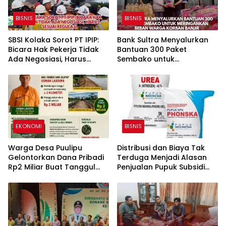
BISNIS
BISNIS
SBSI Kolaka Sorot PT IPIP:
Bank Sultra Menyalurkan
Bicara Hak Pekerja Tidak
Bantuan 300 Paket
Ada Negosiasi, Harus
Sembako untuk
Sesuai Regulasi
Meringankan Beban Warga
Korban Banjir
EKONOMI
BISNIS
Warga Desa Puulipu
Distribusi dan Biaya Tak
Gelontorkan Dana Pribadi
Terduga Menjadi Alasan
Rp2 Miliar Buat Tanggul
Penjualan Pupuk Subsidi
dengan Harapan Menteri
Diata HET
Pertanian Membantu
Percetakan Sawah