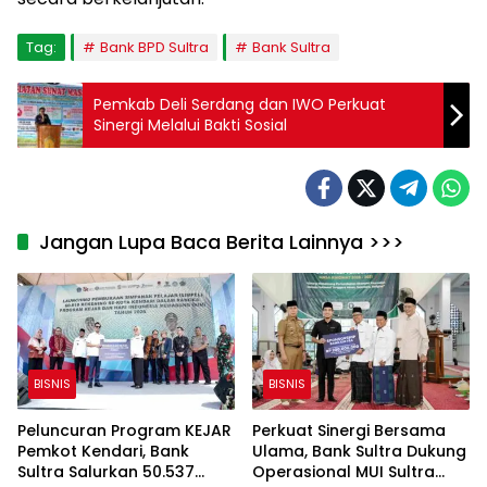
Tag:
Bank BPD Sultra
Bank Sultra
Pemkab Deli Serdang dan IWO Perkuat
Sinergi Melalui Bakti Sosial
Jangan Lupa Baca Berita Lainnya >>>
BISNIS
BISNIS
Peluncuran Program KEJAR
Perkuat Sinergi Bersama
Pemkot Kendari, Bank
Ulama, Bank Sultra Dukung
Sultra Salurkan 50.537
Operasional MUI Sultra