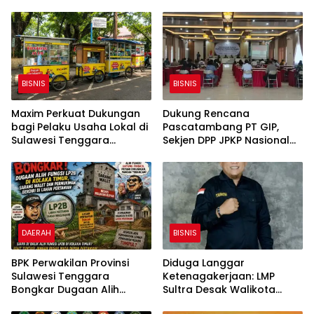
Rekening Simpel
Lewat Bantuan Senilai
Rp200 Juta
BISNIS
BISNIS
Maxim Perkuat Dukungan
Dukung Rencana
bagi Pelaku Usaha Lokal di
Pascatambang PT GIP,
Sulawesi Tenggara
Sekjen DPP JPKP Nasional
dengan Meningkatkan
Ingatkan Dampak
Ruang Publik dan
Lingkungan dan
Kebersihan Pasar
Kelestarian Danau Rano
DAERAH
BISNIS
BPK Perwakilan Provinsi
Diduga Langgar
Sulawesi Tenggara
Ketenagakerjaan: LMP
Bongkar Dugaan Alih
Sultra Desak Walikota
Fungsi LP2B di Kolaka
Kendari Cabut Izin Exodus