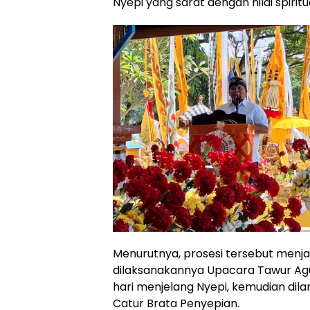
Nyepi yang sarat dengan nilai spiritua
Menurutnya, prosesi tersebut menj
dilaksanakannya Upacara Tawur Agu
hari menjelang Nyepi, kemudian dil
Catur Brata Penyepian.