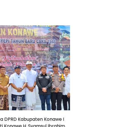
etua DPRD Kabupaten Konawe I
ti Konawe H. Syamsul Ibrahim,