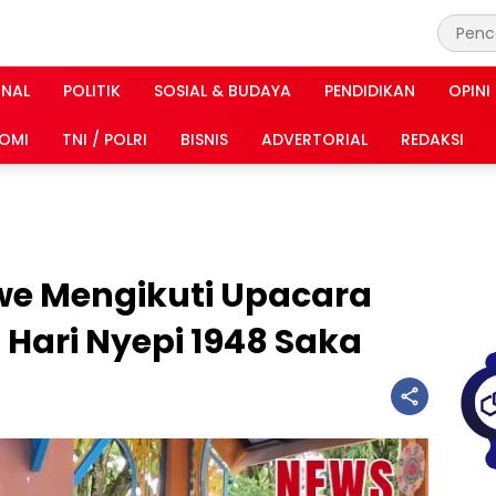
INAL
POLITIK
SOSIAL & BUDAYA
PENDIDIKAN
OPINI
OMI
TNI / POLRI
BISNIS
ADVERTORIAL
REDAKSI
e Mengikuti Upacara
 Hari Nyepi 1948 Saka