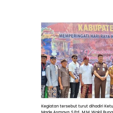
Kegiatan tersebut turut dihadiri K
Made Asmaya, S.Pd., M.M, Wakil Bupa