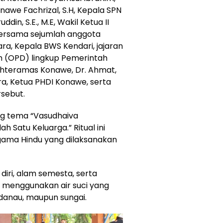
onawe Fachrizal, S.H, Kepala SPN
n, S.E., M.E, Wakil Ketua II
 bersama sejumlah anggota
a, Kepala BWS Kendari, jajaran
h (OPD) lingkup Pemerintah
ahteramas Konawe, Dr. Ahmat,
ra, Ketua PHDI Konawe, serta
rsebut.
ng tema “Vasudhaiva
Satu Keluarga.” Ritual ini
gama Hindu yang dilaksanakan
diri, alam semesta, serta
 menggunakan air suci yang
, danau, maupun sungai.