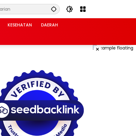
KESEHATAN
DAERAH
×