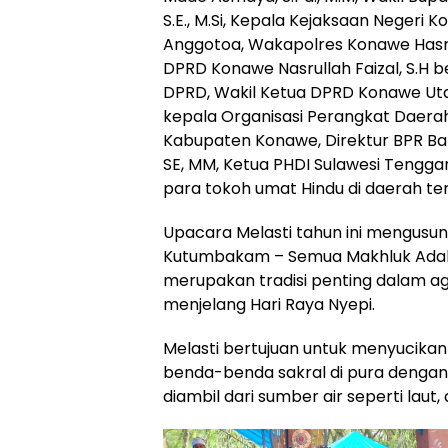
S.E., M.Si, Kepala Kejaksaan Negeri K
Anggotoa, Wakapolres Konawe Hasruddi
DPRD Konawe Nasrullah Faizal, S.H
DPRD, Wakil Ketua DPRD Konawe Utar
kepala Organisasi Perangkat Daera
Kabupaten Konawe, Direktur BPR B
SE, MM, Ketua PHDI Sulawesi Tengga
para tokoh umat Hindu di daerah te
Upacara Melasti tahun ini mengusu
Kutumbakam – Semua Makhluk Adalah 
merupakan tradisi penting dalam a
menjelang Hari Raya Nyepi.
Melasti bertujuan untuk menyucikan 
benda-benda sakral di pura dengan
diambil dari sumber air seperti laut