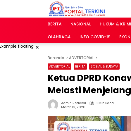
Langsung
ke
konten
BERITA
NASIONAL
HUKUM & KRIM
OLAHRAGA
INFO COVID-19
EKON
×
Beranda
ADVERTORIAL
ADVERTORIAL
BERITA
SOSIAL & BUDAYA
Ketua DPRD Konaw
Melasti Menjelang
Admin Redaksi
3 Min Baca
Maret 16, 2026