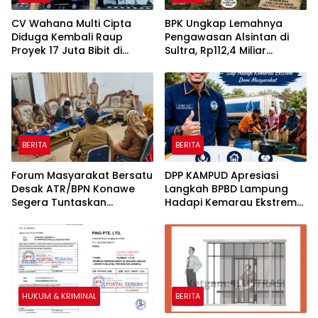
CV Wahana Multi Cipta
BPK Ungkap Lemahnya
Diduga Kembali Raup
Pengawasan Alsintan di
Proyek 17 Juta Bibit di
Sultra, Rp112,4 Miliar
Tengah Bayang-Bayang
Bantuan Belum Dilaporkan
Kasus Rp26 Miliar,
Pemanfaatannya
Kasipenkum: Kami
Menunggu P21 dari Polda
Sultra
BERITA
BERITA
Forum Masyarakat Bersatu
DPP KAMPUD Apresiasi
Desak ATR/BPN Konawe
Langkah BPBD Lampung
Segera Tuntaskan
Hadapi Kemarau Ekstrem
Sengketa Tanah di Desa
Lewat Program Bantuan Air
Olu Onua, Beri Tenggat
Bersih
Waktu 2×24 Jam
HUKUM & KRIMINAL
BERITA