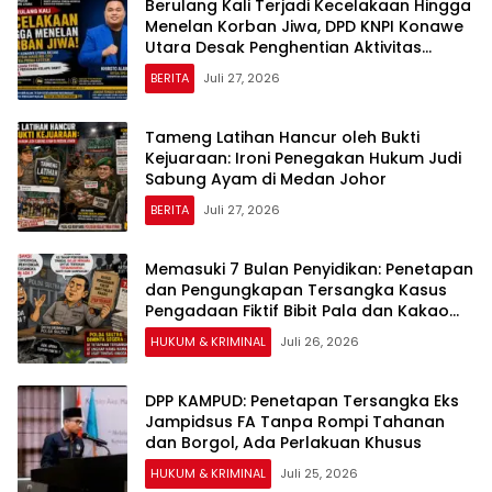
Berulang Kali Terjadi Kecelakaan Hingga
Menelan Korban Jiwa, DPD KNPI Konawe
Utara Desak Penghentian Aktivitas
Hauling dan Evaluasi Total Perizinan PT
BERITA
Juli 27, 2026
Sultra Prima Lestari
Tameng Latihan Hancur oleh Bukti
Kejuaraan: Ironi Penegakan Hukum Judi
Sabung Ayam di Medan Johor
BERITA
Juli 27, 2026
Memasuki 7 Bulan Penyidikan: Penetapan
dan Pengungkapan Tersangka Kasus
Pengadaan Fiktif Bibit Pala dan Kakao
Rp26 Miliar Dipertanyakan
HUKUM & KRIMINAL
Juli 26, 2026
DPP KAMPUD: Penetapan Tersangka Eks
Jampidsus FA Tanpa Rompi Tahanan
dan Borgol, Ada Perlakuan Khusus
HUKUM & KRIMINAL
Juli 25, 2026