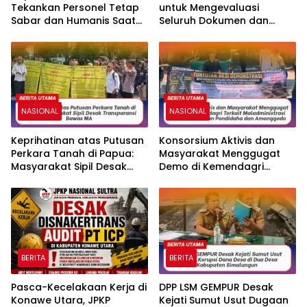
Tekankan Personel Tetap
untuk Mengevaluasi
Sabar dan Humanis Saat
Seluruh Dokumen dan
Melayani Aksi Massa KBMN
Tidak Keluarkan RKAB PT
ST Nikel
NASIONAL
NASIONAL
Keprihatinan atas Putusan
Konsorsium Aktivis dan
Perkara Tanah di Papua:
Masyarakat Menggugat
Masyarakat Sipil Desak
Demo di Kemendagri
Transparansi Bawas MA
Terkait Maladministrasi
Batas Kecamatan
Pondidaha dan
Amonggedo
BERITA
BERITA
Pasca-Kecelakaan Kerja di
DPP LSM GEMPUR Desak
Konawe Utara, JPKP
Kejati Sumut Usut Dugaan