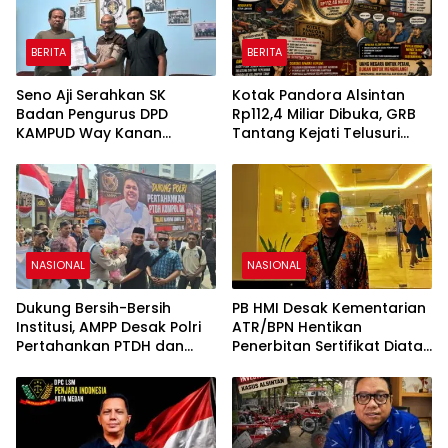
BERITA
BERITA
Seno Aji Serahkan SK
Kotak Pandora Alsintan
Badan Pengurus DPD
Rp112,4 Miliar Dibuka, GRB
KAMPUD Way Kanan
Tantang Kejati Telusuri
Kepada Jon Hendra
Jejak 3.092 Unit Bantuan
Negara
NASIONAL
NASIONAL
Dukung Bersih-Bersih
PB HMI Desak Kementarian
Institusi, AMPP Desak Polri
ATR/BPN Hentikan
Pertahankan PTDH dan
Penerbitan Sertifikat Diatas
Pidanakan Kompol DK
Tanah Ulayat