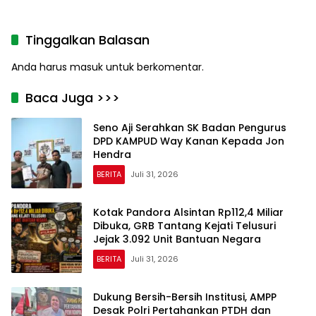
Terbaik
Relokasi Warga Torobulu
Akibat Dugaan Dampak
Pertambangan
Tinggalkan Balasan
Anda harus
masuk
untuk berkomentar.
Baca Juga >>>
Seno Aji Serahkan SK Badan Pengurus
DPD KAMPUD Way Kanan Kepada Jon
Hendra
BERITA
Juli 31, 2026
Kotak Pandora Alsintan Rp112,4 Miliar
Dibuka, GRB Tantang Kejati Telusuri
Jejak 3.092 Unit Bantuan Negara
BERITA
Juli 31, 2026
Dukung Bersih-Bersih Institusi, AMPP
Desak Polri Pertahankan PTDH dan