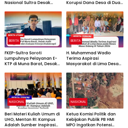
Nasional Sultra Desak
Korupsi Dana Desa di Dua
Disnakertrans Audit PT ICP.
Desa Kabupaten
Simalungun
BERITA
BERITA
FKEP-Sultra Soroti
H. Muhammad Wadio
Lumpuhnya Pelayanan E-
Terima Aspirasi
KTP di Muna Barat, Desak
Masyarakat di Lima Desa
Audit Anggaran dan
pada Reses Masa Sidang
Evaluasi Kinerja Disdukcapil
III Tahun 2026
NASIONAL
NASIONAL
Beri Materi Kuliah Umum di
Ketua Komisi Politik dan
UHO, Mentan RI: Kampus
Kebijakan Publik PB HMI
Adalah Sumber Inspirasi
MPO Ingatkan Potensi