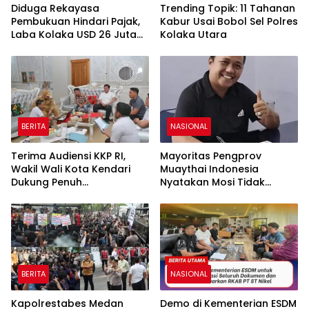
Diduga Rekayasa
Trending Topik: 11 Tahanan
Pembukuan Hindari Pajak,
Kabur Usai Bobol Sel Polres
Laba Kolaka USD 26 Juta
Kolaka Utara
Mengalir ke Singapura, PT
Rimau New World Terseret
Dugaan Pencucian Uang
BERITA
NASIONAL
Terima Audiensi KKP RI,
Mayoritas Pengprov
Wakil Wali Kota Kendari
Muaythai Indonesia
Dukung Penuh
Nyatakan Mosi Tidak
Pembangunan Kawasan
Percaya kepada La Nyalla
Pesisir di Tiga Kelurahan
Mattalitti
BERITA
NASIONAL
Kapolrestabes Medan
Demo di Kementerian ESDM