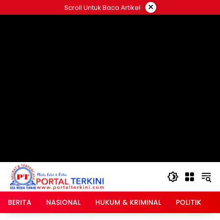
Langsung
×
Scroll Untuk Baca Artikel
ke
google.com, pub-2546408695661880, DIRECT,
konten
f08c47fec0942fa0
BERITA
NASIONAL
HUKUM & KRIMINAL
POLITIK