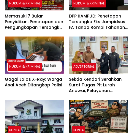
HUKUM & KRIMINAL
HUKUM & KRIMINAL
Memasuki 7 Bulan
DPP KAMPUD: Penetapan
Penyidikan: Penetapan dan
Tersangka Eks Jampidsus
Pengungkapan Tersangka
FA Tanpa Rompi Tahanan
Kasus Pengadaan Fiktif
dan Borgol, Ada Perlakuan
Bibit Pala dan Kakao Rp26
Khusus
Miliar Dipertanyakan
HUKUM & KRIMINAL
ADVERTORIAL
Gagal Lolos X-Ray: Warga
Sekda Kendari Serahkan
Asal Aceh Ditangkap Polisi
Surat Tugas Plt Lurah
Anawai, Pelayanan
Masyarakat Dipastikan
Tetap Berjalan
BERITA
BERITA