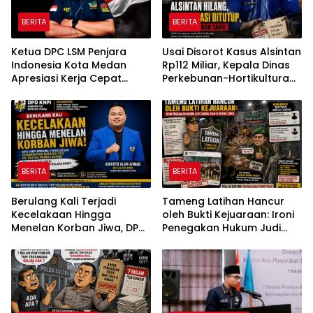
BERITA
BERITA
Ketua DPC LSM Penjara
Usai Disorot Kasus Alsintan
Indonesia Kota Medan
Rp112 Miliar, Kepala Dinas
Apresiasi Kerja Cepat
Perkebunan-Hortikultura
Polsek Medan Tembung,
Sultra Diduga Putus
Ungkap Kasus Dugaan
Komunikasi dengan Media
Pemerasan
BERITA
BERITA
Berulang Kali Terjadi
Tameng Latihan Hancur
Kecelakaan Hingga
oleh Bukti Kejuaraan: Ironi
Menelan Korban Jiwa, DPD
Penegakan Hukum Judi
KNPI Konawe Utara Desak
Sabung Ayam di Medan
Penghentian Aktivitas
Johor
Hauling dan Evaluasi Total
Perizinan PT Sultra Prima
Lestari