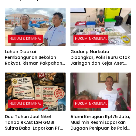
dan Borgol, Ada Perlakuan
Khusus
HUKUM & KRIMINAL
HUKUM & KRIMINAL
Lahan Dipakai
Gudang Narkoba
Pembangunan Sekolah
Dibongkar, Polisi Buru Otak
Rakyat, Risman Pakpahan
Jaringan dan Kejar Aset
Warga Sipirok Minta Ganti
Lewat TPPU
Rugi Ke Kemensos RI
HUKUM & KRIMINAL
HUKUM & KRIMINAL
Dua Tahun Jual Nikel
Alami Kerugian Rp175 Juta,
Tanpa RKAB: LSM GMBI
Muslimin Resmi Laporkan
Sultra Bakal Laporkan PT
Dugaan Penipuan ke Polda
Lawaki Tiar Raya
Sultra