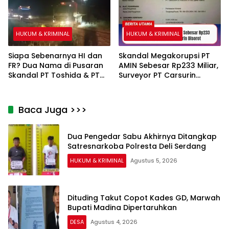
Menunggu P21 dari Polda
Sultra
HUKUM & KRIMINAL
HUKUM & KRIMINAL
Siapa Sebenarnya HI dan
Skandal Megakorupsi PT
FR? Dua Nama di Pusaran
AMIN Sebesar Rp233 Miliar,
Skandal PT Toshida & PT
Surveyor PT Carsurin
Tree Perkasa Energi
Disorot
Baca Juga >>>
Dua Pengedar Sabu Akhirnya Ditangkap
Satresnarkoba Polresta Deli Serdang
HUKUM & KRIMINAL
Agustus 5, 2026
Dituding Takut Copot Kades GD, Marwah
Bupati Madina Dipertaruhkan
DESA
Agustus 4, 2026