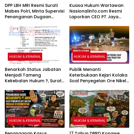
DPP LBH MRI Resmi Surati
Kuasa Hukum Wartawan
Mabes Polri, Minta Supervisi
Nasionalinfo.com Resmi
Penanganan Dugaan
Laporkan CEO PT Jaya
Kekerasan Seksual
Nikel Pacific ke Polres
terhadap Anak di Banggai
Kolaka
HUKUM & KRIMINAL
HUKUM & KRIMINAL
Benarkah Status Jabatan
Publik Menanti
Menjadi Tameng
Keterbukaan Kejari Kolaka
Kekebalan Hukum ?, Surat
Soal Penyegelan Ore Nikel
Perintah Penahanan Kejati
PT AMI Diduga Ilegal dan
Sultra Terhadap Bupati
Dilepaskan Dalam Sekejab
Bombana Selama 20 Hari
Dipertanyakan
HUKUM & KRIMINAL
HUKUM & KRIMINAL
Penanganan Kasus
17 Tahun DPRD Konawe