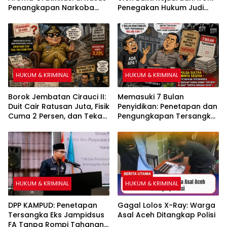
Penangkapan Narkoba
Penegakan Hukum Judi
yang Melibatkan Dua
Sabung Ayam di Medan
Karyawan PT GMS
Johor
HUKUM & KRIMINAL
HUKUM & KRIMINAL
Borok Jembatan Cirauci II:
Memasuki 7 Bulan
Duit Cair Ratusan Juta, Fisik
Penyidikan: Penetapan dan
Cuma 2 Persen, dan Teka-
Pengungkapan Tersangka
Teki ‘Kebal Hukum’ Bupati
Kasus Pengadaan Fiktif
Bombana
Bibit Pala dan Kakao Rp26
Miliar Dipertanyakan
HUKUM & KRIMINAL
HUKUM & KRIMINAL
DPP KAMPUD: Penetapan
Gagal Lolos X-Ray: Warga
Tersangka Eks Jampidsus
Asal Aceh Ditangkap Polisi
FA Tanpa Rompi Tahanan