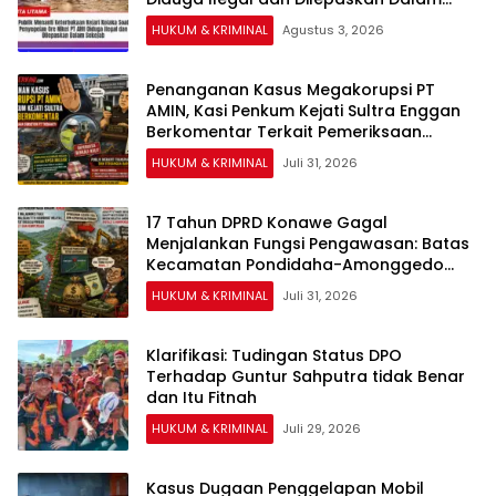
Sekejab
HUKUM & KRIMINAL
Agustus 3, 2026
Penanganan Kasus Megakorupsi PT
AMIN, Kasi Penkum Kejati Sultra Enggan
Berkomentar Terkait Pemeriksaan
Surveyor PT Tribhakti
HUKUM & KRIMINAL
Juli 31, 2026
17 Tahun DPRD Konawe Gagal
Menjalankan Fungsi Pengawasan: Batas
Kecamatan Pondidaha-Amonggedo
tidak Mampu Diselesaikan
HUKUM & KRIMINAL
Juli 31, 2026
Klarifikasi: Tudingan Status DPO
Terhadap Guntur Sahputra tidak Benar
dan Itu Fitnah
HUKUM & KRIMINAL
Juli 29, 2026
Kasus Dugaan Penggelapan Mobil