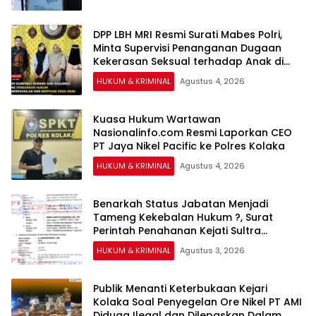
DPP LBH MRI Resmi Surati Mabes Polri,
Minta Supervisi Penanganan Dugaan
Kekerasan Seksual terhadap Anak di
Banggai
HUKUM & KRIMINAL
Agustus 4, 2026
Kuasa Hukum Wartawan
Nasionalinfo.com Resmi Laporkan CEO
PT Jaya Nikel Pacific ke Polres Kolaka
HUKUM & KRIMINAL
Agustus 4, 2026
Benarkah Status Jabatan Menjadi
Tameng Kekebalan Hukum ?, Surat
Perintah Penahanan Kejati Sultra
Terhadap Bupati Bombana Selama 20
HUKUM & KRIMINAL
Agustus 3, 2026
Hari Dipertanyakan
Publik Menanti Keterbukaan Kejari
Kolaka Soal Penyegelan Ore Nikel PT AMI
Diduga Ilegal dan Dilepaskan Dalam