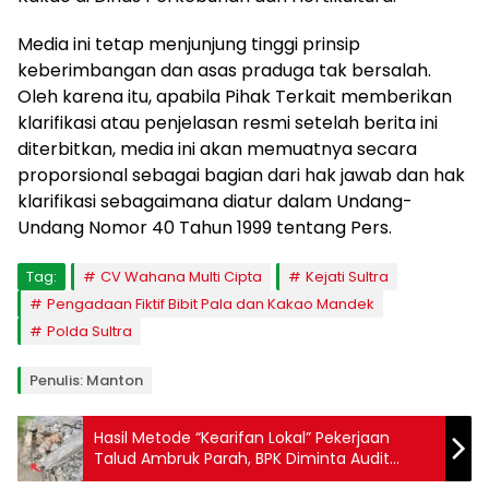
Media ini tetap menjunjung tinggi prinsip
keberimbangan dan asas praduga tak bersalah.
Oleh karena itu, apabila Pihak Terkait memberikan
klarifikasi atau penjelasan resmi setelah berita ini
diterbitkan, media ini akan memuatnya secara
proporsional sebagai bagian dari hak jawab dan hak
klarifikasi sebagaimana diatur dalam Undang-
Undang Nomor 40 Tahun 1999 tentang Pers.
Tag:
CV Wahana Multi Cipta
Kejati Sultra
Pengadaan Fiktif Bibit Pala dan Kakao Mandek
Polda Sultra
Penulis: Manton
Hasil Metode “Kearifan Lokal” Pekerjaan
Talud Ambruk Parah, BPK Diminta Audit
Khusus dan Secara Menyeluruh BPBD