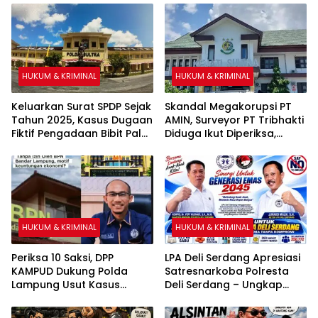
HUKUM & KRIMINAL
HUKUM & KRIMINAL
Keluarkan Surat SPDP Sejak
Skandal Megakorupsi PT
Tahun 2025, Kasus Dugaan
AMIN, Surveyor PT Tribhakti
Fiktif Pengadaan Bibit Pala
Diduga Ikut Diperiksa,
& Kakao Sebesar Rp26
Kasipenkum Kejati Sultra
Miliar Belum ada
Enggan Berkomentar
Tersangka
HUKUM & KRIMINAL
HUKUM & KRIMINAL
Periksa 10 Saksi, DPP
LPA Deli Serdang Apresiasi
KAMPUD Dukung Polda
Satresnarkoba Polresta
Lampung Usut Kasus
Deli Serdang – Ungkap
Bocornya Data Pribadi di
Kasus Narkoba Besar,
BPN Bandar Lampung
Selamatkan 250 Ribu Jiwa