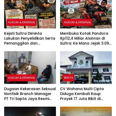
HUKUM & KRIMINAL
HUKUM & KRIMINAL
Kejati Sultra Diminta
Membuka Kotak Pandora
Lakukan Penyelidikan Serta
Rp112,4 Miliar Alsintan di
Pemanggilan dan
Sultra: Ke Mana Jejak 3.092
Pemeriksaan Terkait
Unit Bantuan Negara?
Penjualan Nikel PT Lawaki
Tiar Raya 2 Tahun
Berturut-turut Diduga
Tanpa RKAB
HUKUM & KRIMINAL
BERITA
Dugaan Kekerasan Seksual
CV Wahana Multi Cipta
Nonfisik Branch Manager
Diduga Kembali Raup
PT Tri Sapta Jaya Resmi
Proyek 17 Juta Bibit di
Dilaporkan ke Polresta
Tengah Bayang-Bayang
Kendari
Kasus Rp26 Miliar,
Kasipenkum: Kami