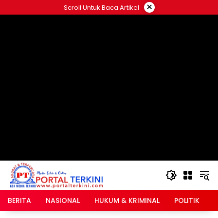
Langsung
×
Scroll Untuk Baca Artikel
ke
google.com, pub-2546408695661880, DIRECT,
konten
f08c47fec0942fa0
BERITA
NASIONAL
HUKUM & KRIMINAL
POLITIK