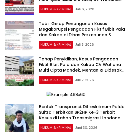
Multi Cipta Diduga Kembali Dapat
HUKUM & KRIMINAL
Juli 6, 2026
Pengadaan 17 Juta Bibit Tahun 2026
Tabir Gelap Penanganan Kasus
Megakorupsi Pengadaan Fiktif Bibit Pala
dan Kakao di Dinas Perkebunan &
Hortikultura Sultra Rp26 Miliar Lolos
HUKUM & KRIMINAL
Juli 5, 2026
Tahap Penyidikan, Kasus Pengadaan
Fiktif Bibit Pala dan Kakao CV Wahana
Multi Cipta Mandek, Mentan RI Didesak
Evaluasi Kinerja Direktur Perkebunan
HUKUM & KRIMINAL
Juli 2, 2026
Bentuk Transpransi, Ditreskrimum Polda
Sultra Terbitkan SP2HP Ke-3 Terkait
Kasus di Lahan Transmigrasi Landono
HUKUM & KRIMINAL
Juni 30, 2026