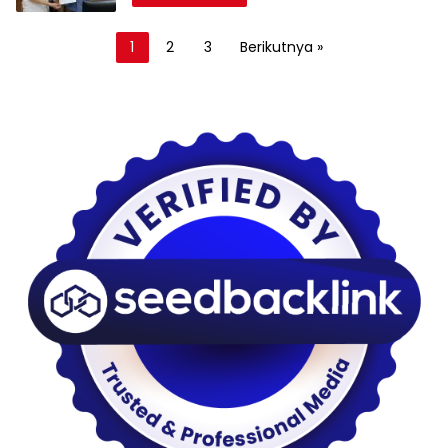
Paginasi
1
2
3
Berikutnya »
pos