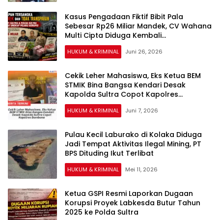
Kasus Pengadaan Fiktif Bibit Pala
Sebesar Rp26 Miliar Mandek, CV Wahana
Multi Cipta Diduga Kembali
Mendapatkan Pekerjaan Pengadaan
HUKUM & KRIMINAL
Juni 26, 2026
Bibit Kakao
Cekik Leher Mahasiswa, Eks Ketua BEM
STMIK Bina Bangsa Kendari Desak
Kapolda Sultra Copot Kapolres
Bombana
HUKUM & KRIMINAL
Juni 7, 2026
Pulau Kecil Laburako di Kolaka Diduga
Jadi Tempat Aktivitas Ilegal Mining, PT
BPS Dituding Ikut Terlibat
HUKUM & KRIMINAL
Mei 11, 2026
Ketua GSPI Resmi Laporkan Dugaan
Korupsi Proyek Labkesda Butur Tahun
2025 ke Polda Sultra