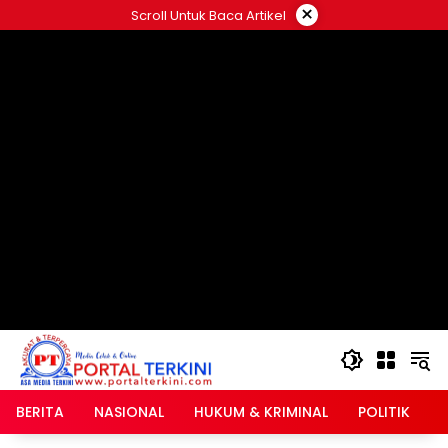
Langsung
×
Scroll Untuk Baca Artikel
ke
google.com, pub-2546408695661880, DIRECT,
konten
f08c47fec0942fa0
BERITA
NASIONAL
HUKUM & KRIMINAL
POLITIK