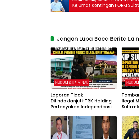
Kejurnas Kontingan FORKI Sultr
Jangan Lupa Baca Berita Lai
HUKUM & KRIMINAL
HUKUM 
Laporan Tidak
Tamban
Ditindaklanjuti: TRK Holding
Ilegal 
Pertanyakan Independensi
Sultra:
Polres Kolaka
Tangan
yang B