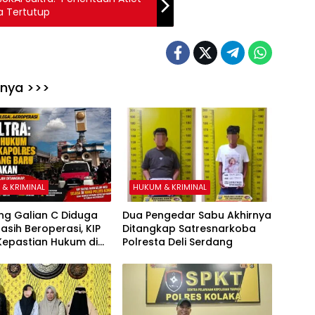
a Tertutup
nnya >>>
& KRIMINAL
HUKUM & KRIMINAL
g Galian C Diduga
Dua Pengedar Sabu Akhirnya
Masih Beroperasi, KIP
Ditangkap Satresnarkoba
 Kepastian Hukum di
Polresta Deli Serdang
 Kapolres Konawe
aru Dipertanyakan