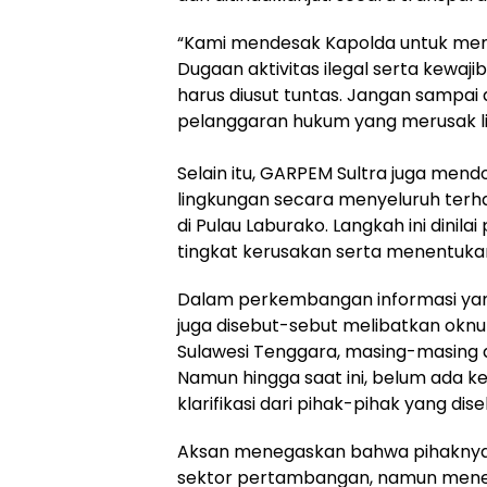
‎“Kami mendesak Kapolda untuk mem
Dugaan aktivitas ilegal serta kewaj
harus diusut tuntas. Jangan sampa
pelanggaran hukum yang merusak li
‎Selain itu, GARPEM Sultra juga men
lingkungan secara menyeluruh terh
di Pulau Laburako. Langkah ini dinil
tingkat kerusakan serta menentuka
‎Dalam perkembangan informasi yang
juga disebut-sebut melibatkan oknu
Sulawesi Tenggara, masing-masing de
Namun hingga saat ini, belum ada 
klarifikasi dari pihak-pihak yang dis
‎Aksan menegaskan bahwa pihaknya t
sektor pertambangan, namun mene