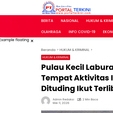
Langsung
ke
konten
BERITA
NASIONAL
HUKUM & KRIM
OLAHRAGA
INFO COVID-19
EKON
×
Beranda
HUKUM & KRIMINAL
HUKUM & KRIMINAL
Pulau Kecil Labur
Tempat Aktivitas I
Dituding Ikut Terli
Admin Redaksi
2 Min Baca
Mei 11, 2026