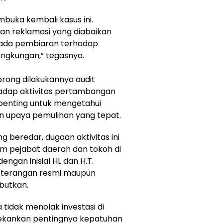
buka kembali kasus ini.
iban reklamasi yang diabaikan
i ada pembiaran terhadap
ngkungan,” tegasnya.
dorong dilakukannya audit
adap aktivitas pertambangan
ai penting untuk mengetahui
n upaya pemulihan yang tepat.
 beredar, dugaan aktivitas ini
m pejabat daerah dan tokoh di
ngan inisial HL dan H.T.
keterangan resmi maupun
ebutkan.
idak menolak investasi di
kankan pentingnya kepatuhan