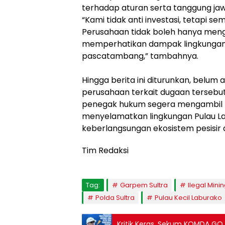
terhadap aturan serta tanggung jaw
‎“Kami tidak anti investasi, tetapi s
Perusahaan tidak boleh hanya men
memperhatikan dampak lingkungan
pascatambang,” tambahnya.
‎Hingga berita ini diturunkan, belum
perusahaan terkait dugaan tersebu
penegak hukum segera mengambil 
menyelamatkan lingkungan Pulau L
keberlangsungan ekosistem pesisir d
Tim Redaksi
Tag:
Garpem Sultra
Ilegal Mini
Polda Sultra
Pulau Kecil Laburako
Kritik Keras, Sekum KOMDA GOJ