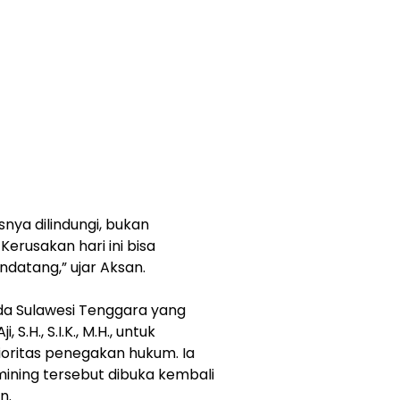
snya dilindungi, bukan
Kerusakan hari ini bisa
datang,” ujar Aksan.
lda Sulawesi Tenggara yang
 S.H., S.I.K., M.H., untuk
ioritas penegakan hukum. Ia
mining tersebut dibuka kembali
n.