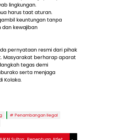
ab lingkungan.
emua harus taat aturan.
gambil keuntungan tanpa
 dan kewajiban
 ada pernyataan resmi dari pihak
t. Masyarakat berharap aparat
langkah tegas demi
aburako serta menjaga
i Kolaka.
ng
Penambangan Ilegal
UKAI Sultra: Penentuan Atlet