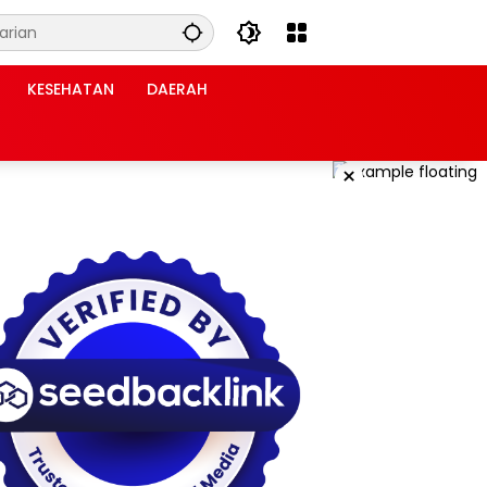
KESEHATAN
DAERAH
×