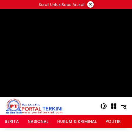
Langsung
×
Scroll Untuk Baca Artikel
ke
google.com, pub-2546408695661880, DIRECT,
konten
f08c47fec0942fa0
BERITA
NASIONAL
HUKUM & KRIMINAL
POLITIK