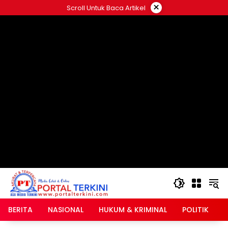
Langsung
×
Scroll Untuk Baca Artikel
ke
google.com, pub-2546408695661880, DIRECT,
konten
f08c47fec0942fa0
BERITA
NASIONAL
HUKUM & KRIMINAL
POLITIK