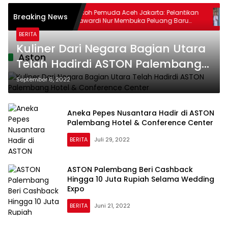
itangkap
Tokoh Pemuda Aceh Jakarta: Pelantikan
Breaking News
rdang
Mawardi Nur Membuka Peluang Baru
bagi Kemajuan Migas Aceh
BERITA
Kuliner Dari Negara Bagian Utara
Aston
Telah Hadirdi ASTON Palembang
Hotel & Conference Center
September 6, 2022
Aneka Pepes Nusantara Hadir di ASTON
Palembang Hotel & Conference Center
BERITA
Juli 29, 2022
ASTON Palembang Beri Cashback
Hingga 10 Juta Rupiah Selama Wedding
Expo
BERITA
Juni 21, 2022