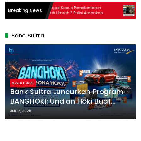
it
Masih Ingat Kasus Pemelantaran
Lapo
Breaking News
tah
Jama’ah Umrah ? Polisi Amankan
Hold
Direktur PT Travelina Indonesia
Kol
Bano Sultra
ADVERTORIAL
Bank Sultra Luncurkan Program
BANGHOKI: Undian Hoki Buat
Banggona Setia
Juli 15, 2025