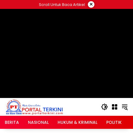
Langsung
×
Scroll Untuk Baca Artikel
ke
google.com, pub-2546408695661880, DIRECT,
konten
f08c47fec0942fa0
BERITA
NASIONAL
HUKUM & KRIMINAL
POLITIK