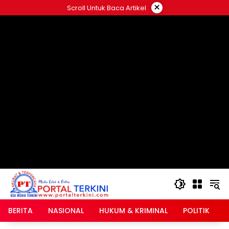
Langsung
×
Scroll Untuk Baca Artikel
ke
google.com, pub-2546408695661880, DIRECT,
konten
f08c47fec0942fa0
BERITA
NASIONAL
HUKUM & KRIMINAL
POLITIK