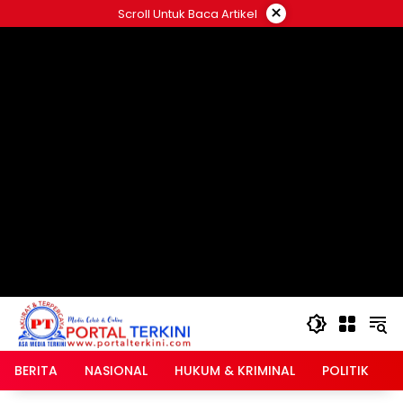
Langsung
×
Scroll Untuk Baca Artikel
ke
google.com, pub-2546408695661880, DIRECT,
konten
f08c47fec0942fa0
BERITA
NASIONAL
HUKUM & KRIMINAL
POLITIK