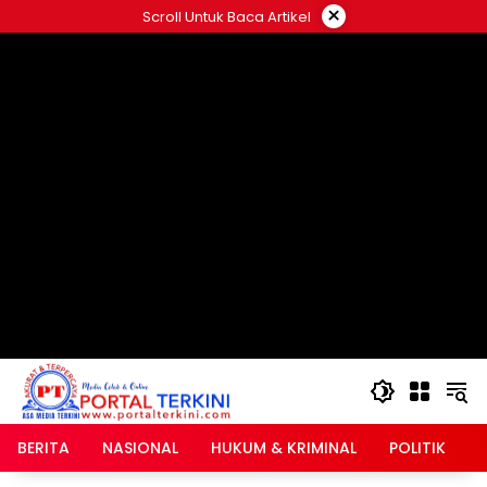
Langsung
×
Scroll Untuk Baca Artikel
ke
google.com, pub-2546408695661880, DIRECT,
konten
f08c47fec0942fa0
BERITA
NASIONAL
HUKUM & KRIMINAL
POLITIK