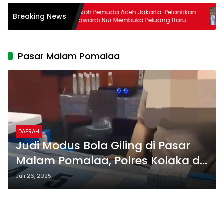
itangkap
Tokoh Pemuda Aceh Jakarta: Pelantikan
Breaking News
rdang
Mawardi Nur Membuka Peluang Baru
bagi Kemajuan Migas Aceh
Pasar Malam Pomalaa
DAERAH
Judi Modus Bola Giling di Pasar
Malam Pomalaa, Polres Kolaka di
Minta Cabut Ijin Keramaian
Juli 26, 2025