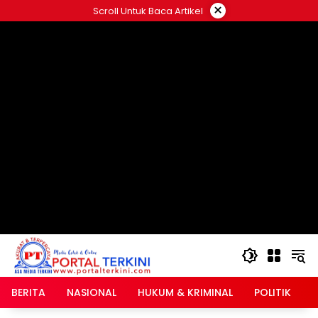
Langsung
×
Scroll Untuk Baca Artikel
ke
google.com, pub-2546408695661880, DIRECT,
konten
f08c47fec0942fa0
BERITA
NASIONAL
HUKUM & KRIMINAL
POLITIK