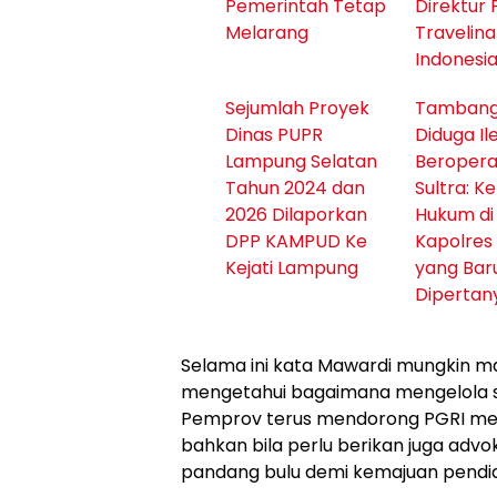
Pemerintah Tetap
Direktur 
Melarang
Travelina
Indonesi
Sejumlah Proyek
Tambang 
Dinas PUPR
Diduga Il
Lampung Selatan
Beroperas
Tahun 2024 dan
Sultra: K
2026 Dilaporkan
Hukum di
DPP KAMPUD Ke
Kapolres
Kejati Lampung
yang Bar
Dipertan
Selama ini kata Mawardi mungkin m
mengetahui bagaimana mengelola sis
Pemprov terus mendorong PGRI me
bahkan bila perlu berikan juga advo
pandang bulu demi kemajuan pendid