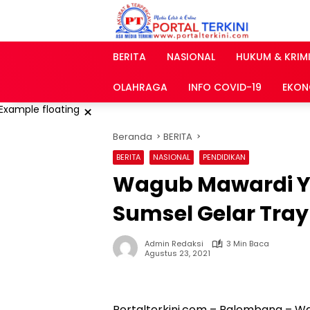
Langsung
ke
konten
BERITA
NASIONAL
HUKUM & KRIM
OLAHRAGA
INFO COVID-19
EKON
×
Beranda
BERITA
BERITA
NASIONAL
PENDIDIKAN
Wagub Mawardi Ya
Sumsel Gelar Tray
Admin Redaksi
3 Min Baca
Agustus 23, 2021
Portalterkini.com – Palembang – Wa