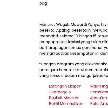
pagi.
Menurut Wagub Mawardi Yahya, try o
peserta. Apalagi peserta ini merup
mengabdi selama 10 hingga 15 tahun
mengapresiasi inisiasi yang telah di
berharap agar semua guru honor y
memanfaatkan kesempatan ini deng
“Dengan program yang dilaksanaka
para guru honorer terutama mereka
yang terisolir dalam mengerjakan t
Larangan Ekspor
Masih Ing
Tembaga &
Pemelan
Bauksit Mentah:
Jama’ah
Bahlil Memastikan
Polisi A