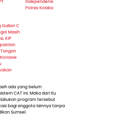
PT
Independensi
Polres Kolaka
a
Galian C
egal Masih
i, KIP
epastian
 Tangan
 Konawe
u
yakan
asih ada yang belum
tem CAT ini. Maka dari itu
lakukan program tersebut
kasi bagi anggota lainnya tanpa
ikan Sumsel.