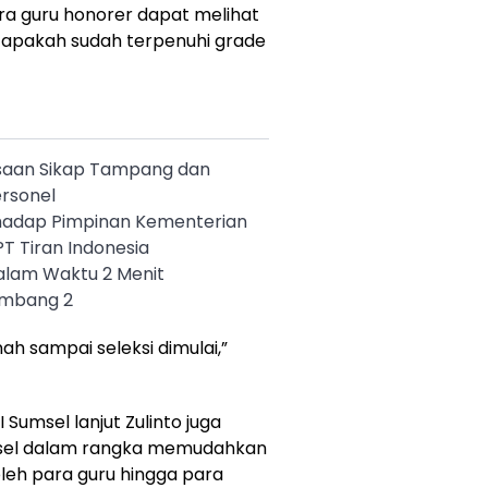
ara guru honorer dapat melihat
ai apakah sudah terpenuhi grade
saan Sikap Tampang dan
ersonel
hadap Pimpinan Kementerian
PT Tiran Indonesia
alam Waktu 2 Menit
embang 2
h sampai seleksi dimulai,”
 Sumsel lanjut Zulinto juga
sel dalam rangka memudahkan
leh para guru hingga para