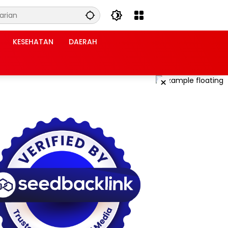
KESEHATAN
DAERAH
×