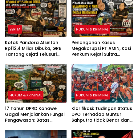
Dilepaskan Dalam Sekejab
BERITA
HUKUM & KRIMINAL
Kotak Pandora Alsintan
Penanganan Kasus
Rp112,4 Miliar Dibuka, GRB
Megakorupsi PT AMIN, Kasi
Tantang Kejati Telusuri
Penkum Kejati Sultra
Jejak 3.092 Unit Bantuan
Enggan Berkomentar
Negara
Terkait Pemeriksaan
Surveyor PT Tribhakti
HUKUM & KRIMINAL
HUKUM & KRIMINAL
17 Tahun DPRD Konawe
Klarifikasi: Tudingan Status
Gagal Menjalankan Fungsi
DPO Terhadap Guntur
Pengawasan: Batas
Sahputra tidak Benar dan
Kecamatan Pondidaha-
Itu Fitnah
Amonggedo tidak Mampu
Diselesaikan