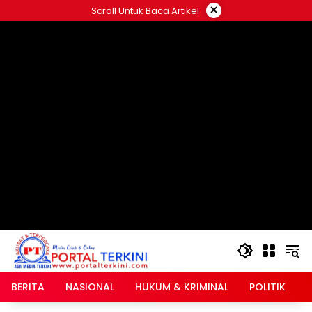
Langsung
×
Scroll Untuk Baca Artikel
ke
google.com, pub-2546408695661880, DIRECT,
konten
f08c47fec0942fa0
BERITA
NASIONAL
HUKUM & KRIMINAL
POLITIK