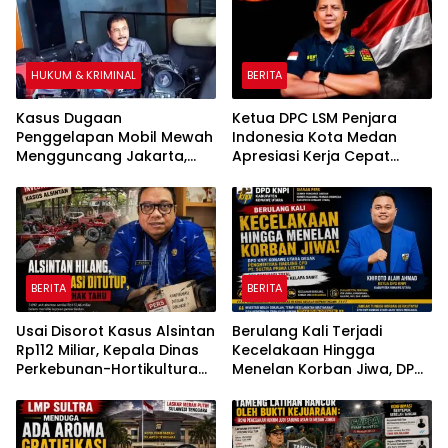
HUKUM & KRIMINAL
BERITA
Kasus Dugaan
Ketua DPC LSM Penjara
Penggelapan Mobil Mewah
Indonesia Kota Medan
Mengguncang Jakarta,
Apresiasi Kerja Cepat
Korban Tempuh Jalur
Polsek Medan Tembung,
Hukum di Polda Metro Jaya
Ungkap Kasus Dugaan
Pemerasan
BERITA
BERITA
Usai Disorot Kasus Alsintan
Berulang Kali Terjadi
Rp112 Miliar, Kepala Dinas
Kecelakaan Hingga
Perkebunan-Hortikultura
Menelan Korban Jiwa, DPD
Sultra Diduga Putus
KNPI Konawe Utara Desak
Komunikasi dengan Media
Penghentian Aktivitas
Hauling dan Evaluasi Total
Perizinan PT Sultra Prima