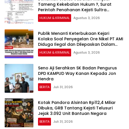
Tameng Kekebalan Hukum ?, Surat
Perintah Penahanan Kejati Sultra
Terhadap Bupati Bombana Selama 20
HUKUM & KRIMINAL
Agustus 3, 2026
Hari Dipertanyakan
Publik Menanti Keterbukaan Kejari
Kolaka Soal Penyegelan Ore Nikel PT AMI
Diduga Ilegal dan Dilepaskan Dalam
Sekejab
HUKUM & KRIMINAL
Agustus 3, 2026
Seno Aji Serahkan SK Badan Pengurus
DPD KAMPUD Way Kanan Kepada Jon
Hendra
BERITA
Juli 31, 2026
Kotak Pandora Alsintan Rp112,4 Miliar
Dibuka, GRB Tantang Kejati Telusuri
Jejak 3.092 Unit Bantuan Negara
BERITA
Juli 31, 2026