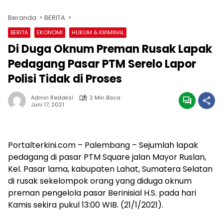
Beranda
BERITA
BERITA
EKONOMI
HUKUM & KRIMINAL
Di Duga Oknum Preman Rusak Lapak
Pedagang Pasar PTM Serelo Lapor
Polisi Tidak di Proses
Admin Redaksi
2 Min Baca
Juni 17, 2021
Portalterkini.com – Palembang – Sejumlah lapak
pedagang di pasar PTM Square jalan Mayor Ruslan,
Kel. Pasar lama, kabupaten Lahat, Sumatera Selatan
di rusak sekelompok orang yang diduga oknum
preman pengelola pasar Berinisial H.S. pada hari
Kamis sekira pukul 13:00 WIB. (21/1/2021).