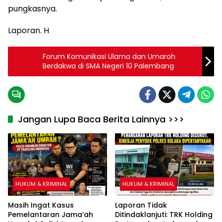
pungkasnya.
Laporan. H
Forum Komunikasi Ulama dan Umaroh
Berdakwa di SMA Negeri 10 Palembang
Jangan Lupa Baca Berita Lainnya >>>
HUKUM & KRIMINAL
HUKUM & KRIMINAL
Masih Ingat Kasus
Laporan Tidak
Pemelantaran Jama’ah
Ditindaklanjuti: TRK Holding