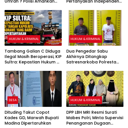
Umrah ? Polisi Amankan
Pertanyakan Independensi
Direktur PT Travelina
Polres Kolaka
Indonesia
HUKUM & KRIMINAL
HUKUM & KRIMINAL
Tambang Galian C Diduga
Dua Pengedar Sabu
Ilegal Masih Beroperasi, KIP
Akhirnya Ditangkap
Sultra: Kepastian Hukum di
Satresnarkoba Polresta
Tangan Kapolres Konawe
Deli Serdang
yang Baru Dipertanyakan
DESA
HUKUM & KRIMINAL
Dituding Takut Copot
DPP LBH MRI Resmi Surati
Kades GD, Marwah Bupati
Mabes Polri, Minta Supervisi
Madina Dipertaruhkan
Penanganan Dugaan