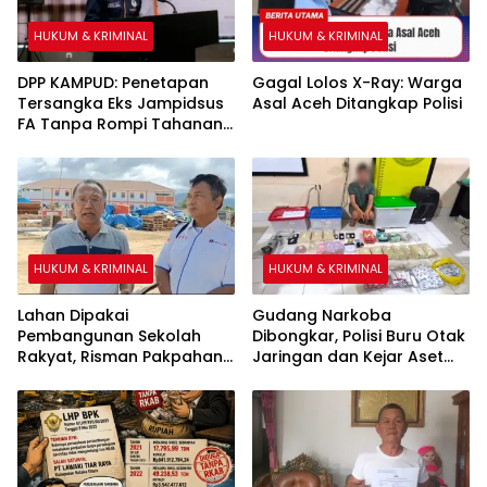
HUKUM & KRIMINAL
HUKUM & KRIMINAL
DPP KAMPUD: Penetapan
Gagal Lolos X-Ray: Warga
Tersangka Eks Jampidsus
Asal Aceh Ditangkap Polisi
FA Tanpa Rompi Tahanan
dan Borgol, Ada Perlakuan
Khusus
HUKUM & KRIMINAL
HUKUM & KRIMINAL
Lahan Dipakai
Gudang Narkoba
Pembangunan Sekolah
Dibongkar, Polisi Buru Otak
Rakyat, Risman Pakpahan
Jaringan dan Kejar Aset
Warga Sipirok Minta Ganti
Lewat TPPU
Rugi Ke Kemensos RI