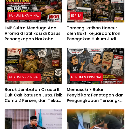
Lestari
HUKUM & KRIMINAL
BERITA
LMP Sultra Menduga Ada
Tameng Latihan Hancur
Aroma Gratifikasi di Kasus
oleh Bukti Kejuaraan: Ironi
Penangkapan Narkoba
Penegakan Hukum Judi
yang Melibatkan Dua
Sabung Ayam di Medan
Karyawan PT GMS
Johor
HUKUM & KRIMINAL
HUKUM & KRIMINAL
Borok Jembatan Cirauci II:
Memasuki 7 Bulan
Duit Cair Ratusan Juta, Fisik
Penyidikan: Penetapan dan
Cuma 2 Persen, dan Teka-
Pengungkapan Tersangka
Teki ‘Kebal Hukum’ Bupati
Kasus Pengadaan Fiktif
Bombana
Bibit Pala dan Kakao Rp26
Miliar Dipertanyakan