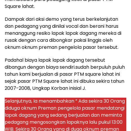
Square lahat.
Dampak dari aksi demo yang terus berkelanjutan
dan pedagang yang dinilai vocal dan berani harus
menanggung resiko lapak lapak dagang mereka di
rusak dengan cara dibongkar pakai linggis oleh
oknum oknum preman pengelola pasar tersebut.
Padahal biaya lapak lapak dagang tersebut
dibangun dengan biaya sendiri.sudah berpuluh puluh
tahun kami berjualan di pasar PTM square lahat ini
sejak pasar PTM Square lahat ini dibuka sekira tahun
2007-2008, Ungkap Korban inisial J.
Selanjutnya, Ia menambahkan ” Ada sekira 30 Orang
diduga oknum Preman pengelola pasar mendatangi
lapak dagang yang sedang berjualan dan meminta
pedagang mengosongkan lapaknya lalu pukul 13:00
WIB. Sekira 30 Orang yang di duga oknum preman