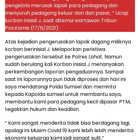
pengelola merusak lapak para pedagang dan
menyuruh pedagang keluar dari dari pasar, ” Ucap
korban inisial J, saat ditemui wartawan Tribun
Pos.Kamis (17/6/2021).
Atas kejadian pengerusakan lapak dagang miliknya
korban berinisial J. Melaporkan peristiwa
pengerusakan tersebut ke Polres Lahat. Namun
sudah berulang kali Korban inisial J menanyakan
perkembangan laporan pengaduannya. Sampai
saat ini laporannya pun tidak diproses dan hari ini
saya mendatangi Polda Sumsel dan meminta
kepada Kapolda sumsel untuk membantu saya,
membantu kami para pedagang kecil dipasar PTM,
tegakkan hukum dan keadilan.
” Kami sangat menderita tidak bisa berdagang lagi,
apalagi ini Musim Covid 19 kami lebih lebih menderita
ekonomi keluarga kami jadi sangat sulit,”