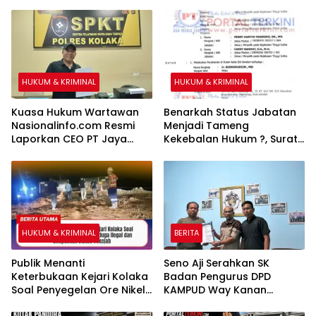
Kekerasan Seksual
terhadap Anak di Banggai
HUKUM & KRIMINAL
HUKUM & KRIMINAL
Kuasa Hukum Wartawan
Benarkah Status Jabatan
Nasionalinfo.com Resmi
Menjadi Tameng
Laporkan CEO PT Jaya
Kekebalan Hukum ?, Surat
Nikel Pacific ke Polres
Perintah Penahanan Kejati
Kolaka
Sultra Terhadap Bupati
Bombana Selama 20 Hari
Dipertanyakan
HUKUM & KRIMINAL
BERITA
Publik Menanti
Seno Aji Serahkan SK
Keterbukaan Kejari Kolaka
Badan Pengurus DPD
Soal Penyegelan Ore Nikel
KAMPUD Way Kanan
PT AMI Diduga Ilegal dan
Kepada Jon Hendra