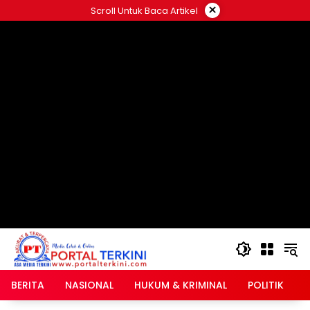
Langsung
×
Scroll Untuk Baca Artikel
ke
google.com, pub-2546408695661880, DIRECT,
konten
f08c47fec0942fa0
BERITA
NASIONAL
HUKUM & KRIMINAL
POLITIK