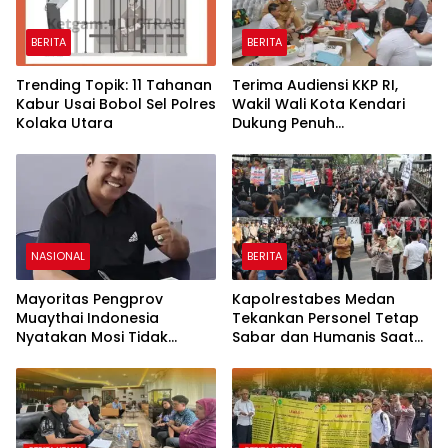
BERITA
BERITA
Trending Topik: 11 Tahanan
Terima Audiensi KKP RI,
Kabur Usai Bobol Sel Polres
Wakil Wali Kota Kendari
Kolaka Utara
Dukung Penuh
Pembangunan Kawasan
Pesisir di Tiga Kelurahan
NASIONAL
BERITA
Mayoritas Pengprov
Kapolrestabes Medan
Muaythai Indonesia
Tekankan Personel Tetap
Nyatakan Mosi Tidak
Sabar dan Humanis Saat
Percaya kepada La Nyalla
Melayani Aksi Massa KBMN
Mattalitti