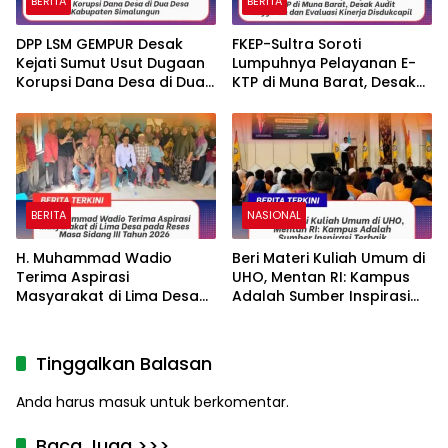
BERITA
BERITA
DPP LSM GEMPUR Desak
FKEP-Sultra Soroti
Kejati Sumut Usut Dugaan
Lumpuhnya Pelayanan E-
Korupsi Dana Desa di Dua
KTP di Muna Barat, Desak
Desa Kabupaten
Audit Anggaran dan
Simalungun
Evaluasi Kinerja Disdukcapil
BERITA
NASIONAL
H. Muhammad Wadio
Beri Materi Kuliah Umum di
Terima Aspirasi
UHO, Mentan RI: Kampus
Masyarakat di Lima Desa
Adalah Sumber Inspirasi
pada Reses Masa Sidang
Terbaik
III Tahun 2026
Tinggalkan Balasan
Anda harus
masuk
untuk berkomentar.
Baca Juga >>>