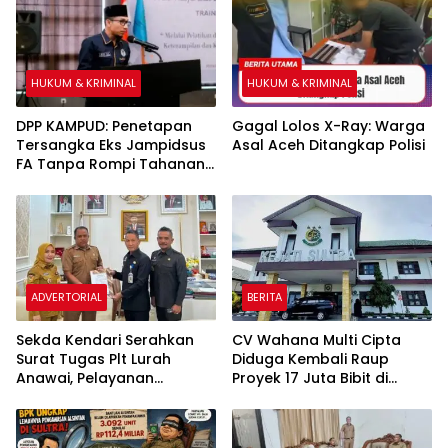
Miliar Dipertanyakan
HUKUM & KRIMINAL
HUKUM & KRIMINAL
DPP KAMPUD: Penetapan
Gagal Lolos X-Ray: Warga
Tersangka Eks Jampidsus
Asal Aceh Ditangkap Polisi
FA Tanpa Rompi Tahanan
dan Borgol, Ada Perlakuan
Khusus
ADVERTORIAL
BERITA
Sekda Kendari Serahkan
CV Wahana Multi Cipta
Surat Tugas Plt Lurah
Diduga Kembali Raup
Anawai, Pelayanan
Proyek 17 Juta Bibit di
Masyarakat Dipastikan
Tengah Bayang-Bayang
Tetap Berjalan
Kasus Rp26 Miliar,
Kasipenkum: Kami