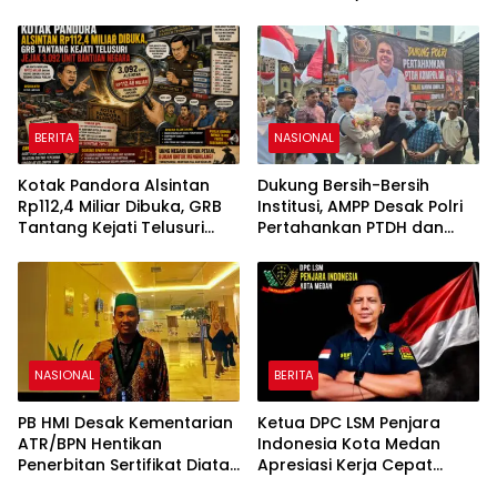
Tetap Melarang
Kepada Jon Hendra
BERITA
NASIONAL
Kotak Pandora Alsintan
Dukung Bersih-Bersih
Rp112,4 Miliar Dibuka, GRB
Institusi, AMPP Desak Polri
Tantang Kejati Telusuri
Pertahankan PTDH dan
Jejak 3.092 Unit Bantuan
Pidanakan Kompol DK
Negara
NASIONAL
BERITA
PB HMI Desak Kementarian
Ketua DPC LSM Penjara
ATR/BPN Hentikan
Indonesia Kota Medan
Penerbitan Sertifikat Diatas
Apresiasi Kerja Cepat
Tanah Ulayat
Polsek Medan Tembung,