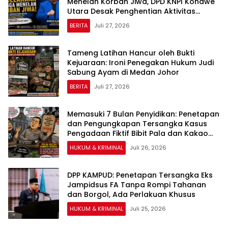
Menelan Korban Jiwa, DPD KNPI Konawe
Utara Desak Penghentian Aktivitas
Hauling dan Evaluasi Total Perizinan PT
BERITA
Juli 27, 2026
Sultra Prima Lestari
Tameng Latihan Hancur oleh Bukti
Kejuaraan: Ironi Penegakan Hukum Judi
Sabung Ayam di Medan Johor
BERITA
Juli 27, 2026
Memasuki 7 Bulan Penyidikan: Penetapan
dan Pengungkapan Tersangka Kasus
Pengadaan Fiktif Bibit Pala dan Kakao
Rp26 Miliar Dipertanyakan
HUKUM & KRIMINAL
Juli 26, 2026
DPP KAMPUD: Penetapan Tersangka Eks
Jampidsus FA Tanpa Rompi Tahanan
dan Borgol, Ada Perlakuan Khusus
HUKUM & KRIMINAL
Juli 25, 2026