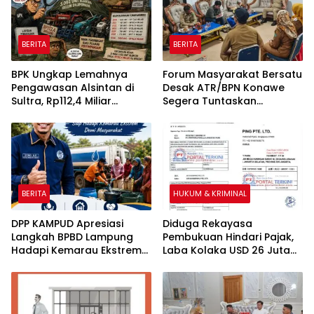
Menunggu P21 dari Polda
Sultra
BERITA
BERITA
BPK Ungkap Lemahnya
Forum Masyarakat Bersatu
Pengawasan Alsintan di
Desak ATR/BPN Konawe
Sultra, Rp112,4 Miliar
Segera Tuntaskan
Bantuan Belum Dilaporkan
Sengketa Tanah di Desa
Pemanfaatannya
Olu Onua, Beri Tenggat
Waktu 2×24 Jam
BERITA
HUKUM & KRIMINAL
DPP KAMPUD Apresiasi
Diduga Rekayasa
Langkah BPBD Lampung
Pembukuan Hindari Pajak,
Hadapi Kemarau Ekstrem
Laba Kolaka USD 26 Juta
Lewat Program Bantuan Air
Mengalir ke Singapura, PT
Bersih
Rimau New World Terseret
Dugaan Pencucian Uang