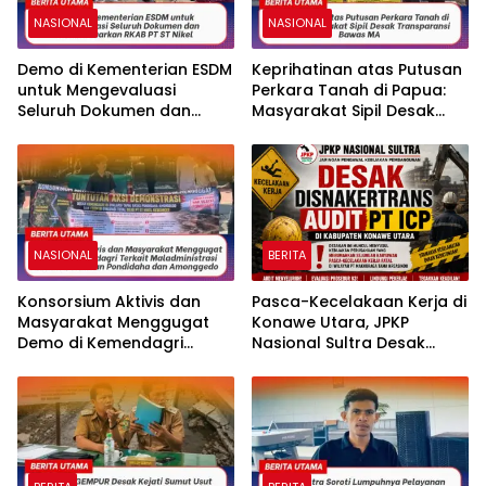
NASIONAL
NASIONAL
Demo di Kementerian ESDM
Keprihatinan atas Putusan
untuk Mengevaluasi
Perkara Tanah di Papua:
Seluruh Dokumen dan
Masyarakat Sipil Desak
Tidak Keluarkan RKAB PT
Transparansi Bawas MA
ST Nikel
NASIONAL
BERITA
Konsorsium Aktivis dan
Pasca-Kecelakaan Kerja di
Masyarakat Menggugat
Konawe Utara, JPKP
Demo di Kemendagri
Nasional Sultra Desak
Terkait Maladministrasi
Disnakertrans Audit PT ICP.
Batas Kecamatan
Pondidaha dan
Amonggedo