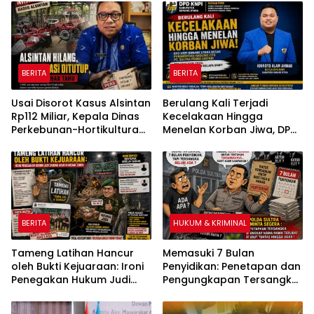
Ungkap Kasus Dugaan
Pemerasan
BERITA
BERITA
Usai Disorot Kasus Alsintan
Berulang Kali Terjadi
Rp112 Miliar, Kepala Dinas
Kecelakaan Hingga
Perkebunan-Hortikultura
Menelan Korban Jiwa, DPD
Sultra Diduga Putus
KNPI Konawe Utara Desak
Komunikasi dengan Media
Penghentian Aktivitas
Hauling dan Evaluasi Total
Perizinan PT Sultra Prima
Lestari
BERITA
HUKUM & KRIMINAL
Tameng Latihan Hancur
Memasuki 7 Bulan
oleh Bukti Kejuaraan: Ironi
Penyidikan: Penetapan dan
Penegakan Hukum Judi
Pengungkapan Tersangka
Sabung Ayam di Medan
Kasus Pengadaan Fiktif
Johor
Bibit Pala dan Kakao Rp26