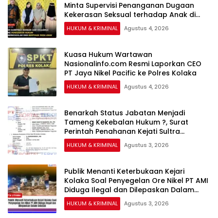
Minta Supervisi Penanganan Dugaan
Kekerasan Seksual terhadap Anak di
Banggai
HUKUM & KRIMINAL
Agustus 4, 2026
Kuasa Hukum Wartawan
Nasionalinfo.com Resmi Laporkan CEO
PT Jaya Nikel Pacific ke Polres Kolaka
HUKUM & KRIMINAL
Agustus 4, 2026
Benarkah Status Jabatan Menjadi
Tameng Kekebalan Hukum ?, Surat
Perintah Penahanan Kejati Sultra
Terhadap Bupati Bombana Selama 20
HUKUM & KRIMINAL
Agustus 3, 2026
Hari Dipertanyakan
Publik Menanti Keterbukaan Kejari
Kolaka Soal Penyegelan Ore Nikel PT AMI
Diduga Ilegal dan Dilepaskan Dalam
Sekejab
HUKUM & KRIMINAL
Agustus 3, 2026