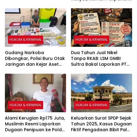
Warga Sipirok Minta Ganti
Rugi Ke Kemensos RI
HUKUM & KRIMINAL
HUKUM & KRIMINAL
Gudang Narkoba
Dua Tahun Jual Nikel
Dibongkar, Polisi Buru Otak
Tanpa RKAB: LSM GMBI
Jaringan dan Kejar Aset
Sultra Bakal Laporkan PT
Lewat TPPU
Lawaki Tiar Raya
HUKUM & KRIMINAL
HUKUM & KRIMINAL
Alami Kerugian Rp175 Juta,
Keluarkan Surat SPDP Sejak
Muslimin Resmi Laporkan
Tahun 2025, Kasus Dugaan
Dugaan Penipuan ke Polda
Fiktif Pengadaan Bibit Pala
Sultra
& Kakao Sebesar Rp26