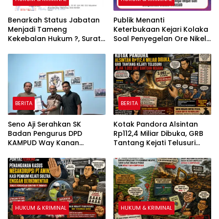
Benarkah Status Jabatan
Publik Menanti
Menjadi Tameng
Keterbukaan Kejari Kolaka
Kekebalan Hukum ?, Surat
Soal Penyegelan Ore Nikel
Perintah Penahanan Kejati
PT AMI Diduga Ilegal dan
Sultra Terhadap Bupati
Dilepaskan Dalam Sekejab
Bombana Selama 20 Hari
Dipertanyakan
BERITA
BERITA
Seno Aji Serahkan SK
Kotak Pandora Alsintan
Badan Pengurus DPD
Rp112,4 Miliar Dibuka, GRB
KAMPUD Way Kanan
Tantang Kejati Telusuri
Kepada Jon Hendra
Jejak 3.092 Unit Bantuan
Negara
HUKUM & KRIMINAL
HUKUM & KRIMINAL