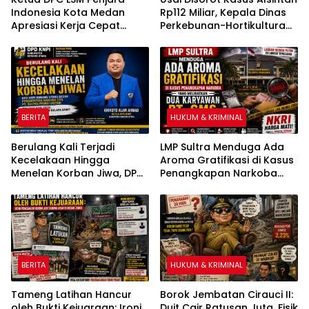
Indonesia Kota Medan
Rp112 Miliar, Kepala Dinas
Apresiasi Kerja Cepat
Perkebunan-Hortikultura
Polsek Medan Tembung,
Sultra Diduga Putus
Ungkap Kasus Dugaan
Komunikasi dengan Media
Pemerasan
BERITA
HUKUM & KRIMINAL
Berulang Kali Terjadi
LMP Sultra Menduga Ada
Kecelakaan Hingga
Aroma Gratifikasi di Kasus
Menelan Korban Jiwa, DPD
Penangkapan Narkoba
KNPI Konawe Utara Desak
yang Melibatkan Dua
Penghentian Aktivitas
Karyawan PT GMS
Hauling dan Evaluasi Total
Perizinan PT Sultra Prima
Lestari
BERITA
HUKUM & KRIMINAL
Tameng Latihan Hancur
Borok Jembatan Cirauci II:
oleh Bukti Kejuaraan: Ironi
Duit Cair Ratusan Juta, Fisik