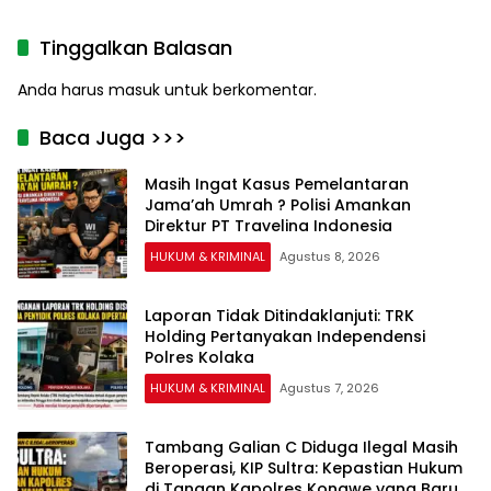
Miliar Belum ada
Tersangka
Tinggalkan Balasan
Anda harus
masuk
untuk berkomentar.
Baca Juga >>>
Masih Ingat Kasus Pemelantaran
Jama’ah Umrah ? Polisi Amankan
Direktur PT Travelina Indonesia
HUKUM & KRIMINAL
Agustus 8, 2026
Laporan Tidak Ditindaklanjuti: TRK
Holding Pertanyakan Independensi
Polres Kolaka
HUKUM & KRIMINAL
Agustus 7, 2026
Tambang Galian C Diduga Ilegal Masih
Beroperasi, KIP Sultra: Kepastian Hukum
di Tangan Kapolres Konawe yang Baru