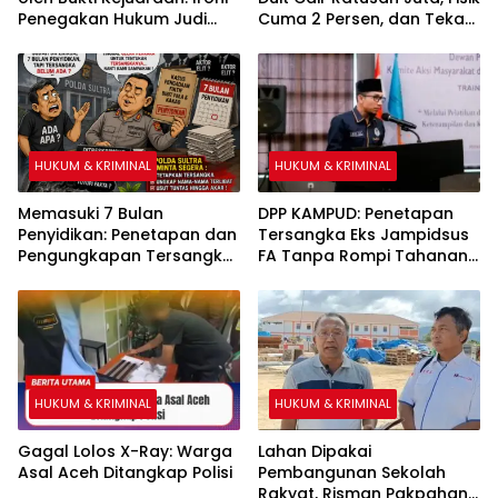
Penegakan Hukum Judi
Cuma 2 Persen, dan Teka-
Sabung Ayam di Medan
Teki ‘Kebal Hukum’ Bupati
Johor
Bombana
HUKUM & KRIMINAL
HUKUM & KRIMINAL
Memasuki 7 Bulan
DPP KAMPUD: Penetapan
Penyidikan: Penetapan dan
Tersangka Eks Jampidsus
Pengungkapan Tersangka
FA Tanpa Rompi Tahanan
Kasus Pengadaan Fiktif
dan Borgol, Ada Perlakuan
Bibit Pala dan Kakao Rp26
Khusus
Miliar Dipertanyakan
HUKUM & KRIMINAL
HUKUM & KRIMINAL
Gagal Lolos X-Ray: Warga
Lahan Dipakai
Asal Aceh Ditangkap Polisi
Pembangunan Sekolah
Rakyat, Risman Pakpahan