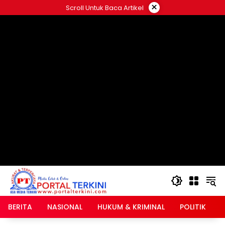
Langsung
×
Scroll Untuk Baca Artikel
ke
google.com, pub-2546408695661880, DIRECT,
konten
f08c47fec0942fa0
BERITA
NASIONAL
HUKUM & KRIMINAL
POLITIK