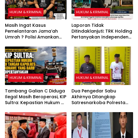
HUKUM & KRIMINAL
HUKUM & KRIMINAL
Masih Ingat Kasus
Laporan Tidak
Pemelantaran Jama’ah
Ditindaklanjuti: TRK Holding
Umrah ? Polisi Amankan
Pertanyakan Independensi
Direktur PT Travelina
Polres Kolaka
Indonesia
HUKUM & KRIMINAL
HUKUM & KRIMINAL
Tambang Galian C Diduga
Dua Pengedar Sabu
Ilegal Masih Beroperasi, KIP
Akhirnya Ditangkap
Sultra: Kepastian Hukum di
Satresnarkoba Polresta
Tangan Kapolres Konawe
Deli Serdang
yang Baru Dipertanyakan