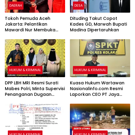
DAERAH
DESA
Tokoh Pemuda Aceh
Dituding Takut Copot
Jakarta: Pelantikan
Kades GD, Marwah Bupati
Mawardi Nur Membuka
Madina Dipertaruhkan
Peluang Baru bagi
Kemajuan Migas Aceh
HUKUM & KRIMINAL
HUKUM & KRIMINAL
DPP LBH MRI Resmi Surati
Kuasa Hukum Wartawan
Mabes Polri, Minta Supervisi
Nasionalinfo.com Resmi
Penanganan Dugaan
Laporkan CEO PT Jaya
Kekerasan Seksual
Nikel Pacific ke Polres
terhadap Anak di Banggai
Kolaka
HUKUM & KRIMINAL
HUKUM & KRIMINAL