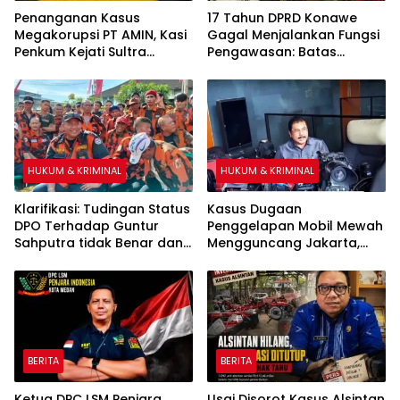
Penanganan Kasus
17 Tahun DPRD Konawe
Megakorupsi PT AMIN, Kasi
Gagal Menjalankan Fungsi
Penkum Kejati Sultra
Pengawasan: Batas
Enggan Berkomentar
Kecamatan Pondidaha-
Terkait Pemeriksaan
Amonggedo tidak Mampu
Surveyor PT Tribhakti
Diselesaikan
HUKUM & KRIMINAL
HUKUM & KRIMINAL
Klarifikasi: Tudingan Status
Kasus Dugaan
DPO Terhadap Guntur
Penggelapan Mobil Mewah
Sahputra tidak Benar dan
Mengguncang Jakarta,
Itu Fitnah
Korban Tempuh Jalur
Hukum di Polda Metro Jaya
BERITA
BERITA
Ketua DPC LSM Penjara
Usai Disorot Kasus Alsintan