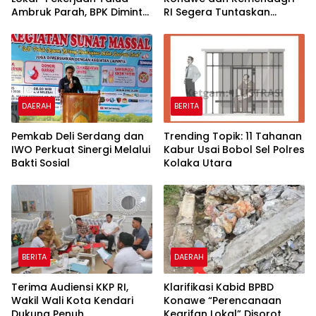
Ambruk Parah, BPK Diminta
RI Segera Tuntaskan
Audit Khusus dan Secara
Persoalan Tapal Batas
Menyeluruh BPBD Konawe
Pondidaha–Amonggedo
DAERAH
BERITA
Pemkab Deli Serdang dan
Trending Topik: 11 Tahanan
IWO Perkuat Sinergi Melalui
Kabur Usai Bobol Sel Polres
Bakti Sosial
Kolaka Utara
BERITA
DAERAH
Terima Audiensi KKP RI,
Klarifikasi Kabid BPBD
Wakil Wali Kota Kendari
Konawe “Perencanaan
Dukung Penuh
Kearifan Lokal” Disorot,