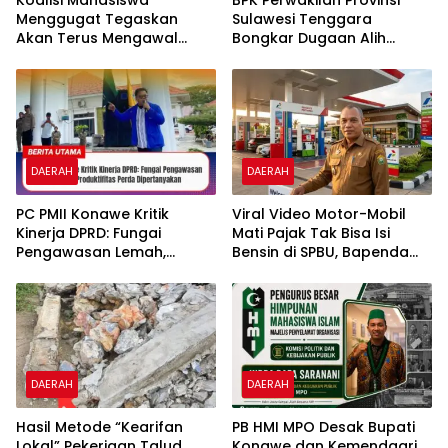
Menggugat Tegaskan
Sulawesi Tenggara
Akan Terus Mengawal
Bongkar Dugaan Alih
Efektivitas Kinerja DPRD
Fungsi LP2B di Kolaka
Kabupaten Konawe
Timur, Sarang Walet dan
Permukiman Berdiri di
Lahan Pertanian
DAERAH
DAERAH
PC PMII Konawe Kritik
​Viral Video Motor-Mobil
Kinerja DPRD: Fungai
Mati Pajak Tak Bisa Isi
Pengawasan Lemah,
Bensin di SPBU, Bapenda
Produktifitas Perda
Sultra “Itu Tidak Benar”
Dipertanyakan
DAERAH
DAERAH
Hasil Metode “Kearifan
PB HMI MPO Desak Bupati
Lokal” Pekerjaan Talud
Konawe dan Kemendagri