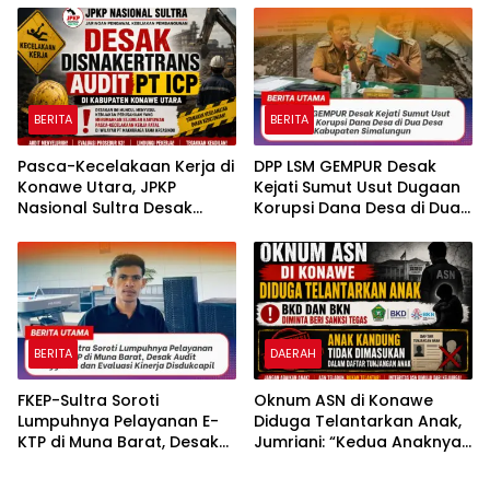
Nasional
BERITA
BERITA
Pasca-Kecelakaan Kerja di
DPP LSM GEMPUR Desak
Konawe Utara, JPKP
Kejati Sumut Usut Dugaan
Nasional Sultra Desak
Korupsi Dana Desa di Dua
Disnakertrans Audit PT ICP.
Desa Kabupaten
Simalungun
BERITA
DAERAH
FKEP-Sultra Soroti
Oknum ASN di Konawe
Lumpuhnya Pelayanan E-
Diduga Telantarkan Anak,
KTP di Muna Barat, Desak
Jumriani: “Kedua Anaknya
Audit Anggaran dan
Tidak Dimasukan Dalam
Evaluasi Kinerja Disdukcapil
Daftar Tunjangan Anak”