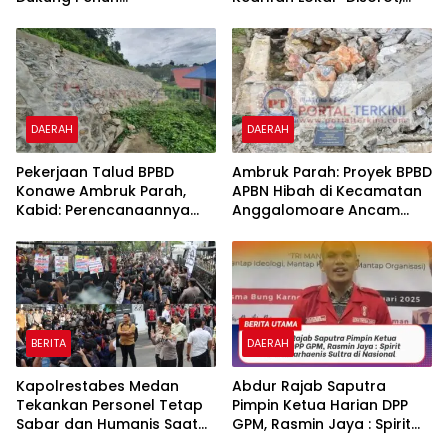
Pembangunan Kawasan
Polres dan Kejari Konawe
Pesisir di Tiga Kelurahan
Didesak Panggil dan
Periksa PPK Bersama
Kontraktor Pelaksana
DAERAH
DAERAH
Pekerjaan Talud BPBD
Ambruk Parah: Proyek BPBD
Konawe Ambruk Parah,
APBN Hibah di Kecamatan
Kabid: Perencanaannya
Anggalomoare Ancam
Dilakukan dengan Metode
Keselamatan Siswa
“Kearifan Lokal”
BERITA
DAERAH
Kapolrestabes Medan
‎‎Abdur Rajab Saputra
Tekankan Personel Tetap
Pimpin Ketua Harian DPP
Sabar dan Humanis Saat
GPM, Rasmin Jaya : Spirit
Melayani Aksi Massa KBMN
Baru Marhaenis Sultra di