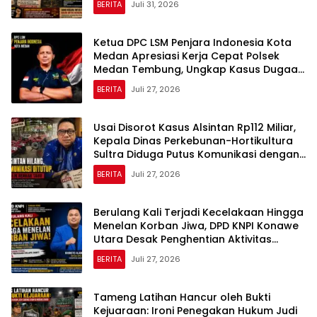
BERITA
Juli 31, 2026
Ketua DPC LSM Penjara Indonesia Kota
Medan Apresiasi Kerja Cepat Polsek
Medan Tembung, Ungkap Kasus Dugaan
Pemerasan
BERITA
Juli 27, 2026
Usai Disorot Kasus Alsintan Rp112 Miliar,
Kepala Dinas Perkebunan-Hortikultura
Sultra Diduga Putus Komunikasi dengan
Media
BERITA
Juli 27, 2026
Berulang Kali Terjadi Kecelakaan Hingga
Menelan Korban Jiwa, DPD KNPI Konawe
Utara Desak Penghentian Aktivitas
Hauling dan Evaluasi Total Perizinan PT
BERITA
Juli 27, 2026
Sultra Prima Lestari
Tameng Latihan Hancur oleh Bukti
Kejuaraan: Ironi Penegakan Hukum Judi