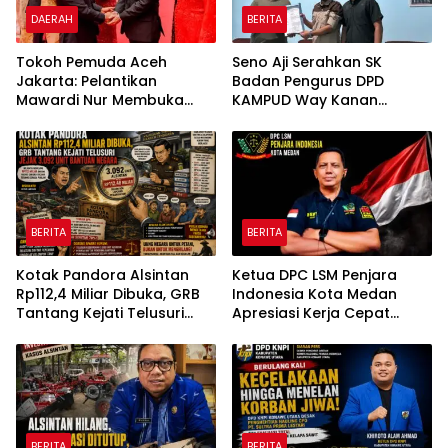
DAERAH
BERITA
Tokoh Pemuda Aceh
Seno Aji Serahkan SK
Jakarta: Pelantikan
Badan Pengurus DPD
Mawardi Nur Membuka
KAMPUD Way Kanan
Peluang Baru bagi
Kepada Jon Hendra
Kemajuan Migas Aceh
BERITA
BERITA
Kotak Pandora Alsintan
Ketua DPC LSM Penjara
Rp112,4 Miliar Dibuka, GRB
Indonesia Kota Medan
Tantang Kejati Telusuri
Apresiasi Kerja Cepat
Jejak 3.092 Unit Bantuan
Polsek Medan Tembung,
Negara
Ungkap Kasus Dugaan
Pemerasan
BERITA
BERITA