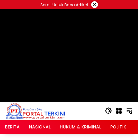
Langsung
×
Scroll Untuk Baca Artikel
ke
google.com, pub-2546408695661880, DIRECT,
konten
f08c47fec0942fa0
BERITA
NASIONAL
HUKUM & KRIMINAL
POLITIK