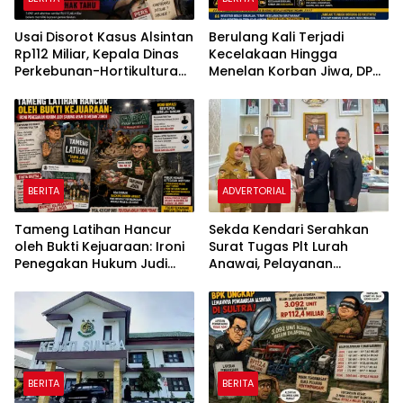
Usai Disorot Kasus Alsintan
Berulang Kali Terjadi
Rp112 Miliar, Kepala Dinas
Kecelakaan Hingga
Perkebunan-Hortikultura
Menelan Korban Jiwa, DPD
Sultra Diduga Putus
KNPI Konawe Utara Desak
Komunikasi dengan Media
Penghentian Aktivitas
Hauling dan Evaluasi Total
Perizinan PT Sultra Prima
Lestari
BERITA
ADVERTORIAL
Tameng Latihan Hancur
Sekda Kendari Serahkan
oleh Bukti Kejuaraan: Ironi
Surat Tugas Plt Lurah
Penegakan Hukum Judi
Anawai, Pelayanan
Sabung Ayam di Medan
Masyarakat Dipastikan
Johor
Tetap Berjalan
BERITA
BERITA