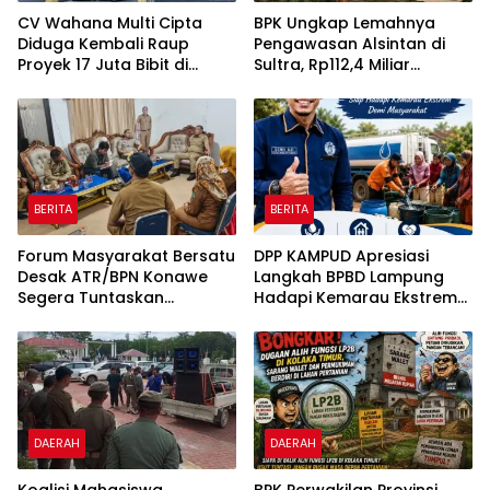
CV Wahana Multi Cipta
BPK Ungkap Lemahnya
Diduga Kembali Raup
Pengawasan Alsintan di
Proyek 17 Juta Bibit di
Sultra, Rp112,4 Miliar
Tengah Bayang-Bayang
Bantuan Belum Dilaporkan
Kasus Rp26 Miliar,
Pemanfaatannya
Kasipenkum: Kami
Menunggu P21 dari Polda
Sultra
BERITA
BERITA
Forum Masyarakat Bersatu
DPP KAMPUD Apresiasi
Desak ATR/BPN Konawe
Langkah BPBD Lampung
Segera Tuntaskan
Hadapi Kemarau Ekstrem
Sengketa Tanah di Desa
Lewat Program Bantuan Air
Olu Onua, Beri Tenggat
Bersih
Waktu 2×24 Jam
DAERAH
DAERAH
Koalisi Mahasiswa
BPK Perwakilan Provinsi