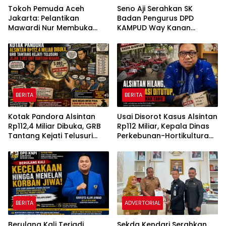
Tokoh Pemuda Aceh
Seno Aji Serahkan SK
Jakarta: Pelantikan
Badan Pengurus DPD
Mawardi Nur Membuka
KAMPUD Way Kanan
Peluang Baru bagi
Kepada Jon Hendra
Kemajuan Migas Aceh
BERITA
BERITA
Kotak Pandora Alsintan
Usai Disorot Kasus Alsintan
Rp112,4 Miliar Dibuka, GRB
Rp112 Miliar, Kepala Dinas
Tantang Kejati Telusuri
Perkebunan-Hortikultura
Jejak 3.092 Unit Bantuan
Sultra Diduga Putus
Negara
Komunikasi dengan Media
BERITA
ADVERTORIAL
Berulang Kali Terjadi
Sekda Kendari Serahkan