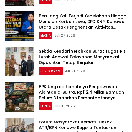
Berulang Kali Terjadi Kecelakaan Hingga
Menelan Korban Jiwa, DPD KNPI Konawe
Utara Desak Penghentian Aktivitas
Hauling dan Evaluasi Total Perizinan PT
BERITA
Juli 27, 2026
Sultra Prima Lestari
Sekda Kendari Serahkan Surat Tugas Plt
Lurah Anawai, Pelayanan Masyarakat
Dipastikan Tetap Berjalan
ADVERTORIAL
Juli 21, 2026
BPK Ungkap Lemahnya Pengawasan
Alsintan di Sultra, Rp112,4 Miliar Bantuan
Belum Dilaporkan Pemanfaatannya
BERITA
Juli 16, 2026
Forum Masyarakat Bersatu Desak
ATR/BPN Konawe Segera Tuntaskan