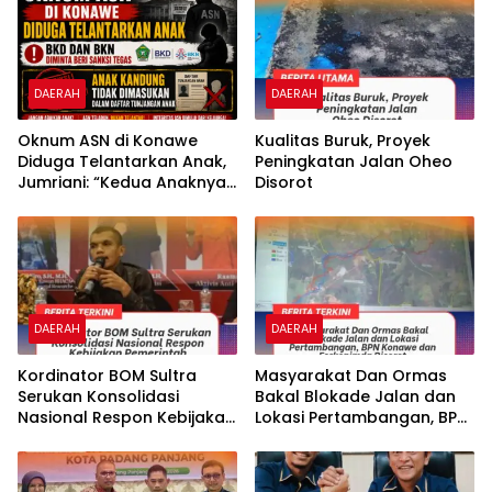
DAERAH
DAERAH
Oknum ASN di Konawe
Kualitas Buruk, Proyek
Diduga Telantarkan Anak,
Peningkatan Jalan Oheo
Jumriani: “Kedua Anaknya
Disorot
Tidak Dimasukan Dalam
Daftar Tunjangan Anak”
DAERAH
DAERAH
‎Kordinator BOM Sultra
Masyarakat Dan Ormas
Serukan Konsolidasi
Bakal Blokade Jalan dan
Nasional Respon Kebijakan
Lokasi Pertambangan, BPN
Pemerintah
Konawe dan Forkopimda
Disorot