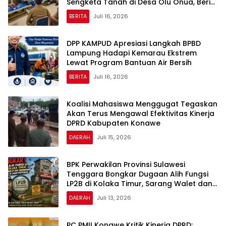
Sengketa Tanah di Desa Olu Onua, Beri
Tenggat Waktu 2×24 Jam
BERITA
Juli 16, 2026
DPP KAMPUD Apresiasi Langkah BPBD
Lampung Hadapi Kemarau Ekstrem
Lewat Program Bantuan Air Bersih
BERITA
Juli 16, 2026
Koalisi Mahasiswa Menggugat Tegaskan
Akan Terus Mengawal Efektivitas Kinerja
DPRD Kabupaten Konawe
DAERAH
Juli 15, 2026
BPK Perwakilan Provinsi Sulawesi
Tenggara Bongkar Dugaan Alih Fungsi
LP2B di Kolaka Timur, Sarang Walet dan
Permukiman Berdiri di Lahan Pertanian
DAERAH
Juli 13, 2026
PC PMII Konawe Kritik Kinerja DPRD: