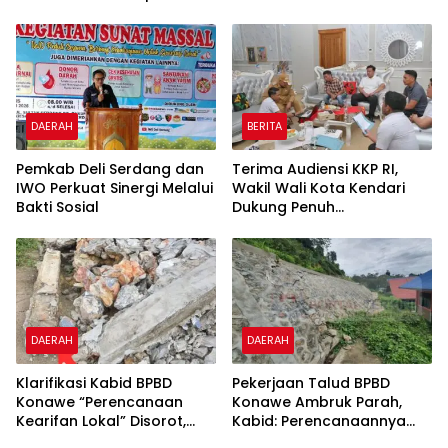
Sultra “Itu Tidak Benar”
Audit Khusus dan Secara
Menyeluruh BPBD Konawe
DAERAH
BERITA
Pemkab Deli Serdang dan
Terima Audiensi KKP RI,
IWO Perkuat Sinergi Melalui
Wakil Wali Kota Kendari
Bakti Sosial
Dukung Penuh
Pembangunan Kawasan
Pesisir di Tiga Kelurahan
DAERAH
DAERAH
Klarifikasi Kabid BPBD
Pekerjaan Talud BPBD
Konawe “Perencanaan
Konawe Ambruk Parah,
Kearifan Lokal” Disorot,
Kabid: Perencanaannya
Polres dan Kejari Konawe
Dilakukan dengan Metode