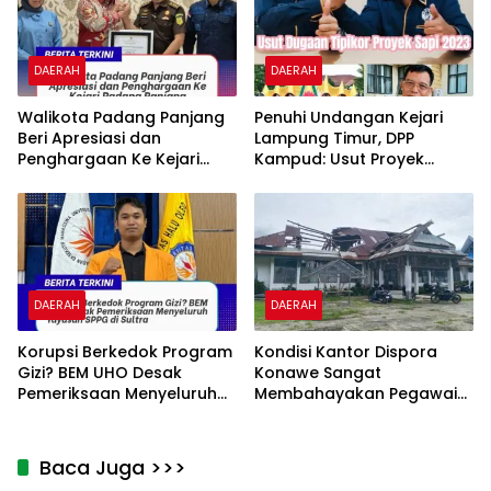
DAERAH
DAERAH
Walikota Padang Panjang
Penuhi Undangan Kejari
Beri Apresiasi dan
Lampung Timur, DPP
Penghargaan Ke Kejari
Kampud: Usut Proyek
Padang Panjang
Pengadaan Sapi Dinas
Perikanan dan Peternakan
Lamtim
DAERAH
DAERAH
Korupsi Berkedok Program
Kondisi Kantor Dispora
Gizi? BEM UHO Desak
Konawe Sangat
Pemeriksaan Menyeluruh
Membahayakan Pegawai
Yayasan SPPG di Sultra
Dalam Melakukan Aktivitas
Baca Juga >>>