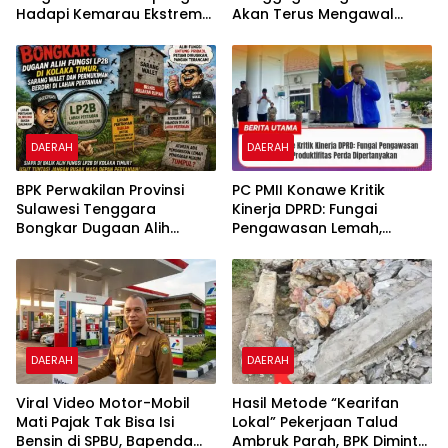
Hadapi Kemarau Ekstrem
Akan Terus Mengawal
Lewat Program Bantuan Air
Efektivitas Kinerja DPRD
Bersih
Kabupaten Konawe
DAERAH
DAERAH
BPK Perwakilan Provinsi
PC PMII Konawe Kritik
Sulawesi Tenggara
Kinerja DPRD: Fungai
Bongkar Dugaan Alih
Pengawasan Lemah,
Fungsi LP2B di Kolaka
Produktifitas Perda
Timur, Sarang Walet dan
Dipertanyakan
Permukiman Berdiri di
Lahan Pertanian
DAERAH
DAERAH
​Viral Video Motor-Mobil
Hasil Metode “Kearifan
Mati Pajak Tak Bisa Isi
Lokal” Pekerjaan Talud
Bensin di SPBU, Bapenda
Ambruk Parah, BPK Diminta