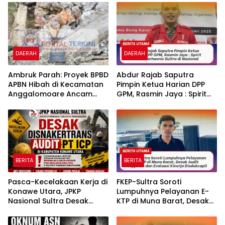
Didesak Panggil dan
“Kearifan Lokal”
Periksa PPK Bersama
Kontraktor Pelaksana
DAERAH
DAERAH
Ambruk Parah: Proyek BPBD
‎‎Abdur Rajab Saputra
APBN Hibah di Kecamatan
Pimpin Ketua Harian DPP
Anggalomoare Ancam
GPM, Rasmin Jaya : Spirit
Keselamatan Siswa
Baru Marhaenis Sultra di
Nasional
BERITA
BERITA
Pasca-Kecelakaan Kerja di
FKEP-Sultra Soroti
Konawe Utara, JPKP
Lumpuhnya Pelayanan E-
Nasional Sultra Desak
KTP di Muna Barat, Desak
Disnakertrans Audit PT ICP.
Audit Anggaran dan
Evaluasi Kinerja Disdukcapil