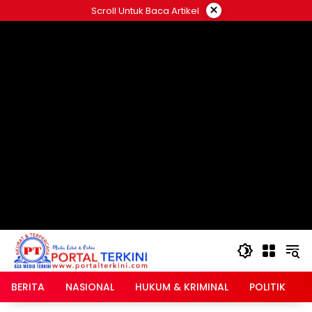
Langsung
×
Scroll Untuk Baca Artikel
ke
google.com, pub-2546408695661880, DIRECT,
konten
f08c47fec0942fa0
BERITA
NASIONAL
HUKUM & KRIMINAL
POLITIK