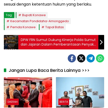
sesuai dengan ketentuan hukum yang berlaku.
Tag:
Bupati Konawe
Kecamatan Pondidaha-Amonggedo
Pemda Konawe
Tapal Batas
DPW FRN Sumut Dukung Kinerja Polda Sumut
dan Jajaran Dalam Pemberantasan Penyakit
Masyarakat
Jangan Lupa Baca Berita Lainnya >>>
DAERAH
BERITA