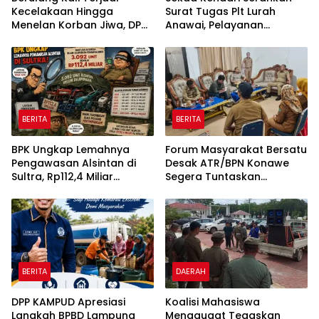
Kecelakaan Hingga
Surat Tugas Plt Lurah
Menelan Korban Jiwa, DPD
Anawai, Pelayanan
KNPI Konawe Utara Desak
Masyarakat Dipastikan
Penghentian Aktivitas
Tetap Berjalan
Hauling dan Evaluasi Total
Perizinan PT Sultra Prima
Lestari
BERITA
BERITA
BPK Ungkap Lemahnya
Forum Masyarakat Bersatu
Pengawasan Alsintan di
Desak ATR/BPN Konawe
Sultra, Rp112,4 Miliar
Segera Tuntaskan
Bantuan Belum Dilaporkan
Sengketa Tanah di Desa
Pemanfaatannya
Olu Onua, Beri Tenggat
Waktu 2×24 Jam
BERITA
DAERAH
DPP KAMPUD Apresiasi
Koalisi Mahasiswa
Langkah BPBD Lampung
Menggugat Tegaskan