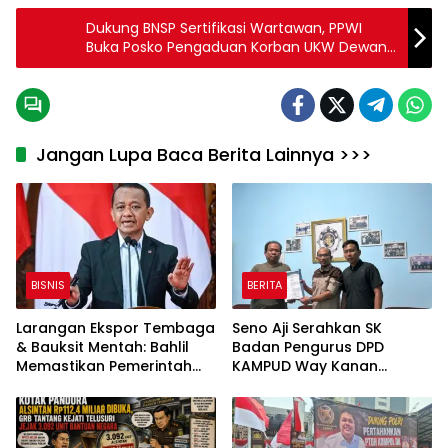
Dukung BNSP Sertifikasi Wartawan, PPWI
Buka Posko Pengaduan Korban UKW Dewan
Pers
Jangan Lupa Baca Berita Lainnya >>>
BISNIS
BERITA
Larangan Ekspor Tembaga
Seno Aji Serahkan SK
& Bauksit Mentah: Bahlil
Badan Pengurus DPD
Memastikan Pemerintah
KAMPUD Way Kanan
Tetap Melarang
Kepada Jon Hendra