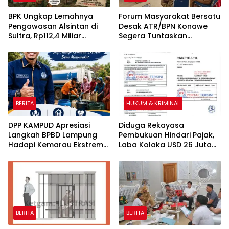
BPK Ungkap Lemahnya
Forum Masyarakat Bersatu
Pengawasan Alsintan di
Desak ATR/BPN Konawe
Sultra, Rp112,4 Miliar
Segera Tuntaskan
Bantuan Belum Dilaporkan
Sengketa Tanah di Desa
Pemanfaatannya
Olu Onua, Beri Tenggat
Waktu 2×24 Jam
BERITA
HUKUM & KRIMINAL
DPP KAMPUD Apresiasi
Diduga Rekayasa
Langkah BPBD Lampung
Pembukuan Hindari Pajak,
Hadapi Kemarau Ekstrem
Laba Kolaka USD 26 Juta
Lewat Program Bantuan Air
Mengalir ke Singapura, PT
Bersih
Rimau New World Terseret
Dugaan Pencucian Uang
BERITA
BERITA