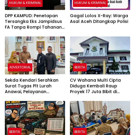
HUKUM & KRIMINAL
HUKUM & KRIMINAL
DPP KAMPUD: Penetapan
Gagal Lolos X-Ray: Warga
Tersangka Eks Jampidsus
Asal Aceh Ditangkap Polisi
FA Tanpa Rompi Tahanan
dan Borgol, Ada Perlakuan
Khusus
ADVERTORIAL
BERITA
Sekda Kendari Serahkan
CV Wahana Multi Cipta
Surat Tugas Plt Lurah
Diduga Kembali Raup
Anawai, Pelayanan
Proyek 17 Juta Bibit di
Masyarakat Dipastikan
Tengah Bayang-Bayang
Tetap Berjalan
Kasus Rp26 Miliar,
Kasipenkum: Kami
Menunggu P21 dari Polda
Sultra
BERITA
BERITA