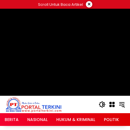
Langsung
×
Scroll Untuk Baca Artikel
ke
google.com, pub-2546408695661880, DIRECT,
konten
f08c47fec0942fa0
BERITA
NASIONAL
HUKUM & KRIMINAL
POLITIK