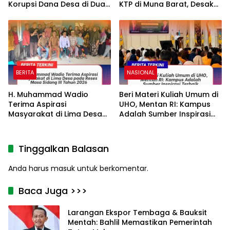
Korupsi Dana Desa di Dua
KTP di Muna Barat, Desak
Desa Kabupaten
Audit Anggaran dan
Simalungun
Evaluasi Kinerja Disdukcapil
BERITA
NASIONAL
H. Muhammad Wadio
Beri Materi Kuliah Umum di
Terima Aspirasi
UHO, Mentan RI: Kampus
Masyarakat di Lima Desa
Adalah Sumber Inspirasi
pada Reses Masa Sidang
Terbaik
III Tahun 2026
Tinggalkan Balasan
Anda harus
masuk
untuk berkomentar.
Baca Juga >>>
Larangan Ekspor Tembaga & Bauksit
Mentah: Bahlil Memastikan Pemerintah