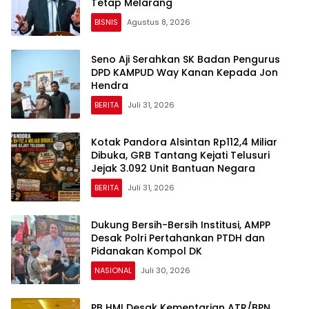
Tetap Melarang
BISNIS
Agustus 8, 2026
Seno Aji Serahkan SK Badan Pengurus
DPD KAMPUD Way Kanan Kepada Jon
Hendra
BERITA
Juli 31, 2026
Kotak Pandora Alsintan Rp112,4 Miliar
Dibuka, GRB Tantang Kejati Telusuri
Jejak 3.092 Unit Bantuan Negara
BERITA
Juli 31, 2026
Dukung Bersih-Bersih Institusi, AMPP
Desak Polri Pertahankan PTDH dan
Pidanakan Kompol DK
NASIONAL
Juli 30, 2026
PB HMI Desak Kementarian ATR/BPN