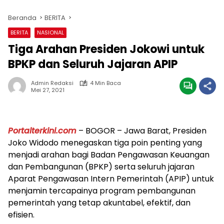
Beranda
BERITA
BERITA
NASIONAL
Tiga Arahan Presiden Jokowi untuk
BPKP dan Seluruh Jajaran APIP
Admin Redaksi
4 Min Baca
Mei 27, 2021
Portalterkini.com
– BOGOR – Jawa Barat, Presiden
Joko Widodo menegaskan tiga poin penting yang
menjadi arahan bagi Badan Pengawasan Keuangan
dan Pembangunan (BPKP) serta seluruh jajaran
Aparat Pengawasan Intern Pemerintah (APIP) untuk
menjamin tercapainya program pembangunan
pemerintah yang tetap akuntabel, efektif, dan
efisien.