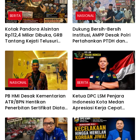
BERITA
NASIONAL
Kotak Pandora Alsintan
Dukung Bersih-Bersih
Rp112,4 Miliar Dibuka, GRB
Institusi, AMPP Desak Polri
Tantang Kejati Telusuri
Pertahankan PTDH dan
Jejak 3.092 Unit Bantuan
Pidanakan Kompol DK
Negara
NASIONAL
BERITA
PB HMI Desak Kementarian
Ketua DPC LSM Penjara
ATR/BPN Hentikan
Indonesia Kota Medan
Penerbitan Sertifikat Diatas
Apresiasi Kerja Cepat
Tanah Ulayat
Polsek Medan Tembung,
Ungkap Kasus Dugaan
Pemerasan