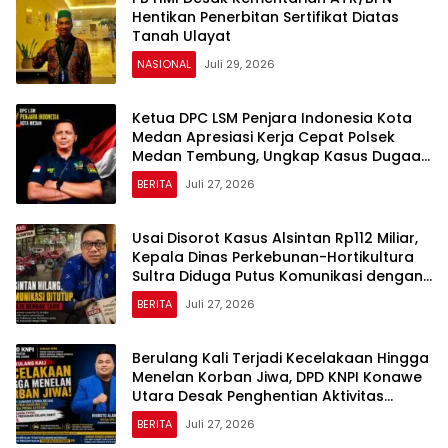
Hentikan Penerbitan Sertifikat Diatas
Tanah Ulayat
NASIONAL
Juli 29, 2026
Ketua DPC LSM Penjara Indonesia Kota
Medan Apresiasi Kerja Cepat Polsek
Medan Tembung, Ungkap Kasus Dugaan
Pemerasan
BERITA
Juli 27, 2026
Usai Disorot Kasus Alsintan Rp112 Miliar,
Kepala Dinas Perkebunan-Hortikultura
Sultra Diduga Putus Komunikasi dengan
Media
BERITA
Juli 27, 2026
Berulang Kali Terjadi Kecelakaan Hingga
Menelan Korban Jiwa, DPD KNPI Konawe
Utara Desak Penghentian Aktivitas
Hauling dan Evaluasi Total Perizinan PT
BERITA
Juli 27, 2026
Sultra Prima Lestari