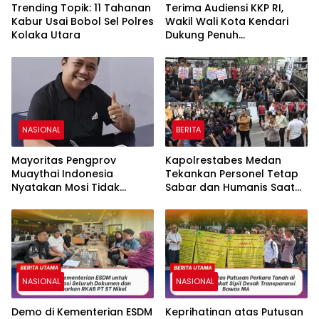
Trending Topik: 11 Tahanan
Terima Audiensi KKP RI,
Kabur Usai Bobol Sel Polres
Wakil Wali Kota Kendari
Kolaka Utara
Dukung Penuh
Pembangunan Kawasan
Pesisir di Tiga Kelurahan
NASIONAL
BERITA
Mayoritas Pengprov
Kapolrestabes Medan
Muaythai Indonesia
Tekankan Personel Tetap
Nyatakan Mosi Tidak
Sabar dan Humanis Saat
Percaya kepada La Nyalla
Melayani Aksi Massa KBMN
Mattalitti
NASIONAL
NASIONAL
Demo di Kementerian ESDM
Keprihatinan atas Putusan