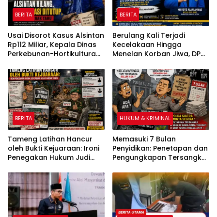
BERITA
BERITA
Usai Disorot Kasus Alsintan
Berulang Kali Terjadi
Rp112 Miliar, Kepala Dinas
Kecelakaan Hingga
Perkebunan-Hortikultura
Menelan Korban Jiwa, DPD
Sultra Diduga Putus
KNPI Konawe Utara Desak
Komunikasi dengan Media
Penghentian Aktivitas
Hauling dan Evaluasi Total
Perizinan PT Sultra Prima
Lestari
BERITA
HUKUM & KRIMINAL
Tameng Latihan Hancur
Memasuki 7 Bulan
oleh Bukti Kejuaraan: Ironi
Penyidikan: Penetapan dan
Penegakan Hukum Judi
Pengungkapan Tersangka
Sabung Ayam di Medan
Kasus Pengadaan Fiktif
Johor
Bibit Pala dan Kakao Rp26
Miliar Dipertanyakan