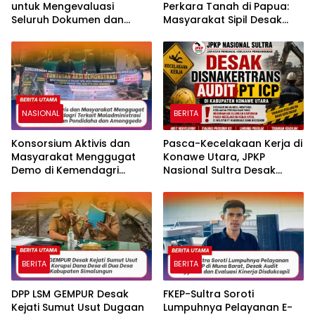
untuk Mengevaluasi
Perkara Tanah di Papua:
Seluruh Dokumen dan
Masyarakat Sipil Desak
Tidak Keluarkan RKAB PT
Transparansi Bawas MA
ST Nikel
NASIONAL
BERITA
Konsorsium Aktivis dan
Pasca-Kecelakaan Kerja di
Masyarakat Menggugat
Konawe Utara, JPKP
Demo di Kemendagri
Nasional Sultra Desak
Terkait Maladministrasi
Disnakertrans Audit PT ICP.
Batas Kecamatan
Pondidaha dan
Amonggedo
BERITA
BERITA
DPP LSM GEMPUR Desak
FKEP-Sultra Soroti
Kejati Sumut Usut Dugaan
Lumpuhnya Pelayanan E-