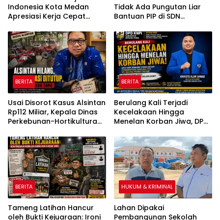
Indonesia Kota Medan
Tidak Ada Pungutan Liar
Apresiasi Kerja Cepat
Bantuan PIP di SDN
Polsek Medan Tembung,
Pasirlancar 3
Ungkap Kasus Dugaan
Pemerasan
BERITA
BERITA
Usai Disorot Kasus Alsintan
Berulang Kali Terjadi
Rp112 Miliar, Kepala Dinas
Kecelakaan Hingga
Perkebunan-Hortikultura
Menelan Korban Jiwa, DPD
Sultra Diduga Putus
KNPI Konawe Utara Desak
Komunikasi dengan Media
Penghentian Aktivitas
Hauling dan Evaluasi Total
Perizinan PT Sultra Prima
Lestari
BERITA
HUKUM & KRIMINAL
Tameng Latihan Hancur
Lahan Dipakai
oleh Bukti Kejuaraan: Ironi
Pembangunan Sekolah