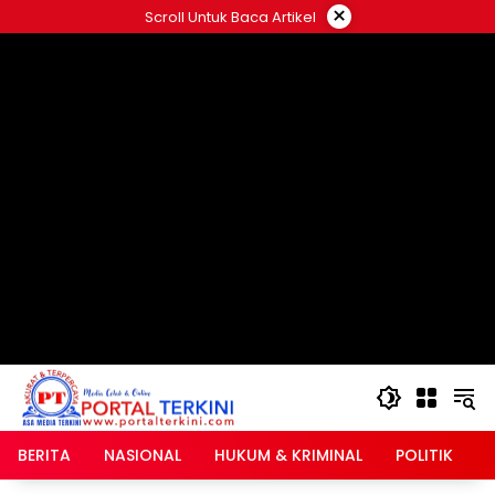
Langsung
×
Scroll Untuk Baca Artikel
ke
google.com, pub-2546408695661880, DIRECT,
konten
f08c47fec0942fa0
BERITA
NASIONAL
HUKUM & KRIMINAL
POLITIK