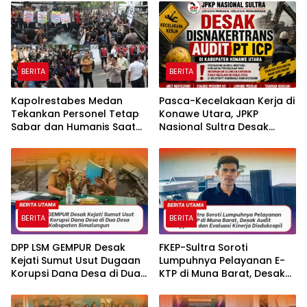
Pesisir di Tiga Kelurahan
BERITA
BERITA
Kapolrestabes Medan
Pasca-Kecelakaan Kerja di
Tekankan Personel Tetap
Konawe Utara, JPKP
Sabar dan Humanis Saat
Nasional Sultra Desak
Melayani Aksi Massa KBMN
Disnakertrans Audit PT ICP.
BERITA
BERITA
DPP LSM GEMPUR Desak
FKEP-Sultra Soroti
Kejati Sumut Usut Dugaan
Lumpuhnya Pelayanan E-
Korupsi Dana Desa di Dua
KTP di Muna Barat, Desak
Desa Kabupaten
Audit Anggaran dan
Simalungun
Evaluasi Kinerja Disdukcapil