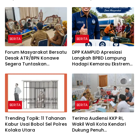
Tengah Bayang-Bayang
Bantuan Belum Dilaporkan
Kasus Rp26 Miliar,
Pemanfaatannya
Kasipenkum: Kami
Menunggu P21 dari Polda
Sultra
BERITA
BERITA
Forum Masyarakat Bersatu
DPP KAMPUD Apresiasi
Desak ATR/BPN Konawe
Langkah BPBD Lampung
Segera Tuntaskan
Hadapi Kemarau Ekstrem
Sengketa Tanah di Desa
Lewat Program Bantuan Air
Olu Onua, Beri Tenggat
Bersih
Waktu 2×24 Jam
BERITA
BERITA
Trending Topik: 11 Tahanan
Terima Audiensi KKP RI,
Kabur Usai Bobol Sel Polres
Wakil Wali Kota Kendari
Kolaka Utara
Dukung Penuh
Pembangunan Kawasan