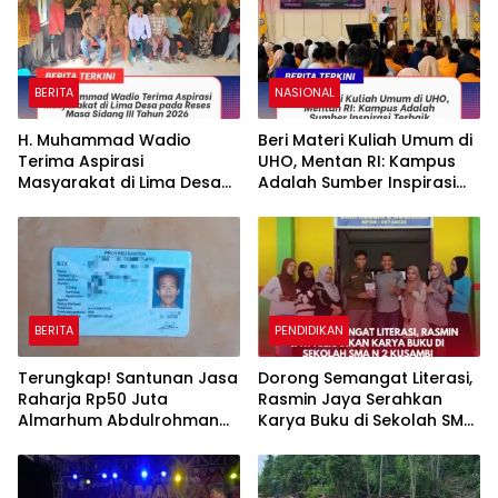
BERITA
NASIONAL
H. Muhammad Wadio
Beri Materi Kuliah Umum di
Terima Aspirasi
UHO, Mentan RI: Kampus
Masyarakat di Lima Desa
Adalah Sumber Inspirasi
pada Reses Masa Sidang
Terbaik
III Tahun 2026
BERITA
PENDIDIKAN
Terungkap! Santunan Jasa
Dorong Semangat Literasi,
Raharja Rp50 Juta
Rasmin Jaya Serahkan
Almarhum Abdulrohman
Karya Buku di Sekolah SMA
Berkurang Drastis Menjadi
N 2 Kusambi
Rp30 Juta Akibat
Potongan Paksa