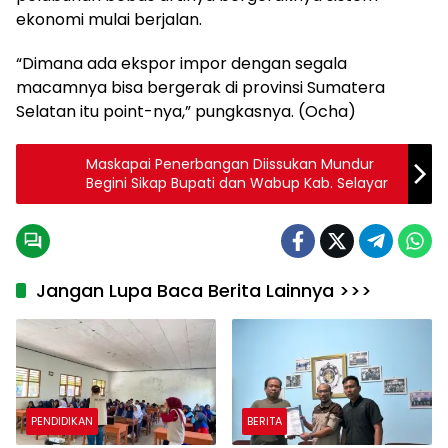
ekonomi mulai berjalan.
“Dimana ada ekspor impor dengan segala
macamnya bisa bergerak di provinsi Sumatera
Selatan itu point-nya,” pungkasnya. (Ocha)
Maskapai Penerbangan Diissukan Mundur
Begini Sikap Bupati dan Wabup Kab. Selayar
Jangan Lupa Baca Berita Lainnya >>>
PENDIDIKAN
BERITA