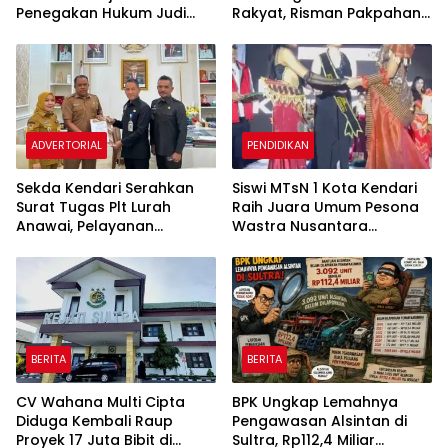
Penegakan Hukum Judi
Rakyat, Risman Pakpahan
Sabung Ayam di Medan
Warga Sipirok Minta Ganti
Johor
Rugi Ke Kemensos RI
ADVERTORIAL
PENDIDIKAN
Sekda Kendari Serahkan
Siswi MTsN 1 Kota Kendari
Surat Tugas Plt Lurah
Raih Juara Umum Pesona
Anawai, Pelayanan
Wastra Nusantara
Masyarakat Dipastikan
Nasional 2026, Siap Wakili
Tetap Berjalan
Indonesia ke Asia
BERITA
BERITA
CV Wahana Multi Cipta
BPK Ungkap Lemahnya
Diduga Kembali Raup
Pengawasan Alsintan di
Proyek 17 Juta Bibit di
Sultra, Rp112,4 Miliar