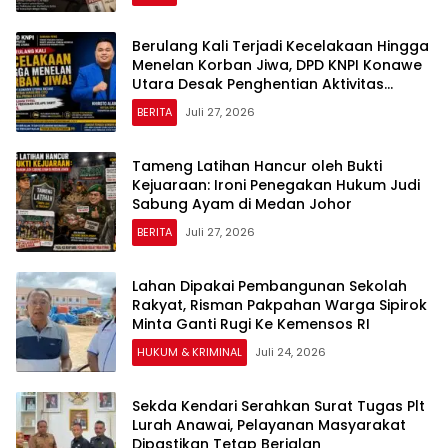
Berulang Kali Terjadi Kecelakaan Hingga
Menelan Korban Jiwa, DPD KNPI Konawe
Utara Desak Penghentian Aktivitas
Hauling dan Evaluasi Total Perizinan PT
BERITA
Juli 27, 2026
Sultra Prima Lestari
Tameng Latihan Hancur oleh Bukti
Kejuaraan: Ironi Penegakan Hukum Judi
Sabung Ayam di Medan Johor
BERITA
Juli 27, 2026
Lahan Dipakai Pembangunan Sekolah
Rakyat, Risman Pakpahan Warga Sipirok
Minta Ganti Rugi Ke Kemensos RI
HUKUM & KRIMINAL
Juli 24, 2026
Sekda Kendari Serahkan Surat Tugas Plt
Lurah Anawai, Pelayanan Masyarakat
Dipastikan Tetap Berjalan