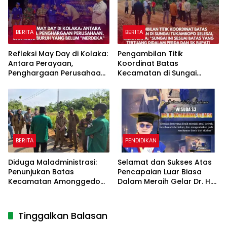
BERITA
BERITA
Refleksi May Day di Kolaka:
Pengambilan Titik
Antara Perayaan,
Koordinat Batas
Penghargaan Perusahaan,
Kecamatan di Sungai
dan Ironi Buruh yang
Tukambopo Selesai, Indra
Belum “Merdeka”
Dapa: Sungai ini Sesuai
Batas yang Tertuang
Didalam Perda dan SK
Bupati
BERITA
PENDIDIKAN
Diduga Maladministrasi:
Selamat dan Sukses Atas
Penunjukan Batas
Pencapaian Luar Biasa
Kecamatan Amonggedo
Dalam Meraih Gelar Dr. H.
yang Dilakukan oleh
Oktaviano, ST., M.Si.
Camat Melanggar Perda
Nomor 6 2005 dan SK
Tinggalkan Balasan
Bupati 2008