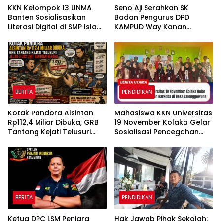
KKN Kelompok 13 UNMA
Seno Aji Serahkan SK
Banten Sosialisasikan
Badan Pengurus DPD
Literasi Digital di SMP Islam
KAMPUD Way Kanan
Darusalam
Kepada Jon Hendra
BERITA
PENDIDIKAN
Kotak Pandora Alsintan
Mahasiswa KKN Universitas
Rp112,4 Miliar Dibuka, GRB
19 November Kolaka Gelar
Tantang Kejati Telusuri
Sosialisasi Pencegahan
Jejak 3.092 Unit Bantuan
Narkoba di Desa
Negara
Lalonggowuna
BERITA
PENDIDIKAN
Ketua DPC LSM Penjara
Hak Jawab Pihak Sekolah: