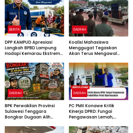
Pemanfaatannya
Olu Onua, Beri Tenggat
Waktu 2×24 Jam
BERITA
DAERAH
DPP KAMPUD Apresiasi
Koalisi Mahasiswa
Langkah BPBD Lampung
Menggugat Tegaskan
Hadapi Kemarau Ekstrem
Akan Terus Mengawal
Lewat Program Bantuan Air
Efektivitas Kinerja DPRD
Bersih
Kabupaten Konawe
DAERAH
DAERAH
BPK Perwakilan Provinsi
PC PMII Konawe Kritik
Sulawesi Tenggara
Kinerja DPRD: Fungai
Bongkar Dugaan Alih
Pengawasan Lemah,
Fungsi LP2B di Kolaka
Produktifitas Perda
Timur, Sarang Walet dan
Dipertanyakan