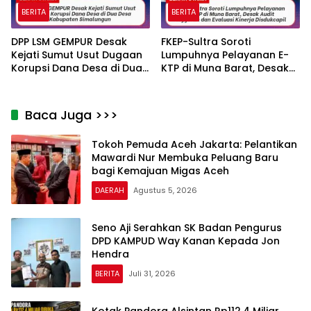
BERITA
BERITA
DPP LSM GEMPUR Desak
FKEP-Sultra Soroti
Kejati Sumut Usut Dugaan
Lumpuhnya Pelayanan E-
Korupsi Dana Desa di Dua
KTP di Muna Barat, Desak
Desa Kabupaten
Audit Anggaran dan
Simalungun
Evaluasi Kinerja Disdukcapil
Baca Juga >>>
Tokoh Pemuda Aceh Jakarta: Pelantikan
Mawardi Nur Membuka Peluang Baru
bagi Kemajuan Migas Aceh
DAERAH
Agustus 5, 2026
Seno Aji Serahkan SK Badan Pengurus
DPD KAMPUD Way Kanan Kepada Jon
Hendra
BERITA
Juli 31, 2026