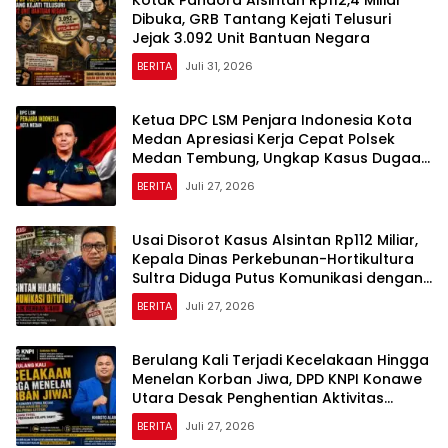
Kotak Pandora Alsintan Rp112,4 Miliar
Dibuka, GRB Tantang Kejati Telusuri
Jejak 3.092 Unit Bantuan Negara
BERITA
Juli 31, 2026
Ketua DPC LSM Penjara Indonesia Kota
Medan Apresiasi Kerja Cepat Polsek
Medan Tembung, Ungkap Kasus Dugaan
Pemerasan
BERITA
Juli 27, 2026
Usai Disorot Kasus Alsintan Rp112 Miliar,
Kepala Dinas Perkebunan-Hortikultura
Sultra Diduga Putus Komunikasi dengan
Media
BERITA
Juli 27, 2026
Berulang Kali Terjadi Kecelakaan Hingga
Menelan Korban Jiwa, DPD KNPI Konawe
Utara Desak Penghentian Aktivitas
Hauling dan Evaluasi Total Perizinan PT
BERITA
Juli 27, 2026
Sultra Prima Lestari