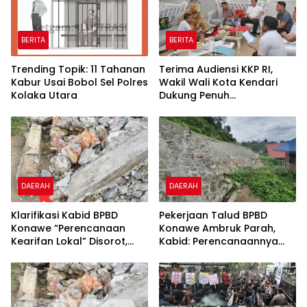
BERITA
BERITA
Trending Topik: 11 Tahanan
Terima Audiensi KKP RI,
Kabur Usai Bobol Sel Polres
Wakil Wali Kota Kendari
Kolaka Utara
Dukung Penuh
Pembangunan Kawasan
Pesisir di Tiga Kelurahan
DAERAH
DAERAH
Klarifikasi Kabid BPBD
Pekerjaan Talud BPBD
Konawe “Perencanaan
Konawe Ambruk Parah,
Kearifan Lokal” Disorot,
Kabid: Perencanaannya
Polres dan Kejari Konawe
Dilakukan dengan Metode
Didesak Panggil dan
“Kearifan Lokal”
Periksa PPK Bersama
Kontraktor Pelaksana