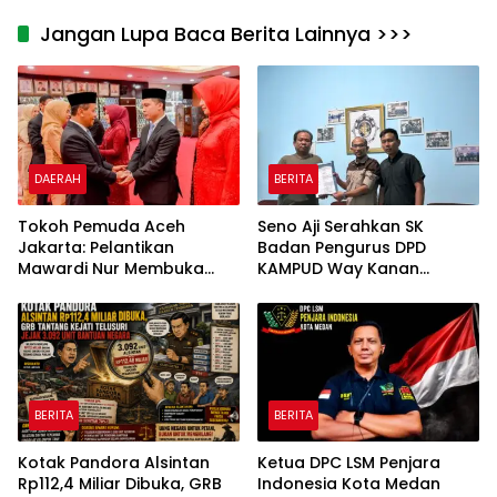
Jangan Lupa Baca Berita Lainnya >>>
DAERAH
BERITA
Tokoh Pemuda Aceh
Seno Aji Serahkan SK
Jakarta: Pelantikan
Badan Pengurus DPD
Mawardi Nur Membuka
KAMPUD Way Kanan
Peluang Baru bagi
Kepada Jon Hendra
Kemajuan Migas Aceh
BERITA
BERITA
Kotak Pandora Alsintan
Ketua DPC LSM Penjara
Rp112,4 Miliar Dibuka, GRB
Indonesia Kota Medan