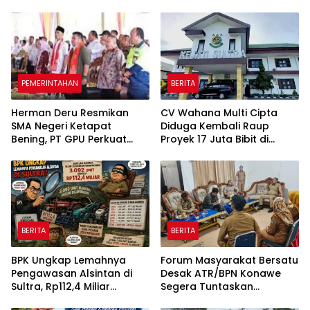
Sabung Ayam di Medan
Masyarakat Dipastikan
Johor
Tetap Berjalan
PEMERINTAHAN
BERITA
Herman Deru Resmikan
CV Wahana Multi Cipta
SMA Negeri Ketapat
Diduga Kembali Raup
Bening, PT GPU Perkuat
Proyek 17 Juta Bibit di
Pemerataan Pendidikan di
Tengah Bayang-Bayang
Muratara
Kasus Rp26 Miliar,
Kasipenkum: Kami
Menunggu P21 dari Polda
Sultra
BERITA
BERITA
BPK Ungkap Lemahnya
Forum Masyarakat Bersatu
Pengawasan Alsintan di
Desak ATR/BPN Konawe
Sultra, Rp112,4 Miliar
Segera Tuntaskan
Bantuan Belum Dilaporkan
Sengketa Tanah di Desa