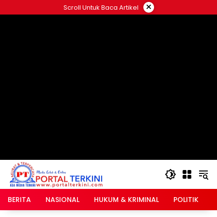
Langsung
×
Scroll Untuk Baca Artikel
ke
google.com, pub-2546408695661880, DIRECT,
konten
f08c47fec0942fa0
BERITA
NASIONAL
HUKUM & KRIMINAL
POLITIK