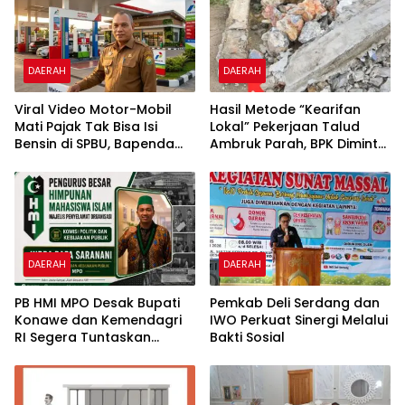
Permukiman Berdiri di
Lahan Pertanian
DAERAH
DAERAH
​Viral Video Motor-Mobil
Hasil Metode “Kearifan
Mati Pajak Tak Bisa Isi
Lokal” Pekerjaan Talud
Bensin di SPBU, Bapenda
Ambruk Parah, BPK Diminta
Sultra “Itu Tidak Benar”
Audit Khusus dan Secara
Menyeluruh BPBD Konawe
DAERAH
DAERAH
PB HMI MPO Desak Bupati
Pemkab Deli Serdang dan
Konawe dan Kemendagri
IWO Perkuat Sinergi Melalui
RI Segera Tuntaskan
Bakti Sosial
Persoalan Tapal Batas
Pondidaha–Amonggedo