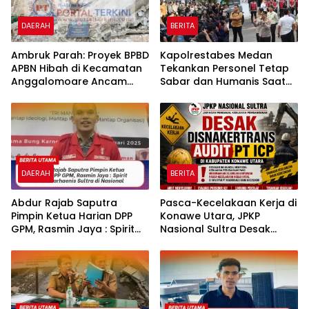
DAERAH
BERITA
Ambruk Parah: Proyek BPBD
Kapolrestabes Medan
APBN Hibah di Kecamatan
Tekankan Personel Tetap
Anggalomoare Ancam
Sabar dan Humanis Saat
Keselamatan Siswa
Melayani Aksi Massa KBMN
DAERAH
BERITA
‎‎Abdur Rajab Saputra
Pasca-Kecelakaan Kerja di
Pimpin Ketua Harian DPP
Konawe Utara, JPKP
GPM, Rasmin Jaya : Spirit
Nasional Sultra Desak
Baru Marhaenis Sultra di
Disnakertrans Audit PT ICP.
Nasional