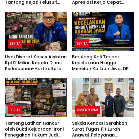
Tantang Kejati Telusuri
Apresiasi Kerja Cepat
Jejak 3.092 Unit Bantuan
Polsek Medan Tembung,
Negara
Ungkap Kasus Dugaan
Pemerasan
BERITA
BERITA
Usai Disorot Kasus Alsintan
Berulang Kali Terjadi
Rp112 Miliar, Kepala Dinas
Kecelakaan Hingga
Perkebunan-Hortikultura
Menelan Korban Jiwa, DPD
Sultra Diduga Putus
KNPI Konawe Utara Desak
Komunikasi dengan Media
Penghentian Aktivitas
Hauling dan Evaluasi Total
Perizinan PT Sultra Prima
Lestari
BERITA
ADVERTORIAL
Tameng Latihan Hancur
Sekda Kendari Serahkan
oleh Bukti Kejuaraan: Ironi
Surat Tugas Plt Lurah
Penegakan Hukum Judi
Anawai, Pelayanan