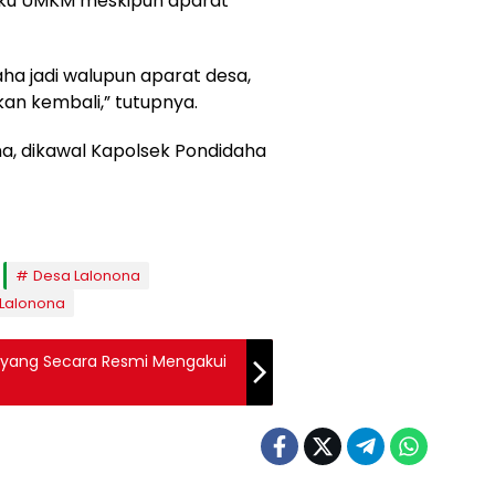
laku UMKM meskipun aparat
aha jadi walupun aparat desa,
an kembali,” tutupnya.
a, dikawal Kapolsek Pondidaha
Desa Lalonona
 Lalonona
i yang Secara Resmi Mengakui