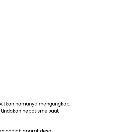
ebutkan namanya mengungkap,
 tindakan nepotisme saat
n adalah aparat desa.