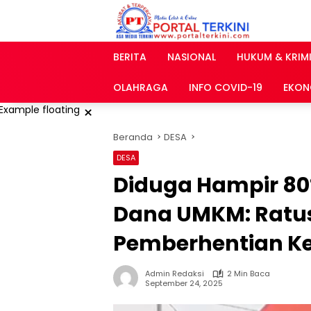
Langsung
ke
konten
BERITA
NASIONAL
HUKUM & KRIM
OLAHRAGA
INFO COVID-19
EKON
×
Beranda
DESA
DESA
Diduga Hampir 80
Dana UMKM: Ratu
Pemberhentian Ke
Admin Redaksi
2 Min Baca
September 24, 2025