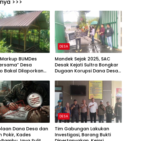
nnya >>>
DESA
 Markup BUMDes
Mandek Sejak 2025, SAC
Bersama” Desa
Desak Kejati Sultra Bongkar
o Bakal Dilaporkan
Dugaan Korupsi Dana Desa
 Polda Sultra
Maginti dan Kasimpa Jaya
DESA
olaan Dana Desa dan
Tim Gabungan Lakukan
 Pokir, Kades
Investigasi, Barang Bukti
Rambu Jaya Sulit
Dipertanyakan, Kejari