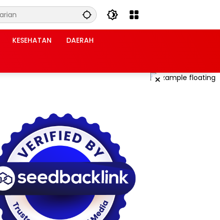
KESEHATAN
DAERAH
×