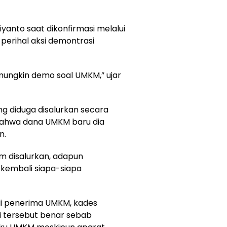
yanto saat dikonfirmasi melalui
rihal aksi demontrasi
, mungkin demo soal UMKM,” ujar
g diduga disalurkan secara
bahwa dana UMKM baru dia
n.
m disalurkan, adapun
kembali siapa-siapa
di penerima UMKM, kades
 tersebut benar sebab