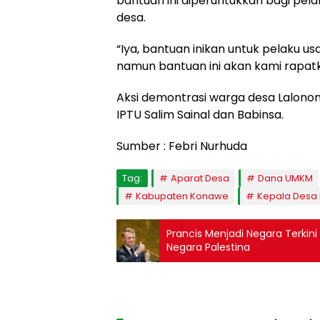
bantuan ini diperuntukkan bagi pe
desa.
“Iya, bantuan inikan untuk pelaku us
namun bantuan ini akan kami rapatk
Aksi demontrasi warga desa Lalonon
IPTU Salim Sainal dan Babinsa.
Sumber : Febri Nurhuda
Tag:
Aparat Desa
Dana UMKM
Kabupaten Konawe
Kepala Desa
Prancis Menjadi Negara Terkin
Negara Palestina