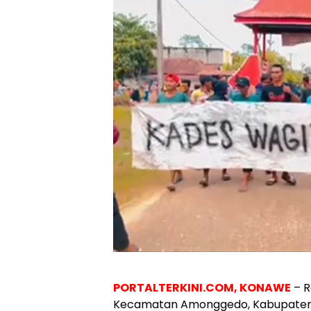
PORTALTERKINI.COM, KONAWE
– R
Kecamatan Amonggedo, Kabupaten 