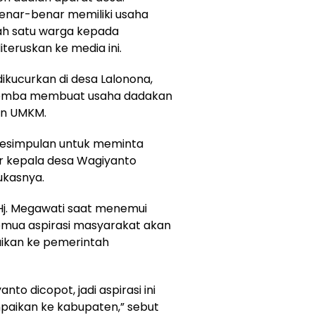
nar-benar memiliki usaha
lah satu warga kepada
teruskan ke media ini.
ikucurkan di desa Lalonona,
lomba membuat usaha dadakan
an UMKM.
kesimpulan untuk meminta
 kepala desa Wagiyanto
ukasnya.
j. Megawati saat menemui
mua aspirasi masyarakat akan
ikan ke pemerintah
to dicopot, jadi aspirasi ini
paikan ke kabupaten,” sebut