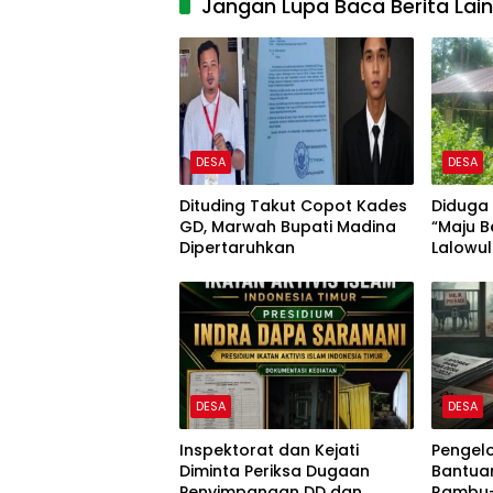
Jangan Lupa Baca Berita Lai
DESA
DESA
Dituding Takut Copot Kades
Diduga
GD, Marwah Bupati Madina
“Maju 
Dipertaruhkan
Lalowul
GSPI ke
DESA
DESA
Inspektorat dan Kejati
Pengel
Diminta Periksa Dugaan
Bantuan
Penyimpangan DD dan
Rambu-