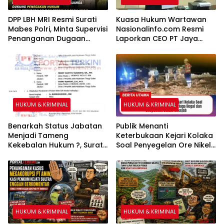
DPP LBH MRI Resmi Surati
Kuasa Hukum Wartawan
Mabes Polri, Minta Supervisi
Nasionalinfo.com Resmi
Penanganan Dugaan
Laporkan CEO PT Jaya
Kekerasan Seksual
Nikel Pacific ke Polres
terhadap Anak di Banggai
Kolaka
HUKUM & KRIMINAL
HUKUM & KRIMINAL
Benarkah Status Jabatan
Publik Menanti
Menjadi Tameng
Keterbukaan Kejari Kolaka
Kekebalan Hukum ?, Surat
Soal Penyegelan Ore Nikel
Perintah Penahanan Kejati
PT AMI Diduga Ilegal dan
Sultra Terhadap Bupati
Dilepaskan Dalam Sekejab
Bombana Selama 20 Hari
Dipertanyakan
HUKUM & KRIMINAL
HUKUM & KRIMINAL