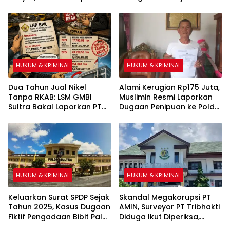
Warga Sipirok Minta Ganti
Lewat TPPU
Rugi Ke Kemensos RI
HUKUM & KRIMINAL
HUKUM & KRIMINAL
Dua Tahun Jual Nikel
Alami Kerugian Rp175 Juta,
Tanpa RKAB: LSM GMBI
Muslimin Resmi Laporkan
Sultra Bakal Laporkan PT
Dugaan Penipuan ke Polda
Lawaki Tiar Raya
Sultra
HUKUM & KRIMINAL
HUKUM & KRIMINAL
Keluarkan Surat SPDP Sejak
Skandal Megakorupsi PT
Tahun 2025, Kasus Dugaan
AMIN, Surveyor PT Tribhakti
Fiktif Pengadaan Bibit Pala
Diduga Ikut Diperiksa,
& Kakao Sebesar Rp26
Kasipenkum Kejati Sultra