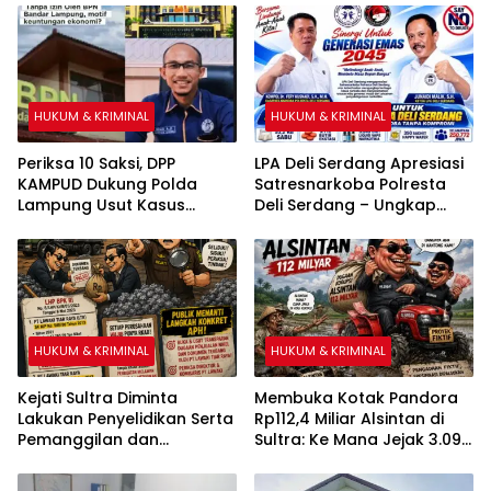
Miliar Belum ada
Enggan Berkomentar
Tersangka
HUKUM & KRIMINAL
HUKUM & KRIMINAL
Periksa 10 Saksi, DPP
LPA Deli Serdang Apresiasi
KAMPUD Dukung Polda
Satresnarkoba Polresta
Lampung Usut Kasus
Deli Serdang – Ungkap
Bocornya Data Pribadi di
Kasus Narkoba Besar,
BPN Bandar Lampung
Selamatkan 250 Ribu Jiwa
HUKUM & KRIMINAL
HUKUM & KRIMINAL
Kejati Sultra Diminta
Membuka Kotak Pandora
Lakukan Penyelidikan Serta
Rp112,4 Miliar Alsintan di
Pemanggilan dan
Sultra: Ke Mana Jejak 3.092
Pemeriksaan Terkait
Unit Bantuan Negara?
Penjualan Nikel PT Lawaki