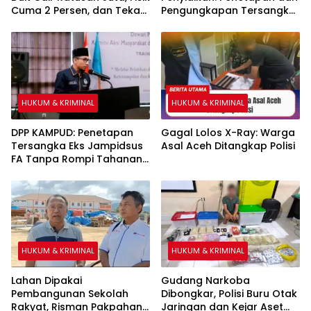
Cuma 2 Persen, dan Teka-
Pengungkapan Tersangka
Teki ‘Kebal Hukum’ Bupati
Kasus Pengadaan Fiktif
Bombana
Bibit Pala dan Kakao Rp26
Miliar Dipertanyakan
HUKUM & KRIMINAL
HUKUM & KRIMINAL
DPP KAMPUD: Penetapan
Gagal Lolos X-Ray: Warga
Tersangka Eks Jampidsus
Asal Aceh Ditangkap Polisi
FA Tanpa Rompi Tahanan
dan Borgol, Ada Perlakuan
Khusus
HUKUM & KRIMINAL
HUKUM & KRIMINAL
Lahan Dipakai
Gudang Narkoba
Pembangunan Sekolah
Dibongkar, Polisi Buru Otak
Rakyat, Risman Pakpahan
Jaringan dan Kejar Aset