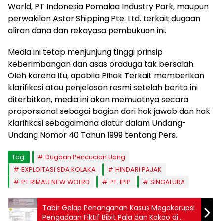
World, PT Indonesia Pomalaa Industry Park, maupun
perwakilan Astar Shipping Pte. Ltd. terkait dugaan
aliran dana dan rekayasa pembukuan ini.
Media ini tetap menjunjung tinggi prinsip
keberimbangan dan asas praduga tak bersalah.
Oleh karena itu, apabila Pihak Terkait memberikan
klarifikasi atau penjelasan resmi setelah berita ini
diterbitkan, media ini akan memuatnya secara
proporsional sebagai bagian dari hak jawab dan hak
klarifikasi sebagaimana diatur dalam Undang-
Undang Nomor 40 Tahun 1999 tentang Pers.
Tag:
Dugaan Pencucian Uang
EXPLOITASI SDA KOLAKA
HINDARI PAJAK
PT RIMAU NEW WOLRD
PT. IPIP
SINGALURA
Tabir Gelap Penanganan Kasus Megakorupsi
Pengadaan Fiktif Bibit Pala dan Kakao di