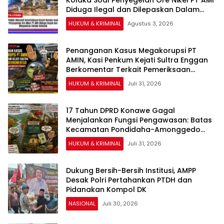
Kolaka Soal Penyegelan Ore Nikel PT AMI
Diduga Ilegal dan Dilepaskan Dalam
Sekejab
HUKUM & KRIMINAL
Agustus 3, 2026
Penanganan Kasus Megakorupsi PT
AMIN, Kasi Penkum Kejati Sultra Enggan
Berkomentar Terkait Pemeriksaan
Surveyor PT Tribhakti
HUKUM & KRIMINAL
Juli 31, 2026
17 Tahun DPRD Konawe Gagal
Menjalankan Fungsi Pengawasan: Batas
Kecamatan Pondidaha-Amonggedo
tidak Mampu Diselesaikan
HUKUM & KRIMINAL
Juli 31, 2026
Dukung Bersih-Bersih Institusi, AMPP
Desak Polri Pertahankan PTDH dan
Pidanakan Kompol DK
NASIONAL
Juli 30, 2026