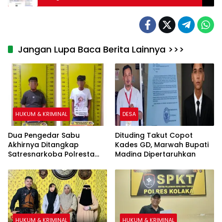
Dinas Perkebunan & Hortikultura Sultra Rp26
Miliar Lolos
Jangan Lupa Baca Berita Lainnya >>>
HUKUM & KRIMINAL
DESA
Dua Pengedar Sabu
Dituding Takut Copot
Akhirnya Ditangkap
Kades GD, Marwah Bupati
Satresnarkoba Polresta
Madina Dipertaruhkan
Deli Serdang
HUKUM & KRIMINAL
HUKUM & KRIMINAL