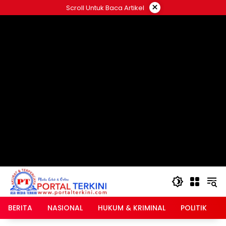
Langsung
×
Scroll Untuk Baca Artikel
ke
google.com, pub-2546408695661880, DIRECT,
konten
f08c47fec0942fa0
BERITA
NASIONAL
HUKUM & KRIMINAL
POLITIK