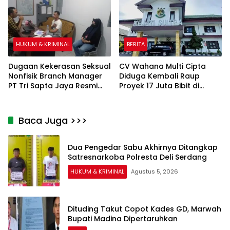
Tiar Raya 2 Tahun
Berturut-turut Diduga
Tanpa RKAB
HUKUM & KRIMINAL
BERITA
Dugaan Kekerasan Seksual
CV Wahana Multi Cipta
Nonfisik Branch Manager
Diduga Kembali Raup
PT Tri Sapta Jaya Resmi
Proyek 17 Juta Bibit di
Dilaporkan ke Polresta
Tengah Bayang-Bayang
Kendari
Kasus Rp26 Miliar,
Kasipenkum: Kami
Baca Juga >>>
Menunggu P21 dari Polda
Sultra
Dua Pengedar Sabu Akhirnya Ditangkap
Satresnarkoba Polresta Deli Serdang
HUKUM & KRIMINAL
Agustus 5, 2026
Dituding Takut Copot Kades GD, Marwah
Bupati Madina Dipertaruhkan