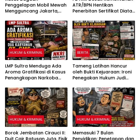
Penggelapan Mobil Mewah
ATR/BPN Hentikan
Mengguncang Jakarta,
Penerbitan Sertifikat Diatas
Korban Tempuh Jalur
Tanah Ulayat
Hukum di Polda Metro Jaya
HUKUM & KRIMINAL
BERITA
LMP Sultra Menduga Ada
Tameng Latihan Hancur
Aroma Gratifikasi di Kasus
oleh Bukti Kejuaraan: Ironi
Penangkapan Narkoba
Penegakan Hukum Judi
yang Melibatkan Dua
Sabung Ayam di Medan
Karyawan PT GMS
Johor
HUKUM & KRIMINAL
HUKUM & KRIMINAL
Borok Jembatan Cirauci II:
Memasuki 7 Bulan
Duit Cair Ratusan Juta, Fisik
Penyidikan: Penetapan dan