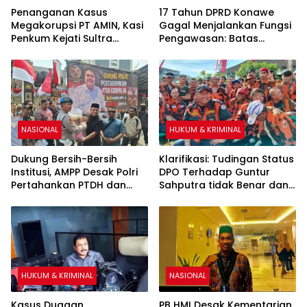
Penanganan Kasus
17 Tahun DPRD Konawe
Megakorupsi PT AMIN, Kasi
Gagal Menjalankan Fungsi
Penkum Kejati Sultra
Pengawasan: Batas
Enggan Berkomentar
Kecamatan Pondidaha-
Terkait Pemeriksaan
Amonggedo tidak Mampu
Surveyor PT Tribhakti
Diselesaikan
NASIONAL
HUKUM & KRIMINAL
Dukung Bersih-Bersih
Klarifikasi: Tudingan Status
Institusi, AMPP Desak Polri
DPO Terhadap Guntur
Pertahankan PTDH dan
Sahputra tidak Benar dan
Pidanakan Kompol DK
Itu Fitnah
HUKUM & KRIMINAL
NASIONAL
Kasus Dugaan
PB HMI Desak Kementarian