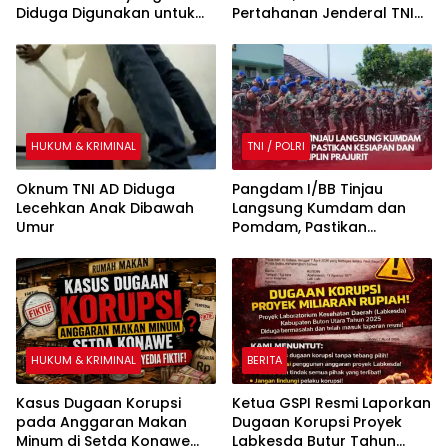
Diduga Digunakan untuk
Pertahanan Jenderal TNI
Melakukan Penambangan
(Purn) Ryamizard Ryacudu
Tanpa Dokumen Resmi
Tutup Usia
HUKUM & KRIMINAL
TNI / POLRI
Oknum TNI AD Diduga
Pangdam I/BB Tinjau
Lecehkan Anak Dibawah
Langsung Kumdam dan
Umur
Pomdam, Pastikan
Kesiapan dan Disiplin
Prajurit
HUKUM & KRIMINAL
BERITA
Kasus Dugaan Korupsi
Ketua GSPI Resmi Laporkan
pada Anggaran Makan
Dugaan Korupsi Proyek
Minum di Setda Konawe
Labkesda Butur Tahun