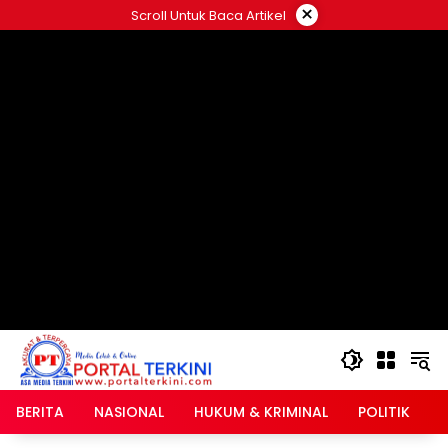
Langsung
×
Scroll Untuk Baca Artikel
ke
google.com, pub-2546408695661880, DIRECT,
konten
f08c47fec0942fa0
BERITA
NASIONAL
HUKUM & KRIMINAL
POLITIK