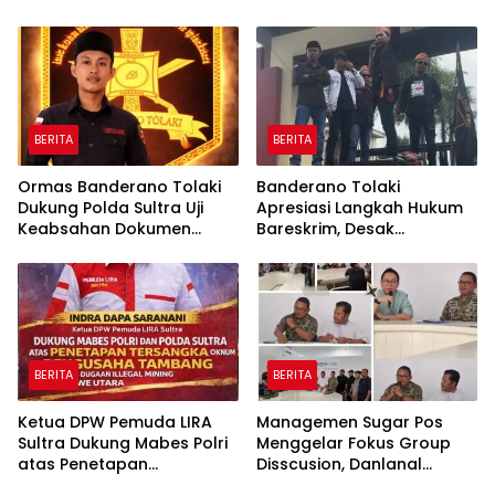
Mengungkap adanya
2025 ke Polda Sultra
Dugaan Penyedia Fiktif
BERITA
BERITA
Ormas Banderano Tolaki
Banderano Tolaki
Dukung Polda Sultra Uji
Apresiasi Langkah Hukum
Keabsahan Dokumen
Bareskrim, Desak
Negara di Lahan
Transparansi Kasus
Transmigrasi Landono
Tambang Ilegal di Konawe
Utara
BERITA
BERITA
Ketua DPW Pemuda LIRA
Managemen Sugar Pos
Sultra Dukung Mabes Polri
Menggelar Fokus Group
atas Penetapan
Disscusion, Danlanal
Tersangka Oknum
Ungkap Strategi Menjaga