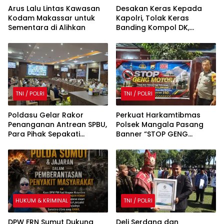
Arus Lalu Lintas Kawasan
Desakan Keras Kepada
Kodam Makassar untuk
Kapolri, Tolak Keras
Sementara di Alihkan
Banding Kompol DK,
Tegaskan Integritas
Bhayangkara
TNI / POLRI
TNI / POLRI
Poldasu Gelar Rakor
Perkuat Harkamtibmas
Penanganan Antrean SPBU,
Polsek Mangala Pasang
Para Pihak Sepakati
Banner “STOP GENG
Percepatan Normalisasi
MOTOR”
Distribusi
HUKUM & KRIMINAL
TNI / POLRI
DPW FRN Sumut Dukung
Deli Serdang dan