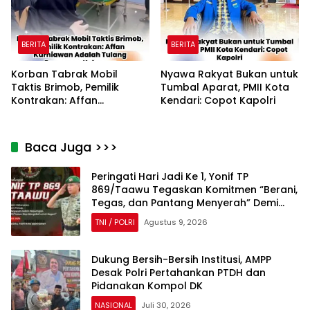
BERITA
BERITA
Korban Tabrak Mobil
Nyawa Rakyat Bukan untuk
Taktis Brimob, Pemilik
Tumbal Aparat, PMII Kota
Kontrakan: Affan
Kendari: Copot Kapolri
Kurniawan Adalah Tulang
Punggung Keluarga
Baca Juga >>>
Peringati Hari Jadi Ke 1, Yonif TP
869/Taawu Tegaskan Komitmen “Berani,
Tegas, dan Pantang Menyerah” Demi
NKRI
TNI / POLRI
Agustus 9, 2026
Dukung Bersih-Bersih Institusi, AMPP
Desak Polri Pertahankan PTDH dan
Pidanakan Kompol DK
NASIONAL
Juli 30, 2026