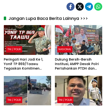
Jangan Lupa Baca Berita Lainnya >>>
TNI / POLRI
NASIONAL
Peringati Hari Jadi Ke 1,
Dukung Bersih-Bersih
Yonif TP 869/Taawu
Institusi, AMPP Desak Polri
Tegaskan Komitmen
Pertahankan PTDH dan
“Berani, Tegas, dan
Pidanakan Kompol DK
Pantang Menyerah” Demi
NKRI
TNI / POLRI
TNI / POLRI