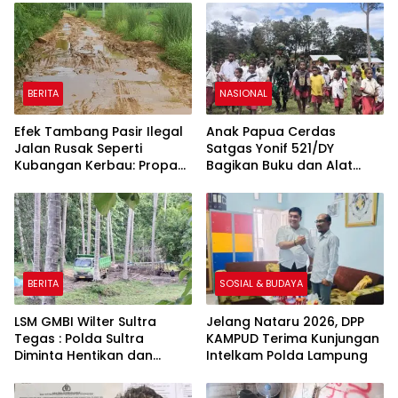
Pengusaha Tambang di
Keamanan Perairan Laut
Konawe Utara
BERITA
NASIONAL
Efek Tambang Pasir Ilegal
Anak Papua Cerdas
Jalan Rusak Seperti
Satgas Yonif 521/DY
Kubangan Kerbau: Propam
Bagikan Buku dan Alat
Polda Sultra Diminta
Tulis Membangun Generasi
Evaluasi Kinerja Polsek
anak-anak di Papua
Watubangga
BERITA
SOSIAL & BUDAYA
LSM GMBI Wilter Sultra
Jelang Nataru 2026, DPP
Tegas : Polda Sultra
KAMPUD Terima Kunjungan
Diminta Hentikan dan
Intelkam Polda Lampung
Proses Hukum Para Pelaku
Penambangan Pasir Ilegal