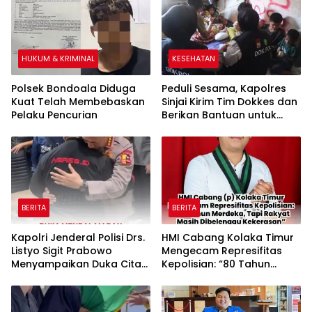
di Desa Anawua
Kecamatan Toari
HUKUM & KRIMINAL
KESEHATAN
Polsek Bondoala Diduga
Peduli Sesama, Kapolres
Kuat Telah Membebaskan
Sinjai Kirim Tim Dokkes dan
Pelaku Pencurian
Berikan Bantuan untuk
Anak Derita Lumpuh Layu
BERITA
BERITA
Kapolri Jenderal Polisi Drs.
HMI Cabang Kolaka Timur
Listyo Sigit Prabowo
Mengecam Represifitas
Menyampaikan Duka Cita
Kepolisian: “80 Tahun
Mendalam atas
Merdeka, Tapi Rakyat
Meninggalnya Driver Ojol
Masih Dibelenggu
Kekerasan”