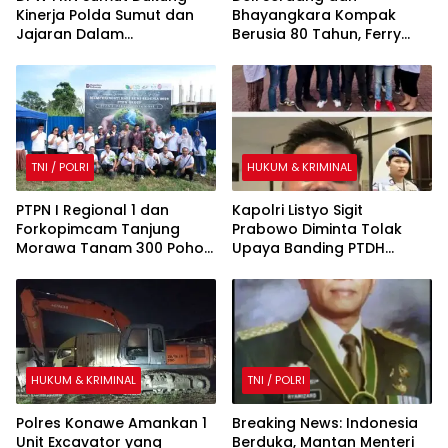
Kinerja Polda Sumut dan
Bhayangkara Kompak
Jajaran Dalam
Berusia 80 Tahun, Ferry
Pemberantasan Penyakit
Kusnadi Terima Apresiasi
Masyarakat
Bupati
TNI / POLRI
HUKUM & KRIMINAL
PTPN I Regional 1 dan
Kapolri Listyo Sigit
Forkopimcam Tanjung
Prabowo Diminta Tolak
Morawa Tanam 300 Pohon
Upaya Banding PTDH
Peringati Hari Bumi dan
Kompol DK
HUT Deli Serdang ke-80
HUKUM & KRIMINAL
TNI / POLRI
Polres Konawe Amankan 1
Breaking News: Indonesia
Unit Excavator yang
Berduka, Mantan Menteri