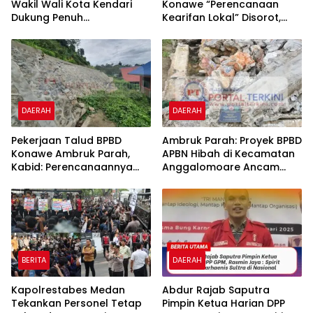
Wakil Wali Kota Kendari
Konawe “Perencanaan
Dukung Penuh
Kearifan Lokal” Disorot,
Pembangunan Kawasan
Polres dan Kejari Konawe
Pesisir di Tiga Kelurahan
Didesak Panggil dan
Periksa PPK Bersama
Kontraktor Pelaksana
DAERAH
DAERAH
Pekerjaan Talud BPBD
Ambruk Parah: Proyek BPBD
Konawe Ambruk Parah,
APBN Hibah di Kecamatan
Kabid: Perencanaannya
Anggalomoare Ancam
Dilakukan dengan Metode
Keselamatan Siswa
“Kearifan Lokal”
BERITA
DAERAH
Kapolrestabes Medan
‎‎Abdur Rajab Saputra
Tekankan Personel Tetap
Pimpin Ketua Harian DPP