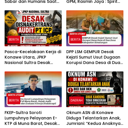
Sabar dan Humanis Saat
GPM, Rasmin Jaya : Spirit
Melayani Aksi Massa KBMN
Baru Marhaenis Sultra di
Nasional
BERITA
BERITA
Pasca-Kecelakaan Kerja di
DPP LSM GEMPUR Desak
Konawe Utara, JPKP
Kejati Sumut Usut Dugaan
Nasional Sultra Desak
Korupsi Dana Desa di Dua
Disnakertrans Audit PT ICP.
Desa Kabupaten
Simalungun
BERITA
DAERAH
FKEP-Sultra Soroti
Oknum ASN di Konawe
Lumpuhnya Pelayanan E-
Diduga Telantarkan Anak,
KTP di Muna Barat, Desak
Jumriani: “Kedua Anaknya