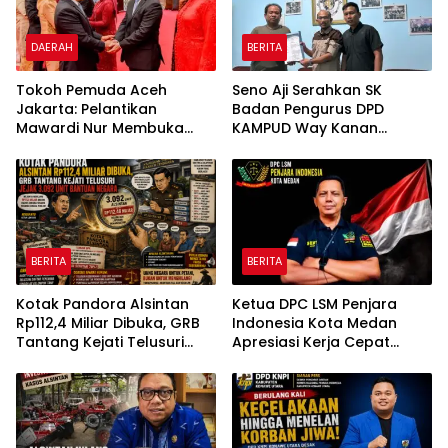
DAERAH
BERITA
Tokoh Pemuda Aceh
Seno Aji Serahkan SK
Jakarta: Pelantikan
Badan Pengurus DPD
Mawardi Nur Membuka
KAMPUD Way Kanan
Peluang Baru bagi
Kepada Jon Hendra
Kemajuan Migas Aceh
BERITA
BERITA
Kotak Pandora Alsintan
Ketua DPC LSM Penjara
Rp112,4 Miliar Dibuka, GRB
Indonesia Kota Medan
Tantang Kejati Telusuri
Apresiasi Kerja Cepat
Jejak 3.092 Unit Bantuan
Polsek Medan Tembung,
Negara
Ungkap Kasus Dugaan
Pemerasan