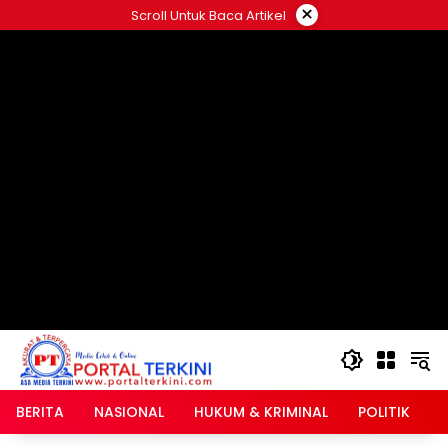
Langsung
×
Scroll Untuk Baca Artikel
ke
google.com, pub-2546408695661880, DIRECT,
konten
f08c47fec0942fa0
BERITA
NASIONAL
HUKUM & KRIMINAL
POLITIK