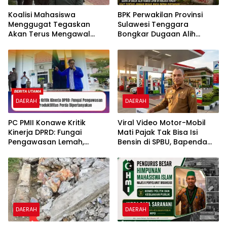
Koalisi Mahasiswa
BPK Perwakilan Provinsi
Menggugat Tegaskan
Sulawesi Tenggara
Akan Terus Mengawal
Bongkar Dugaan Alih
Efektivitas Kinerja DPRD
Fungsi LP2B di Kolaka
Kabupaten Konawe
Timur, Sarang Walet dan
Permukiman Berdiri di
Lahan Pertanian
DAERAH
DAERAH
PC PMII Konawe Kritik
​Viral Video Motor-Mobil
Kinerja DPRD: Fungai
Mati Pajak Tak Bisa Isi
Pengawasan Lemah,
Bensin di SPBU, Bapenda
Produktifitas Perda
Sultra “Itu Tidak Benar”
Dipertanyakan
DAERAH
DAERAH