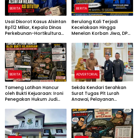
BERITA
BERITA
Usai Disorot Kasus Alsintan
Berulang Kali Terjadi
Rp112 Miliar, Kepala Dinas
Kecelakaan Hingga
Perkebunan-Hortikultura
Menelan Korban Jiwa, DPD
Sultra Diduga Putus
KNPI Konawe Utara Desak
Komunikasi dengan Media
Penghentian Aktivitas
Hauling dan Evaluasi Total
Perizinan PT Sultra Prima
Lestari
BERITA
ADVERTORIAL
Tameng Latihan Hancur
Sekda Kendari Serahkan
oleh Bukti Kejuaraan: Ironi
Surat Tugas Plt Lurah
Penegakan Hukum Judi
Anawai, Pelayanan
Sabung Ayam di Medan
Masyarakat Dipastikan
Johor
Tetap Berjalan