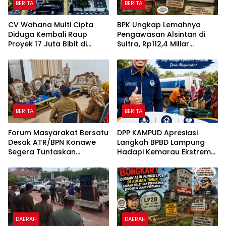
BERITA
BERITA
CV Wahana Multi Cipta
BPK Ungkap Lemahnya
Diduga Kembali Raup
Pengawasan Alsintan di
Proyek 17 Juta Bibit di
Sultra, Rp112,4 Miliar
Tengah Bayang-Bayang
Bantuan Belum Dilaporkan
Kasus Rp26 Miliar,
Pemanfaatannya
Kasipenkum: Kami
Menunggu P21 dari Polda
Sultra
BERITA
BERITA
Forum Masyarakat Bersatu
DPP KAMPUD Apresiasi
Desak ATR/BPN Konawe
Langkah BPBD Lampung
Segera Tuntaskan
Hadapi Kemarau Ekstrem
Sengketa Tanah di Desa
Lewat Program Bantuan Air
Olu Onua, Beri Tenggat
Bersih
Waktu 2×24 Jam
DAERAH
DAERAH