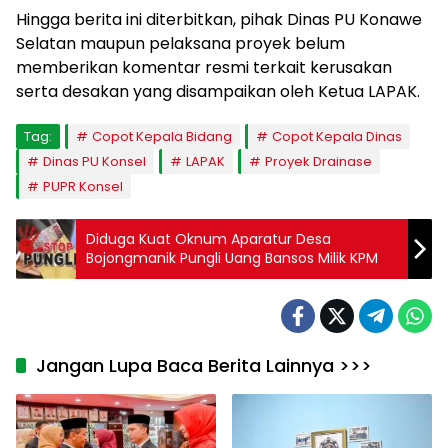
Hingga berita ini diterbitkan, pihak Dinas PU Konawe
Selatan maupun pelaksana proyek belum
memberikan komentar resmi terkait kerusakan
serta desakan yang disampaikan oleh Ketua LAPAK.
Tag:
Copot Kepala Bidang
Copot Kepala Dinas
Dinas PU Konsel
LAPAK
Proyek Drainase
PUPR Konsel
Diduga Kuat Oknum Aparatur Desa
Bojongmanik Pungli Uang Bansos Milik KPM
Jangan Lupa Baca Berita Lainnya >>>