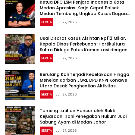
Ketua DPC LSM Penjara Indonesia Kota
Medan Apresiasi Kerja Cepat Polsek
Medan Tembung, Ungkap Kasus Dugaan
Pemerasan
BERITA
Juli 27, 2026
Usai Disorot Kasus Alsintan Rp112 Miliar,
Kepala Dinas Perkebunan-Hortikultura
Sultra Diduga Putus Komunikasi dengan
Media
BERITA
Juli 27, 2026
Berulang Kali Terjadi Kecelakaan Hingga
Menelan Korban Jiwa, DPD KNPI Konawe
Utara Desak Penghentian Aktivitas
Hauling dan Evaluasi Total Perizinan PT
BERITA
Juli 27, 2026
Sultra Prima Lestari
Tameng Latihan Hancur oleh Bukti
Kejuaraan: Ironi Penegakan Hukum Judi
Sabung Ayam di Medan Johor
BERITA
Juli 27, 2026