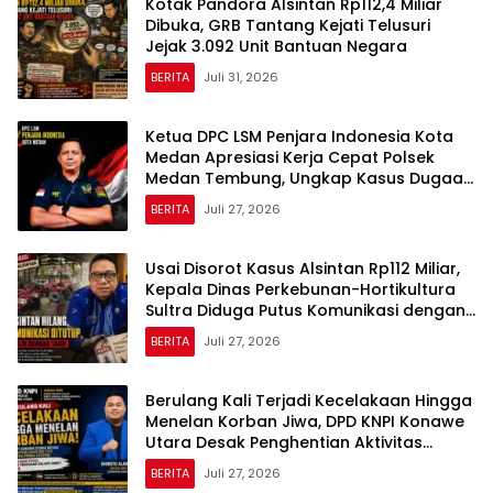
Kotak Pandora Alsintan Rp112,4 Miliar
Dibuka, GRB Tantang Kejati Telusuri
Jejak 3.092 Unit Bantuan Negara
BERITA
Juli 31, 2026
Ketua DPC LSM Penjara Indonesia Kota
Medan Apresiasi Kerja Cepat Polsek
Medan Tembung, Ungkap Kasus Dugaan
Pemerasan
BERITA
Juli 27, 2026
Usai Disorot Kasus Alsintan Rp112 Miliar,
Kepala Dinas Perkebunan-Hortikultura
Sultra Diduga Putus Komunikasi dengan
Media
BERITA
Juli 27, 2026
Berulang Kali Terjadi Kecelakaan Hingga
Menelan Korban Jiwa, DPD KNPI Konawe
Utara Desak Penghentian Aktivitas
Hauling dan Evaluasi Total Perizinan PT
BERITA
Juli 27, 2026
Sultra Prima Lestari