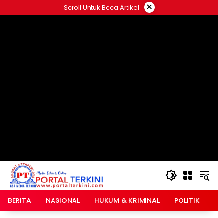
Langsung
×
Scroll Untuk Baca Artikel
ke
google.com, pub-2546408695661880, DIRECT,
konten
f08c47fec0942fa0
BERITA
NASIONAL
HUKUM & KRIMINAL
POLITIK