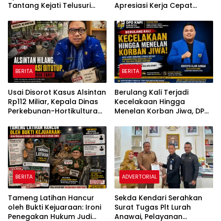
Tantang Kejati Telusuri
Apresiasi Kerja Cepat
Jejak 3.092 Unit Bantuan
Polsek Medan Tembung,
Negara
Ungkap Kasus Dugaan
Pemerasan
BERITA
BERITA
Usai Disorot Kasus Alsintan
Berulang Kali Terjadi
Rp112 Miliar, Kepala Dinas
Kecelakaan Hingga
Perkebunan-Hortikultura
Menelan Korban Jiwa, DPD
Sultra Diduga Putus
KNPI Konawe Utara Desak
Komunikasi dengan Media
Penghentian Aktivitas
Hauling dan Evaluasi Total
Perizinan PT Sultra Prima
Lestari
BERITA
ADVERTORIAL
Tameng Latihan Hancur
Sekda Kendari Serahkan
oleh Bukti Kejuaraan: Ironi
Surat Tugas Plt Lurah
Penegakan Hukum Judi
Anawai, Pelayanan