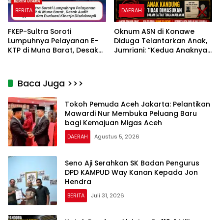
BERITA
DAERAH
FKEP-Sultra Soroti
Oknum ASN di Konawe
Lumpuhnya Pelayanan E-
Diduga Telantarkan Anak,
KTP di Muna Barat, Desak
Jumriani: “Kedua Anaknya
Audit Anggaran dan
Tidak Dimasukan Dalam
Evaluasi Kinerja Disdukcapil
Daftar Tunjangan Anak”
Baca Juga >>>
Tokoh Pemuda Aceh Jakarta: Pelantikan
Mawardi Nur Membuka Peluang Baru
bagi Kemajuan Migas Aceh
DAERAH
Agustus 5, 2026
Seno Aji Serahkan SK Badan Pengurus
DPD KAMPUD Way Kanan Kepada Jon
Hendra
BERITA
Juli 31, 2026