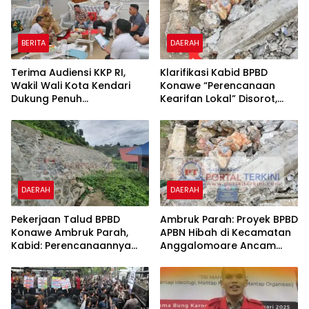
BERITA
DAERAH
Terima Audiensi KKP RI,
Klarifikasi Kabid BPBD
Wakil Wali Kota Kendari
Konawe “Perencanaan
Dukung Penuh
Kearifan Lokal” Disorot,
Pembangunan Kawasan
Polres dan Kejari Konawe
Pesisir di Tiga Kelurahan
Didesak Panggil dan
Periksa PPK Bersama
Kontraktor Pelaksana
DAERAH
DAERAH
Pekerjaan Talud BPBD
Ambruk Parah: Proyek BPBD
Konawe Ambruk Parah,
APBN Hibah di Kecamatan
Kabid: Perencanaannya
Anggalomoare Ancam
Dilakukan dengan Metode
Keselamatan Siswa
“Kearifan Lokal”