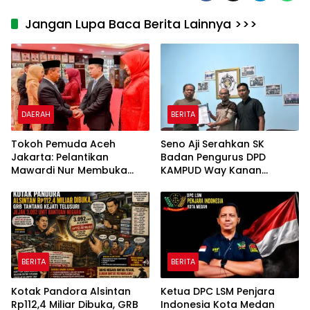
Jangan Lupa Baca Berita Lainnya >>>
DAERAH
BERITA
Tokoh Pemuda Aceh
Seno Aji Serahkan SK
Jakarta: Pelantikan
Badan Pengurus DPD
Mawardi Nur Membuka
KAMPUD Way Kanan
Peluang Baru bagi
Kepada Jon Hendra
Kemajuan Migas Aceh
BERITA
BERITA
Kotak Pandora Alsintan
Ketua DPC LSM Penjara
Rp112,4 Miliar Dibuka, GRB
Indonesia Kota Medan