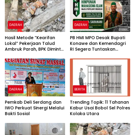
DAERAH
DAERAH
Hasil Metode “Kearifan
PB HMI MPO Desak Bupati
Lokal” Pekerjaan Talud
Konawe dan Kemendagri
Ambruk Parah, BPK Diminta
RI Segera Tuntaskan
Audit Khusus dan Secara
Persoalan Tapal Batas
Menyeluruh BPBD Konawe
Pondidaha–Amonggedo
DAERAH
BERITA
Pemkab Deli Serdang dan
Trending Topik: 11 Tahanan
IWO Perkuat Sinergi Melalui
Kabur Usai Bobol Sel Polres
Bakti Sosial
Kolaka Utara