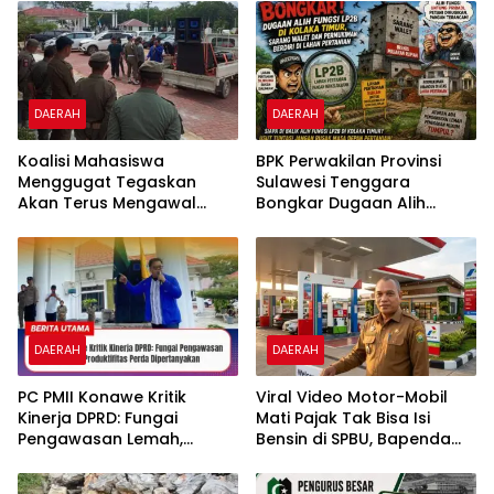
Olu Onua, Beri Tenggat
Bersih
Waktu 2×24 Jam
DAERAH
DAERAH
Koalisi Mahasiswa
BPK Perwakilan Provinsi
Menggugat Tegaskan
Sulawesi Tenggara
Akan Terus Mengawal
Bongkar Dugaan Alih
Efektivitas Kinerja DPRD
Fungsi LP2B di Kolaka
Kabupaten Konawe
Timur, Sarang Walet dan
Permukiman Berdiri di
Lahan Pertanian
DAERAH
DAERAH
PC PMII Konawe Kritik
​Viral Video Motor-Mobil
Kinerja DPRD: Fungai
Mati Pajak Tak Bisa Isi
Pengawasan Lemah,
Bensin di SPBU, Bapenda
Produktifitas Perda
Sultra “Itu Tidak Benar”
Dipertanyakan