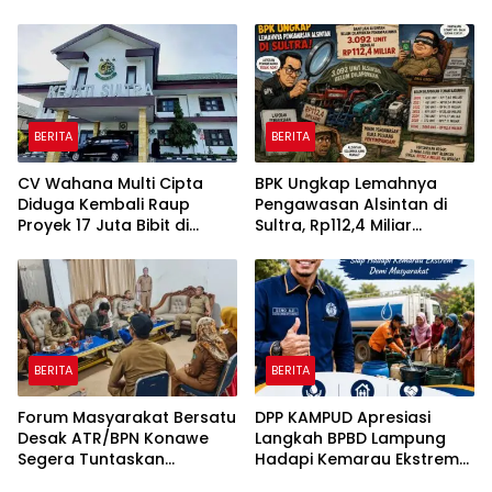
Sabung Ayam di Medan
Masyarakat Dipastikan
Johor
Tetap Berjalan
BERITA
BERITA
CV Wahana Multi Cipta
BPK Ungkap Lemahnya
Diduga Kembali Raup
Pengawasan Alsintan di
Proyek 17 Juta Bibit di
Sultra, Rp112,4 Miliar
Tengah Bayang-Bayang
Bantuan Belum Dilaporkan
Kasus Rp26 Miliar,
Pemanfaatannya
Kasipenkum: Kami
Menunggu P21 dari Polda
Sultra
BERITA
BERITA
Forum Masyarakat Bersatu
DPP KAMPUD Apresiasi
Desak ATR/BPN Konawe
Langkah BPBD Lampung
Segera Tuntaskan
Hadapi Kemarau Ekstrem
Sengketa Tanah di Desa
Lewat Program Bantuan Air