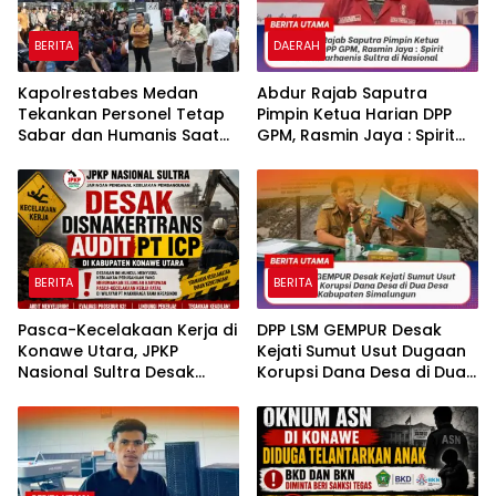
BERITA
DAERAH
Kapolrestabes Medan
‎‎Abdur Rajab Saputra
Tekankan Personel Tetap
Pimpin Ketua Harian DPP
Sabar dan Humanis Saat
GPM, Rasmin Jaya : Spirit
Melayani Aksi Massa KBMN
Baru Marhaenis Sultra di
Nasional
BERITA
BERITA
Pasca-Kecelakaan Kerja di
DPP LSM GEMPUR Desak
Konawe Utara, JPKP
Kejati Sumut Usut Dugaan
Nasional Sultra Desak
Korupsi Dana Desa di Dua
Disnakertrans Audit PT ICP.
Desa Kabupaten
Simalungun