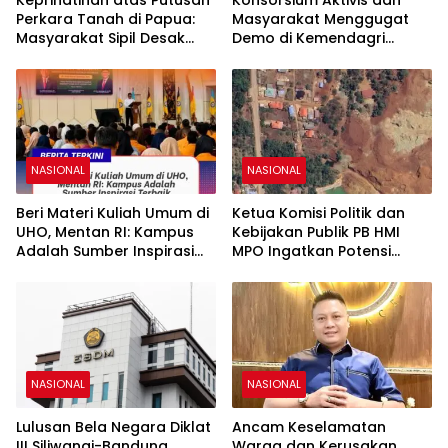
Perkara Tanah di Papua:
Masyarakat Menggugat
Masyarakat Sipil Desak
Demo di Kemendagri
Transparansi Bawas MA
Terkait Maladministrasi
Batas Kecamatan
Pondidaha dan
Amonggedo
NASIONAL
NASIONAL
Beri Materi Kuliah Umum di
Ketua Komisi Politik dan
UHO, Mentan RI: Kampus
Kebijakan Publik PB HMI
Adalah Sumber Inspirasi
MPO Ingatkan Potensi
Terbaik
Relokasi Warga Torobulu
Akibat Dugaan Dampak
Pertambangan
NASIONAL
NASIONAL
Lulusan Bela Negara Diklat
Ancam Keselamatan
III Siliwangi-Bandung
Warga dan Kerusakan