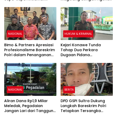
Nyata di Perairan
Utama Penguatan
Kapasitas Kepemimpinan
NASIONAL
HUKUM & KRIMINAL
Bimo & Partners Apresiasi
Kejari Konawe Tunda
Profesionalisme Bareskrim
Tahap Dua Perkara
Polri dalam Penanganan
Dugaan Pidana
Perkara Dugaan Tindak
Pertambangan: “Kami
Pidana PT Prowell Energi
Tunggu Penyerahan
Indonesia
Tersangka dan Barang
Bukti Lengkap dari
Bareskrim Polri”
NASIONAL
BERITA
Aliran Dana Rp1,9 Miliar
DPD GSPI Sultra Dukung
Meledak, Pegadaian
Langkah Bareskrim Polri
Jangan Lari dari Tanggung
Tetapkan Tersangka
Jawab!
Kasus Tambang Nikel