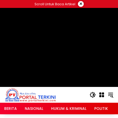
Langsung
×
Scroll Untuk Baca Artikel
ke
google.com, pub-2546408695661880, DIRECT,
konten
f08c47fec0942fa0
BERITA
NASIONAL
HUKUM & KRIMINAL
POLITIK