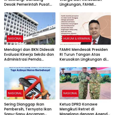
Desak Pemerintah Pusat
Lingkungan, FAHMI
Cabut IUP PT WIN
Mendesak Kementerian
ESDM Cabut IUP PT WIN
NASIONAL
HUKUM & KRIMINAL
Mendagri dan BKN Didesak
FAMHI Mendesak Presiden
Evaluasi Kinerja Sekda dan
RI Turun Tangan Atas
Administrasi Pemda
Kerusakan Lingkungan di
Konawe Terkait Batas
Torobulu Akibat Aktivitas
Kecamatan Pondidaha –
PT. WIN
Amonggedo
NASIONAL
NASIONAL
Sering Dianggap Ikan
Ketua DPRD Konawe
Pembersih, Ternyata Ikan
Mengikuti Retret di
Sapu-Sapu Ancaman
Magelang dengan Agenda