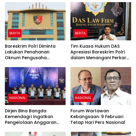
Ilegal
BERITA
BERITA
Bareskrim Polri Diminta
Tim Kuasa Hukum DAS
Lakukan Penahanan
Apresiasi Bareskrim Polri
Oknum Pengusaha
dalam Menangani Perkara
Tambang Jika Sudah
Tindak Pidana PT Prowell
Resmi Jadi Tersangka
Energi Indonesia
NASIONAL
NASIONAL
Dirjen Bina Bangda
Forum Wartawan
Kemendagri Ingatkan
Kebangsaan: 9 Februari
Pengelolaan Anggaran
Tetap Hari Pers Nasional
Harus By Design