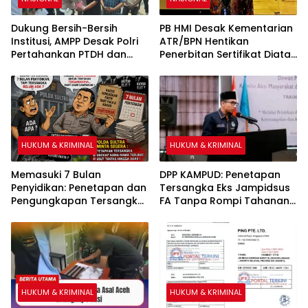
Dukung Bersih-Bersih
PB HMI Desak Kementarian
Institusi, AMPP Desak Polri
ATR/BPN Hentikan
Pertahankan PTDH dan
Penerbitan Sertifikat Diatas
Pidanakan Kompol DK
Tanah Ulayat
HUKUM & KRIMINAL
HUKUM & KRIMINAL
Memasuki 7 Bulan
DPP KAMPUD: Penetapan
Penyidikan: Penetapan dan
Tersangka Eks Jampidsus
Pengungkapan Tersangka
FA Tanpa Rompi Tahanan
Kasus Pengadaan Fiktif
dan Borgol, Ada Perlakuan
Bibit Pala dan Kakao Rp26
Khusus
Miliar Dipertanyakan
HUKUM & KRIMINAL
HUKUM & KRIMINAL