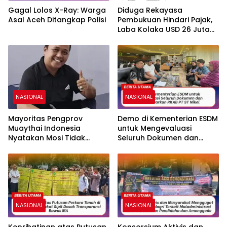
Gagal Lolos X-Ray: Warga
Diduga Rekayasa
Asal Aceh Ditangkap Polisi
Pembukuan Hindari Pajak,
Laba Kolaka USD 26 Juta
Mengalir ke Singapura, PT
Rimau New World Terseret
Dugaan Pencucian Uang
NASIONAL
NASIONAL
Mayoritas Pengprov
Demo di Kementerian ESDM
Muaythai Indonesia
untuk Mengevaluasi
Nyatakan Mosi Tidak
Seluruh Dokumen dan
Percaya kepada La Nyalla
Tidak Keluarkan RKAB PT
Mattalitti
ST Nikel
NASIONAL
NASIONAL
Keprihatinan atas Putusan
Konsorsium Aktivis dan