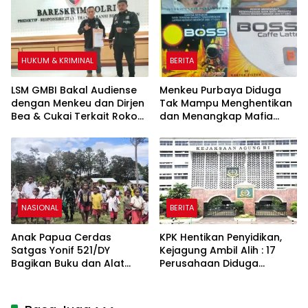
HUKUM & KRIMINAL
BERITA
LSM GMBI Bakal Audiense
Menkeu Purbaya Diduga
dengan Menkeu dan Dirjen
Tak Mampu Menghentikan
Bea & Cukai Terkait Rokok
dan Menangkap Mafia
Ilegal Boss Coffee Lattee
Pengedar Rokok Ilegal di
dan Boss Manggo di Sultra
Sultra
NASIONAL
BERITA
Anak Papua Cerdas
KPK Hentikan Penyidikan,
Satgas Yonif 521/DY
Kejagung Ambil Alih : 17
Bagikan Buku dan Alat
Perusahaan Diduga
Tulis Membangun Generasi
Mendapatkan Izin Kilat,
anak-anak di Papua
Negara Rugi Rp2,7 Triliun