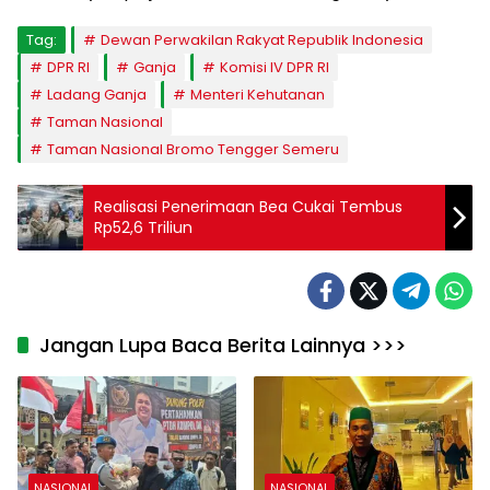
Tag:
Dewan Perwakilan Rakyat Republik Indonesia
DPR RI
Ganja
Komisi IV DPR RI
Ladang Ganja
Menteri Kehutanan
Taman Nasional
Taman Nasional Bromo Tengger Semeru
Realisasi Penerimaan Bea Cukai Tembus
Rp52,6 Triliun
Jangan Lupa Baca Berita Lainnya >>>
NASIONAL
NASIONAL