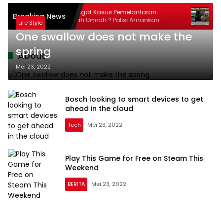
t
Masih Ingat Kasus Pemelantaran
Lapor
Breaking News
tah
Jama’ah Umrah ? Polisi Amankan
Hold
Life Style
Direktur PT Travelina Indonesia
Kola
One swallow does not make the
spring
About
Mei 23, 2022
Bosch looking to smart devices to get
ahead in the cloud
Tech
Mei 23, 2022
Play This Game for Free on Steam This
Weekend
BERITA
Mei 23, 2022