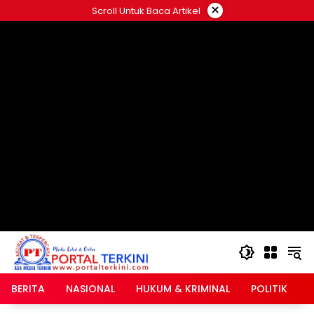
Langsung
×
Scroll Untuk Baca Artikel
ke
google.com, pub-2546408695661880, DIRECT,
konten
f08c47fec0942fa0
BERITA
NASIONAL
HUKUM & KRIMINAL
POLITIK