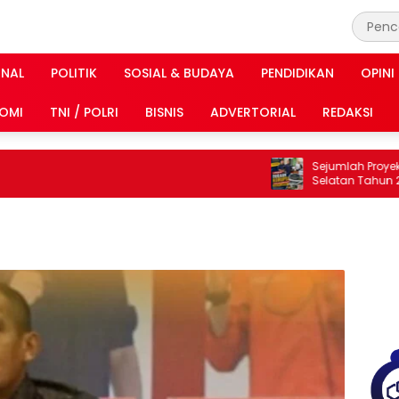
INAL
POLITIK
SOSIAL & BUDAYA
PENDIDIKAN
OPINI
OMI
TNI / POLRI
BISNIS
ADVERTORIAL
REDAKSI
Sejumlah Proyek Di
Selatan Tahun 2024
Dilaporkan DPP KAMPU
Lampung