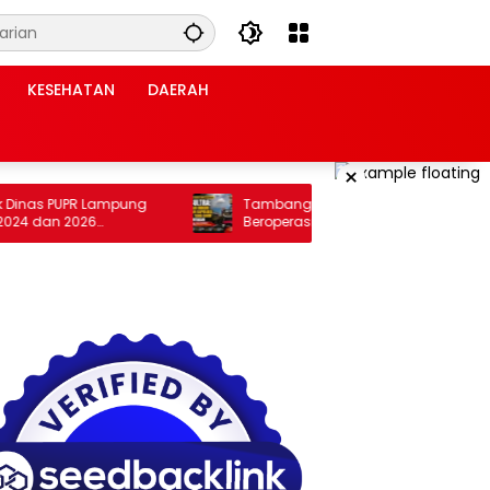
KESEHATAN
DAERAH
×
nas PUPR Lampung
Tambang Galian C Diduga Ilegal Masih
 dan 2026
Beroperasi, KIP Sultra: Kepastian Hukum di
D Ke Kejati
Tangan Kapolres Konawe yang Baru
Dipertanyakan