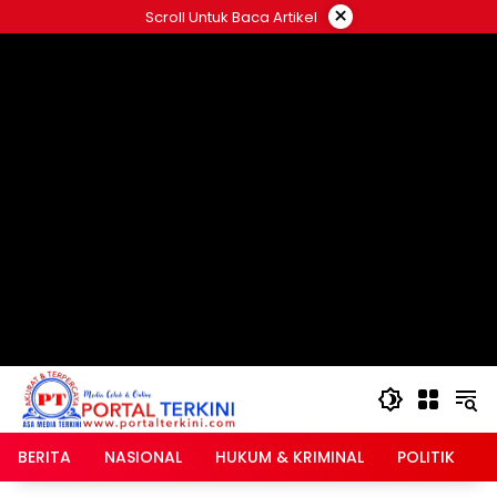
Langsung
×
Scroll Untuk Baca Artikel
ke
google.com, pub-2546408695661880, DIRECT,
konten
f08c47fec0942fa0
BERITA
NASIONAL
HUKUM & KRIMINAL
POLITIK