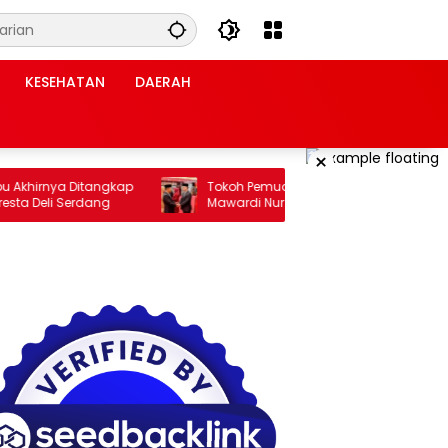
KESEHATAN
DAERAH
×
irnya Ditangkap
Tokoh Pemuda Aceh Jakarta: Pelantikan
Deli Serdang
Mawardi Nur Membuka Peluang Baru
bagi Kemajuan Migas Aceh