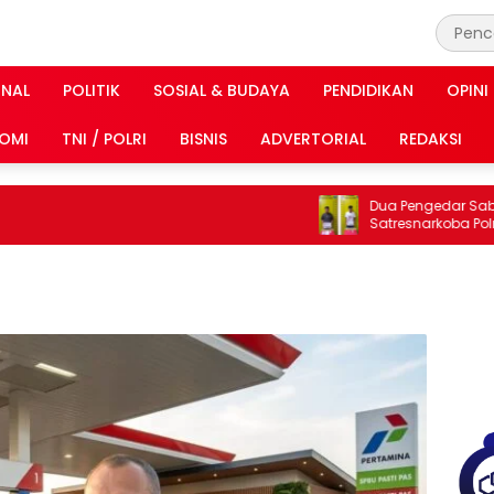
INAL
POLITIK
SOSIAL & BUDAYA
PENDIDIKAN
OPINI
OMI
TNI / POLRI
BISNIS
ADVERTORIAL
REDAKSI
Dua Pengedar Sabu Akh
Satresnarkoba Polresta 