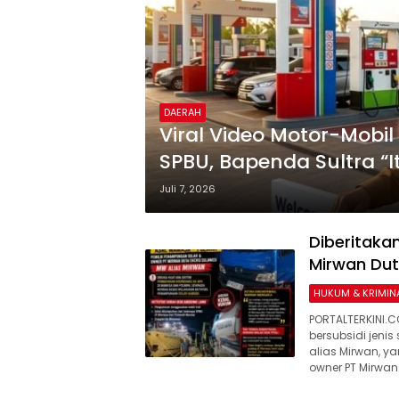
DAERAH
​Viral Video Motor-Mobil 
SPBU, Bapenda Sultra “I
Juli 7, 2026
Diberitaka
Mirwan Duta
HUKUM & KRIMIN
PORTALTERKINI.
bersubsidi jenis
alias Mirwan, y
owner PT Mirwan