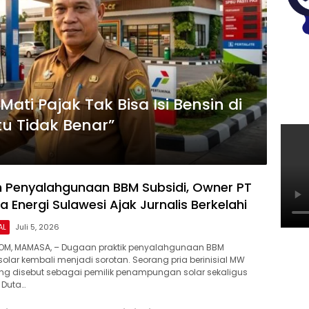
Mati Pajak Tak Bisa Isi Bensin di
tu Tidak Benar”
n Penyalahgunaan BBM Subsidi, Owner PT
 Energi Sulawesi Ajak Jurnalis Berkelahi
AL
Juli 5, 2026
COM, MAMASA, – Dugaan praktik penyalahgunaan BBM
 solar kembali menjadi sorotan. Seorang pria berinisial MW
ang disebut sebagai pemilik penampungan solar sekaligus
 Duta…