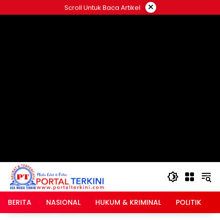
Langsung
×
Scroll Untuk Baca Artikel
ke
google.com, pub-2546408695661880, DIRECT,
konten
f08c47fec0942fa0
BERITA
NASIONAL
HUKUM & KRIMINAL
POLITIK