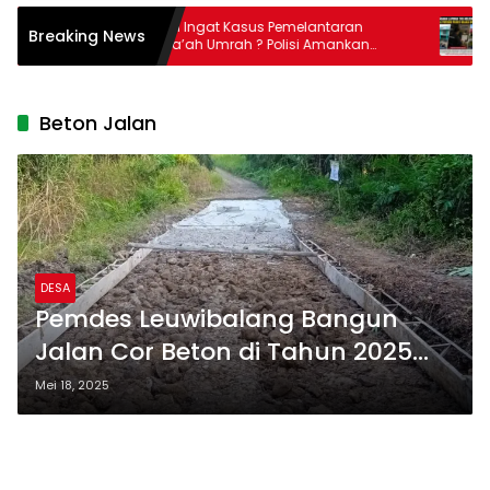
it
Masih Ingat Kasus Pemelantaran
Lap
Breaking News
ntah
Jama’ah Umrah ? Polisi Amankan
Hol
Direktur PT Travelina Indonesia
Kol
Beton Jalan
DESA
Pemdes Leuwibalang Bangun
Jalan Cor Beton di Tahun 2025
Dari Dana Desa Asal Jadi
Mei 18, 2025